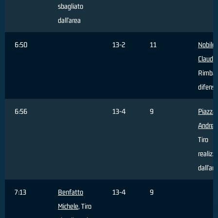
sbagliato
dall'area
6:50
13-2
11
Nobile
Claudio
Rimbal
difensi
6:56
13-4
9
Piazza
Andrea
Tiro
realizz
dall'ar
7:13
Benfatto
13-4
9
Michele
, Tiro