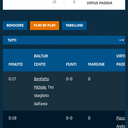
24
8
VIRTUS PADOVA
BOXSCORE
PLAY BY PLAY
TABELLINO
BALTUR
VIRTU
MINUTO
CENTO
PUNTI
MARGINE
PADO
0:17
Benfatto
0-0
0
Michele
, Tiro
sbagliato
dall'area
0:18
0-0
0
Piazza
Andrea