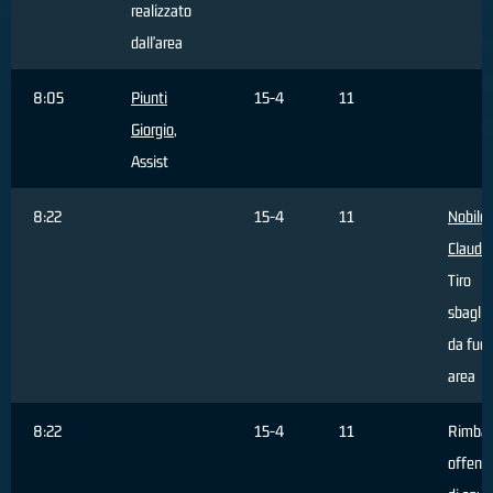
realizzato
dall'area
8:05
Piunti
15-4
11
Giorgio
,
Assist
8:22
15-4
11
Nobile
Claudio
Tiro
sbaglia
da fuor
area
8:22
15-4
11
Rimbal
offens