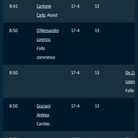
8:41
Cantone
17-4
13
Carlo
, Assist
8:50
D'Alessandro
17-4
13
Lorenzo
,
Fallo
commesso
8:50
17-4
13
De Zar
Lorenz
Fallo s
8:50
Graziani
17-4
13
Andrea
,
Cambio