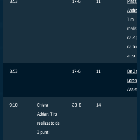
8:53
17-6
11
Piazza
Andrea
Tiro
realizz
da 2 pu
da fuor
area
8:53
17-6
11
De Zar
Lorenz
Assist
9:10
Chiera
20-6
14
Adrian
, Tiro
realizzato da
3 punti