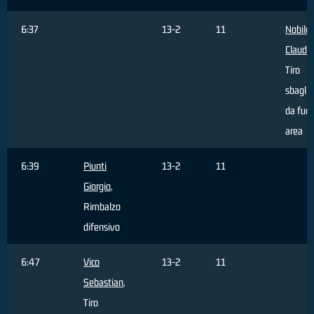
6:37
13-2
11
Nobile
Claudio
Tiro
sbaglia
da fuor
area
6:39
Piunti
13-2
11
Giorgio
,
Rimbalzo
difensivo
6:47
Vico
13-2
11
Sebastian
,
Tiro