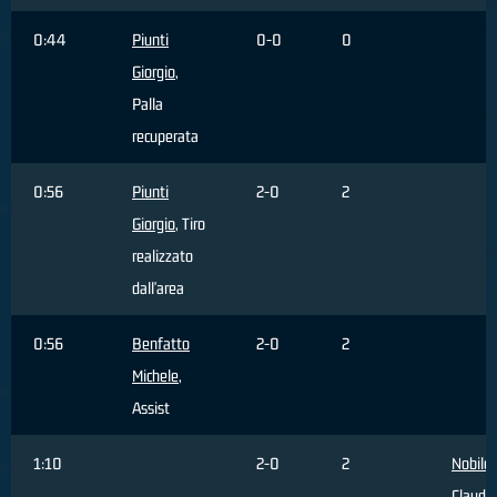
0:44
Piunti
0-0
0
Giorgio
,
Palla
recuperata
0:56
Piunti
2-0
2
Giorgio
, Tiro
realizzato
dall'area
0:56
Benfatto
2-0
2
Michele
,
Assist
1:10
2-0
2
Nobile
Claudio