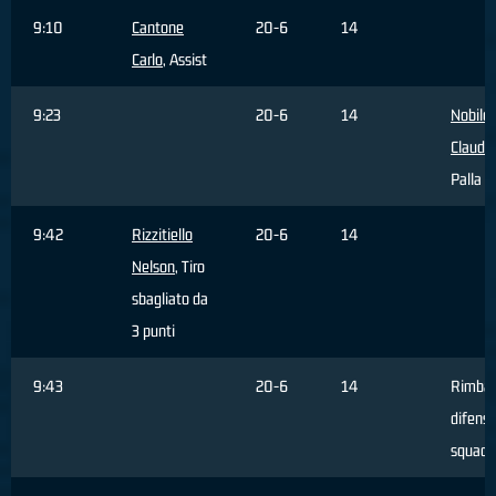
9:10
Cantone
20-6
14
Carlo
, Assist
9:23
20-6
14
Nobile
Claudio
Palla p
9:42
Rizzitiello
20-6
14
Nelson
, Tiro
sbagliato da
3 punti
9:43
20-6
14
Rimbal
difensi
squadr