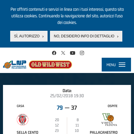
Per offrirti contenuti e servizi in linea con i tuoi interessi, questo sito
utilizza cookies. Continuando la navigazione del sito, autorizzi l’uso
dei cookies.
SÌ, AUTORIZZO
NO, DESIDERO INFO DI DETTAGLIO
Salta al contenuto principale
MENU
Toggle
navigati
Data:
25/02/2018 19:30
CASA
OSPITE
79
—
37
20
8
12
11
23
10
SELLA CENTO
PALLACANESTRO