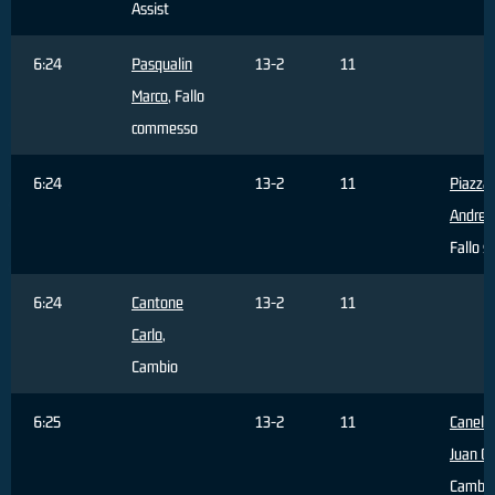
Assist
6:24
Pasqualin
13-2
11
Marco
, Fallo
commesso
6:24
13-2
11
Piazza
Andrea
Fallo s
6:24
Cantone
13-2
11
Carlo
,
Cambio
6:25
13-2
11
Canelo
Juan Ca
Cambi