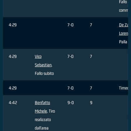
Fallo
comme
4:29
7-0
7
De Zar
Lorenz
Palla p
4:29
Vico
7-0
7
Sebastian
,
Fallo subito
4:29
7-0
7
Timeou
4:42
Benfatto
9-0
9
Michele
, Tiro
realizzato
dall'area