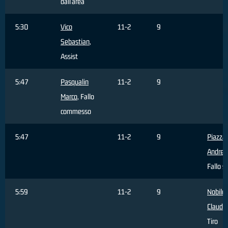
dall'area
5:30
Vico
11-2
9
Sebastian
,
Assist
5:47
Pasqualin
11-2
9
Marco
, Fallo
commesso
5:47
11-2
9
Piazza
Andrea
Fallo s
5:59
11-2
9
Nobile
Claudio
Tiro