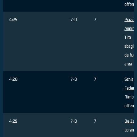
offens
4:25
7-0
7
Piazza
Andrea
Tiro
sbaglia
da fuor
area
4:28
7-0
7
Schiav
Federi
Rimbal
offens
4:29
7-0
7
De Zar
Lorenz