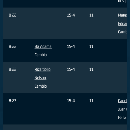
di squa
8:22
15-4
11
Maresc
Edoard
Cambi
8:22
Ba Adama
,
15-4
11
Cambio
8:22
Rizzitiello
15-4
11
Nelson
,
Cambio
8:27
15-4
11
Canelo
Juan Ca
Palla p