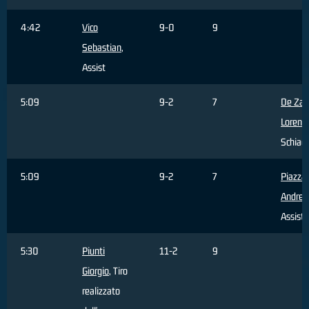
4:42
Vico
9-0
9
Sebastian
,
Assist
5:09
9-2
7
De Zar
Lorenz
Schiacc
5:09
9-2
7
Piazza
Andrea
Assist
5:30
Piunti
11-2
9
Giorgio
, Tiro
realizzato