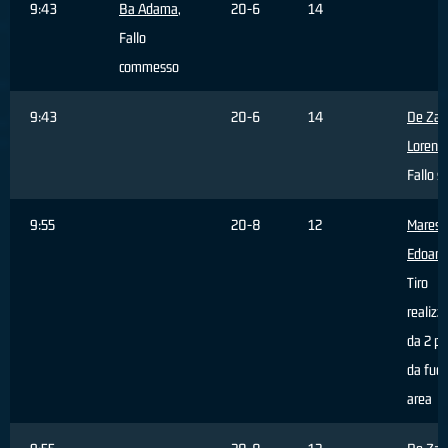
9:43
Ba Adama
,
20-6
14
Fallo
commesso
9:43
20-6
14
De Zar
Lorenz
Fallo s
9:55
20-8
12
Maresc
Edoard
Tiro
realizz
da 2 pu
da fuor
area