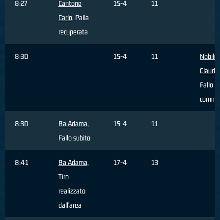
8:27
Cantone
15-4
11
Carlo
, Palla
recuperata
8:30
15-4
11
Nobile
Claudio
Fallo
comme
8:30
Ba Adama
,
15-4
11
Fallo subito
8:41
Ba Adama
,
17-4
13
Tiro
realizzato
dall'area