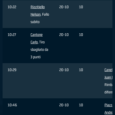
10:22
Rizzitiello
20-10
10
Nelson
, Fallo
subito
10:27
Cantone
20-10
10
Carlo
, Tiro
sbagliato da
3 punti
10:29
20-10
10
Canelo
Juan Ca
Rimbal
difensi
10:46
20-10
10
Piazza
Andrea