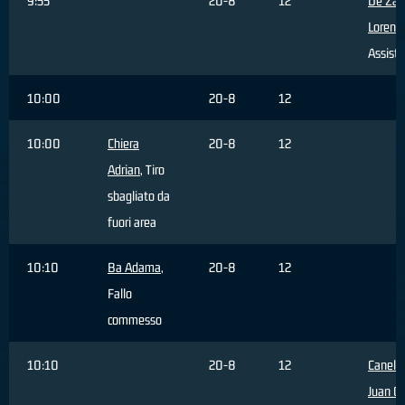
9:55
20-8
12
De Zar
Lorenz
Assist
10:00
20-8
12
10:00
Chiera
20-8
12
Adrian
, Tiro
sbagliato da
fuori area
10:10
Ba Adama
,
20-8
12
Fallo
commesso
10:10
20-8
12
Canelo
Juan Ca