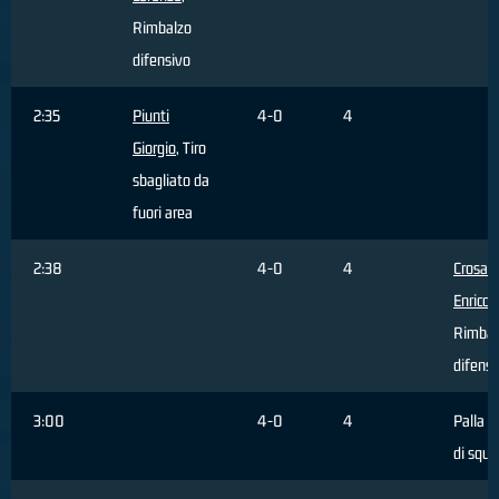
Rimbalzo
difensivo
2:35
Piunti
4-0
4
Giorgio
, Tiro
sbagliato da
fuori area
2:38
4-0
4
Crosat
Enrico
,
Rimbal
difensi
3:00
4-0
4
Palla p
di squa