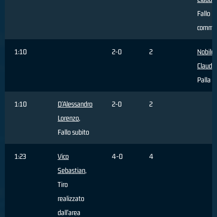
Fallo
comme
1:10
2-0
2
Nobile
Claudio
Palla p
1:10
D'Alessandro
2-0
2
Lorenzo
,
Fallo subito
1:23
Vico
4-0
4
Sebastian
,
Tiro
realizzato
dall'area