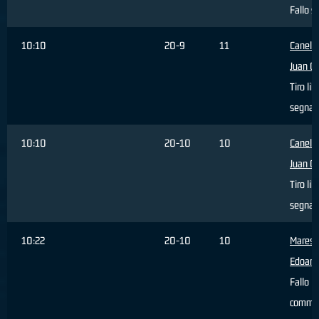
Fallo s
10:10
20-9
11
Canelo
Juan Ca
Tiro lib
segnat
10:10
20-10
10
Canelo
Juan Ca
Tiro lib
segnat
10:22
20-10
10
Maresc
Edoard
Fallo
comme