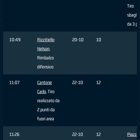
Tiro
sbaglia
da 3 pu
10:49
Rizzitiello
20-10
10
Nelson
,
Rimbalzo
difensivo
11:07
Cantone
22-10
12
Carlo
, Tiro
realizzato da
2 punti da
fuori area
11:26
22-10
12
Piazza