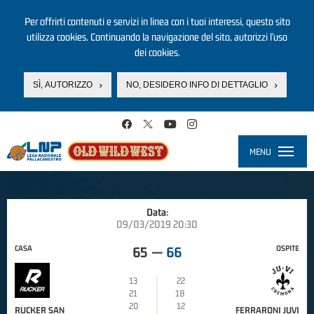
Per offrirti contenuti e servizi in linea con i tuoi interessi, questo sito
utilizza cookies. Continuando la navigazione del sito, autorizzi l’uso
dei cookies.
SÌ, AUTORIZZO
NO, DESIDERO INFO DI DETTAGLIO
Salta al contenuto principale
MENU
Toggle
navigati
Data:
09/03/2019 20:30
CASA
OSPITE
65
—
66
13
22
21
18
20
12
RUCKER SAN
FERRARONI JUVI