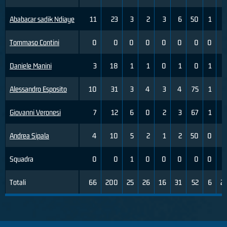
Ababacar sadik Ndiaye
11
23
3
2
3
6
50
1
Tommaso Contini
0
0
0
0
0
0
0
0
Daniele Manini
3
18
1
1
0
1
0
1
Alessandro Esposito
10
31
3
4
3
4
75
1
Giovanni Veronesi
7
12
6
0
2
3
67
1
Andrea Sipala
4
10
5
2
1
2
50
0
Squadra
0
0
1
0
0
0
0
0
Totali
66
200
25
26
16
31
52
6
2