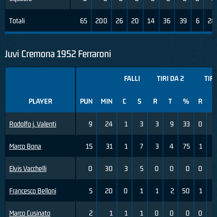
Totali
65
200
26
20
14
36
39
6
28
Juvi Cremona 1952 Ferraroni
FALLI
TIRI DA 2
TIRI
PLAYER
PUN
MIN
C
S
R
T
%
R
T
Rodolfo j. Valenti
9
24
1
3
3
9
33
0
Marco Bona
15
31
1
7
3
4
75
1
Elvis Vacchelli
0
30
3
5
0
0
0
0
Francesco Belloni
5
20
0
1
1
2
50
1
Marco Cusinato
2
1
1
1
0
0
0
0