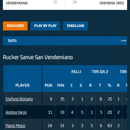
11
14
VENDEMIANO
CREMONA 1952
BOXSCORE
PLAY BY PLAY
TABELLINO
Rucker Sanve San Vendemiano
FALLI
TIRI DA 2
TIRI 
PLAYER
PUN
MIN
C
S
R
T
%
R
T
Stefano Borsato
9
35
3
1
2
8
25
1
4
Andrea Negri
11
33
4
5
1
5
20
2
9
Marco Mossi
18
31
3
3
5
6
83
2
5