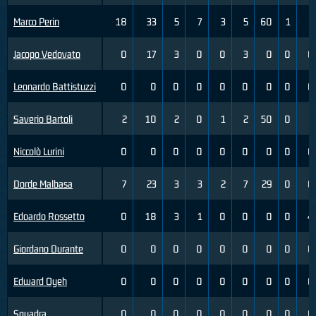
Marco Perin
18
33
5
7
3
5
60
1
5
Jacopo Vedovato
0
17
3
0
0
3
0
0
0
Leonardo Battistuzzi
0
0
0
0
0
0
0
0
0
Saverio Bartoli
2
10
2
0
1
2
50
0
1
Niccolò Lurini
0
0
0
0
0
0
0
0
0
Dorde Malbasa
7
23
3
3
2
7
29
0
0
Edoardo Rossetto
0
18
3
1
0
0
0
0
4
Giordano Durante
0
0
0
0
0
0
0
0
0
Edward Oyeh
0
0
0
0
0
0
0
0
0
Squadra
0
0
0
0
0
0
0
0
0