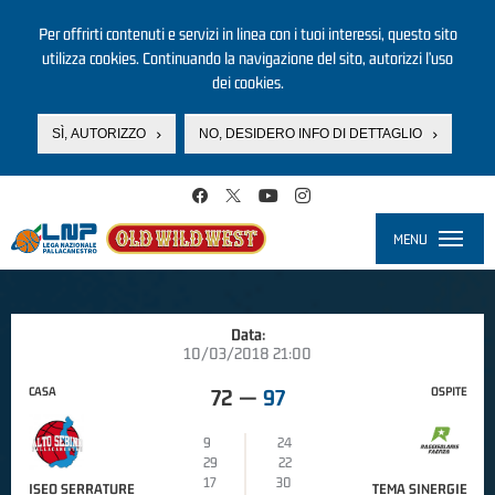
Per offrirti contenuti e servizi in linea con i tuoi interessi, questo sito
utilizza cookies. Continuando la navigazione del sito, autorizzi l’uso
dei cookies.
SÌ, AUTORIZZO
NO, DESIDERO INFO DI DETTAGLIO
Salta al contenuto principale
MENU
Toggle
navigati
Data:
10/03/2018 21:00
CASA
OSPITE
72
—
97
9
24
29
22
17
30
ISEO SERRATURE
TEMA SINERGIE