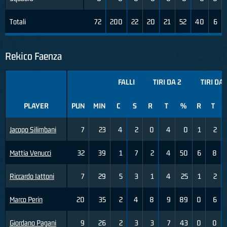
Totali
72
200
22
20
21
52
40
6
Rekico Faenza
FALLI
TIRI DA 2
TIRI DA 
PLAYER
PUN
MIN
C
S
R
T
%
R
T
Jacopo Silimbani
7
23
4
2
0
4
0
1
2
Mattia Venucci
32
39
1
7
2
4
50
6
8
Riccardo Iattoni
7
29
5
3
1
4
25
1
2
Marco Perin
20
35
2
4
8
9
89
0
6
Giordano Pagani
9
26
2
3
3
7
43
0
0