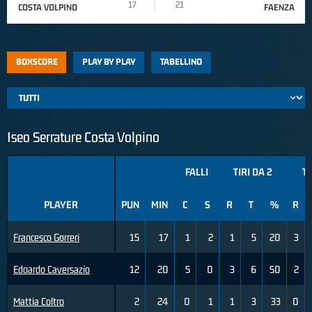
17
21
COSTA VOLPINO
FAENZA
BOXSCORE
PLAY BY PLAY
TABELLINO
Iseo Serrature Costa Volpino
FALLI
TIRI DA 2
TI
PLAYER
PUN
MIN
C
S
R
T
%
R
Francesco Gorreri
15
17
1
2
1
5
20
3
Edoardo Caversazio
12
20
5
0
3
6
50
2
Mattia Coltro
2
24
0
1
1
3
33
0