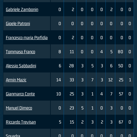
Gabriele Zambonin
0
2
0
0
0
2
0
0
Gioele Patroni
0
0
0
0
0
0
0
0
Francesco maria Porfidia
0
2
0
0
0
0
0
0
Tommaso Franco
8
11
0
0
4
5
80
0
Alessio Sabbadini
6
28
3
5
3
6
50
0
Armin Mazic
14
33
3
7
3
12
25
1
Gianmarco Conte
10
25
3
1
4
7
57
0
Manuel Dimeco
0
23
5
1
0
3
0
0
Riccardo Trevisan
5
15
2
3
2
3
67
0
Squadra
0
0
0
0
0
0
0
0