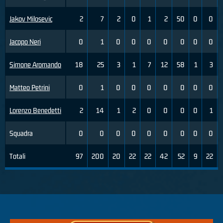
Jakov Milosevic
2
7
2
0
1
2
50
0
0
Jacopo Neri
0
1
0
0
0
0
0
0
0
Simone Aromando
18
25
3
1
7
12
58
1
3
Matteo Petrini
0
1
0
0
0
0
0
0
0
Lorenzo Benedetti
2
14
1
2
0
0
0
0
1
Squadra
0
0
0
0
0
0
0
0
0
Totali
97
200
20
22
22
42
52
9
22