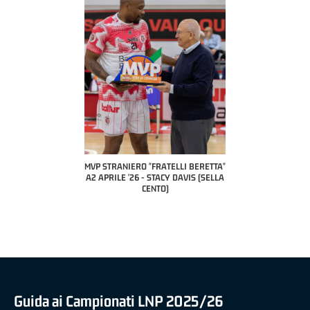
COACH OF T
A2 APR
PILLAST
TRANIERO "FRATELLI BERETTA"
MVP "FRATELLI BERETTA" SAMUEL
RILE '26 - STACY DAVIS (SELLA
DILAS B NAZIONALE APRILE '26 -
CENTO)
MARCO RESTELLI (TAV TREVIGLIO
BRIANZA BASKET)
Guida ai Campionati LNP 2025/26