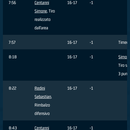
7:56
Centanni
16-17
-1
Simone
, Tiro
realizzato
dall'area
7:57
16-17
-1
Timeo
8:18
16-17
-1
Simonet
Tiro sb
3 punti
8:22
Redini
16-17
-1
Sebastian
,
Rimbalzo
difensivo
8:43
Centanni
16-17
-1