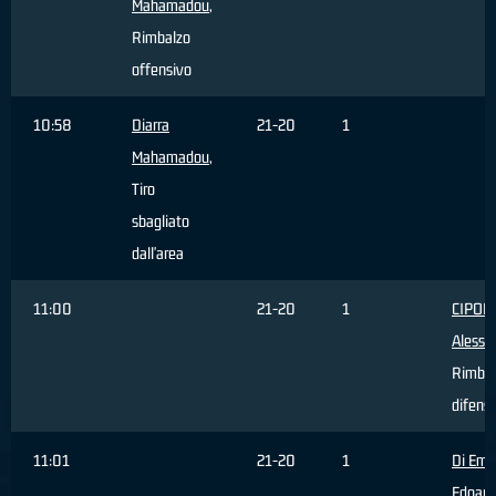
Mahamadou
,
Rimbalzo
offensivo
10:58
Diarra
21-20
1
Mahamadou
,
Tiro
sbagliato
dall'area
11:00
21-20
1
CIPOL
Alessa
Rimbal
difens
11:01
21-20
1
Di Emi
Edoard