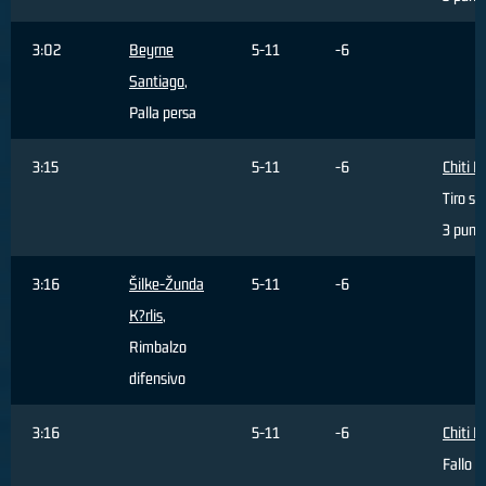
3:02
Beyrne
5-11
-6
Santiago
,
Palla persa
3:15
5-11
-6
Chiti 
Tiro sb
3 punti
3:16
Šilke-Žunda
5-11
-6
K?rlis
,
Rimbalzo
difensivo
3:16
5-11
-6
Chiti 
Fallo 