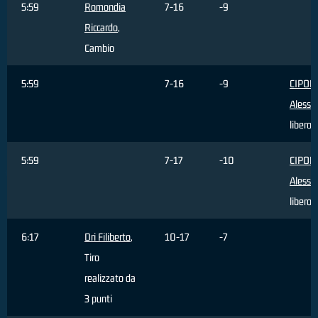
5:59
Romondia
7-16
-9
Riccardo
,
Cambio
5:59
7-16
-9
CIPOL
Alessa
libero 
5:59
7-17
-10
CIPOL
Alessa
libero 
6:17
Dri Filiberto
,
10-17
-7
Tiro
realizzato da
3 punti