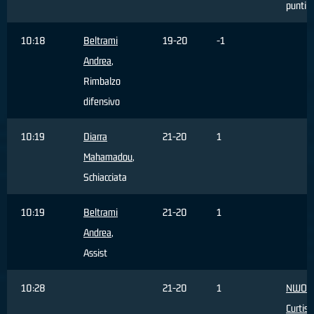
punti
10:18
Beltrami
19-20
-1
Andrea
,
Rimbalzo
difensivo
10:19
Diarra
21-20
1
Mahamadou
,
Schiacciata
10:19
Beltrami
21-20
1
Andrea
,
Assist
10:28
21-20
1
NWOH
Curtis
,