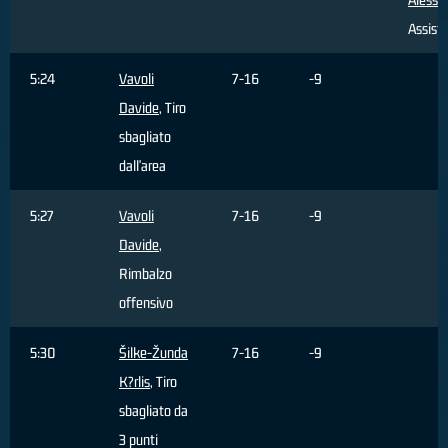
Assist
5:24
Vavoli
7-16
-9
Davide
, Tiro
sbagliato
dall'area
5:27
Vavoli
7-16
-9
Davide
,
Rimbalzo
offensivo
5:30
Šilke-Žunda
7-16
-9
K?rlis
, Tiro
sbagliato da
3 punti