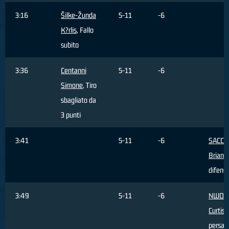
3:16
Šilke-Žunda
5-11
-6
K?rlis
, Fallo
subito
3:36
Centanni
5-11
-6
Simone
, Tiro
sbagliato da
3 punti
3:41
5-11
-6
SACCH
Brian
,
difens
3:49
5-11
-6
NWOH
Curtis
,
persa