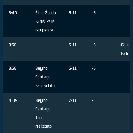
3:49
Šilke-Žunda
5-11
-6
K?rlis
, Palla
recuperata
3:58
5-11
-6
Gallo 
Fallo 
3:58
Beyrne
5-11
-6
Santiago
,
Fallo subito
4:09
Beyrne
7-11
-4
Santiago
,
Tiro
realizzato