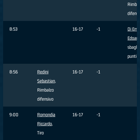
Rimbal
difens
8:53
16-17
-1
Di Emi
Edoard
sbaglia
punti
8:56
Redini
16-17
-1
Sebastian
,
Rimbalzo
difensivo
9:00
Romondia
16-17
-1
Riccardo
,
Tiro