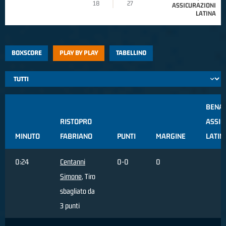
18
27
ASSICURAZIONI
LATINA
BOXSCORE
PLAY BY PLAY
TABELLINO
BENAC
RISTOPRO
ASSIC
MINUTO
FABRIANO
PUNTI
MARGINE
LATIN
0:24
Centanni
0-0
0
Simone
, Tiro
sbagliato da
3 punti