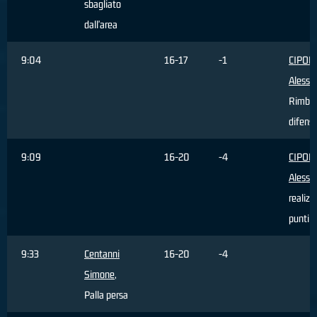
sbagliato
dall'area
9:04
16-17
-1
CIPOL
Alessa
Rimbal
difens
9:09
16-20
-4
CIPOL
Alessa
realizz
punti
9:33
Centanni
16-20
-4
Simone
,
Palla persa