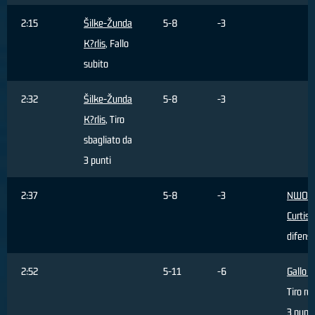
2:15
Šilke-Žunda
5-8
-3
K?rlis
, Fallo
subito
2:32
Šilke-Žunda
5-8
-3
K?rlis
, Tiro
sbagliato da
3 punti
2:37
5-8
-3
NWOH
Curtis
,
difens
2:52
5-11
-6
Gallo 
Tiro re
3 punti