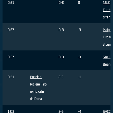
0:31
0-0
0
NWOH
Curtis
,
difens
0:37
0-3
-3
Maiga
Tiro re
3 punti
0:37
0-3
-3
SACCH
Brian
, 
0:51
Ponziani
2-3
-1
Riziero
, Tiro
realizzato
dall'area
1:03
2-6
-4
SACCH