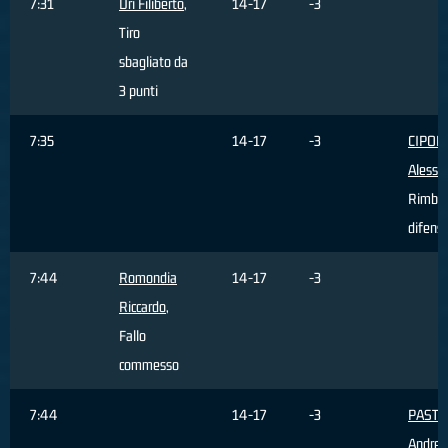
7:31
Dri Filiberto
,
14-17
-3
Tiro
sbagliato da
3 punti
7:35
14-17
-3
CIPOL
Alessa
Rimbal
difens
7:44
Romondia
14-17
-3
Riccardo
,
Fallo
commesso
7:44
14-17
-3
PASTO
Andrea