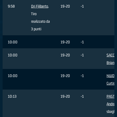
9:58
Dri Filiberto
,
19-20
-1
Tiro
realizzato da
3 punti
10:00
19-20
-1
10:00
19-20
-1
SACCH
Brian
,
10:00
19-20
-1
NWOH
Curtis
,
10:13
19-20
-1
PASTO
Andrea
sbaglia