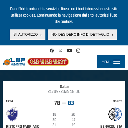
Per offrirti contenuti e servizi in linea con i tuoi interessi, questo sito
utilizza cookies. Continuando la navigazione del sito, autorizzi l’uso
dei cookies.
SÌ, AUTORIZZO
NO, DESIDERO INFO DI DETTAGLIO
Salta al contenuto principale
MENU
Toggle
navigati
Data:
21/09/2025 18:00
CASA
OSPITE
78
—
83
19
20
20
17
21
19
RISTOPRO FABRIANO
BENACQUISTA