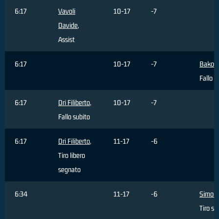
6:17
Vavoli
10-17
-7
Davide
,
Assist
6:17
10-17
-7
Bakovi
Fallo 
6:17
Dri Filiberto
,
10-17
-7
Fallo subito
6:17
Dri Filiberto
,
11-17
-6
Tiro libero
segnato
6:34
11-17
-6
Simonet
Tiro sb