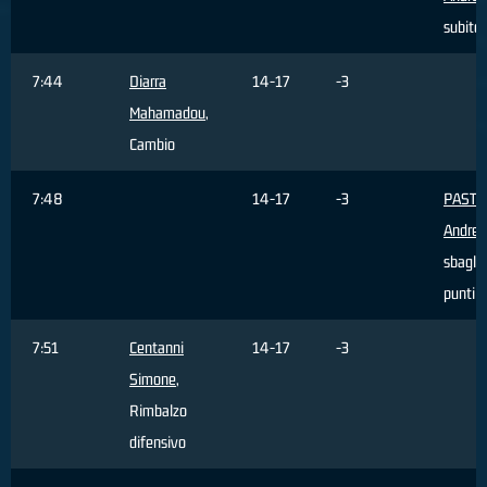
subito
7:44
Diarra
14-17
-3
Mahamadou
,
Cambio
7:48
14-17
-3
PASTO
Andrea
sbaglia
punti
7:51
Centanni
14-17
-3
Simone
,
Rimbalzo
difensivo