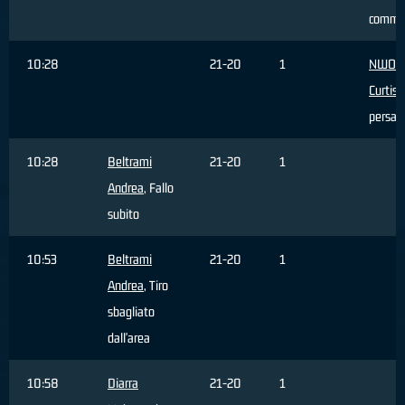
comme
10:28
21-20
1
NWOH
Curtis
,
persa
10:28
Beltrami
21-20
1
Andrea
, Fallo
subito
10:53
Beltrami
21-20
1
Andrea
, Tiro
sbagliato
dall'area
10:58
Diarra
21-20
1