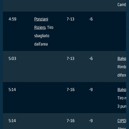
Cambi
4:59
Ponziani
7-13
-6
Riziero
, Tiro
sbagliato
dall'area
5:03
7-13
-6
Bakovi
Rimbal
difens
5:14
7-16
-9
Bakovi
Tiro re
3 punti
5:14
7-16
-9
CIPOL
Alessa