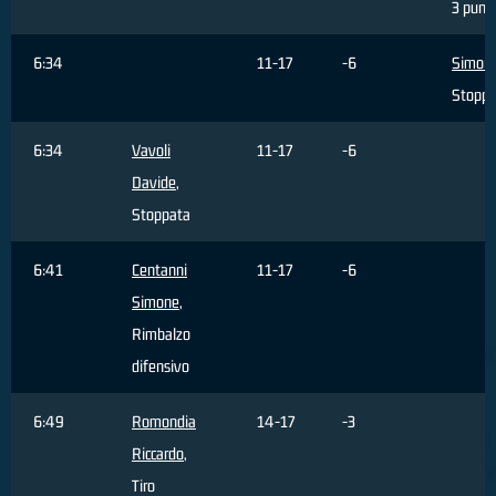
3 punti
6:34
11-17
-6
Simonet
Stoppa
6:34
Vavoli
11-17
-6
Davide
,
Stoppata
6:41
Centanni
11-17
-6
Simone
,
Rimbalzo
difensivo
6:49
Romondia
14-17
-3
Riccardo
,
Tiro