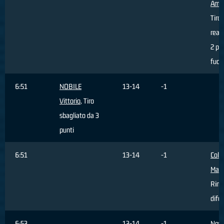
Ame
Tiro
real
2 pu
fuori
6:51
NOBILE
13-14
-1
Vittorio
, Tiro
sbagliato da 3
punti
6:51
13-14
-1
Colt
Matt
Rimb
dife
6:53
13-14
-1
Novo