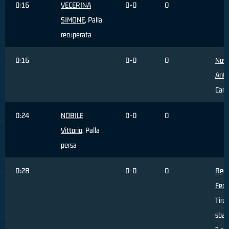
0:16
VECERINA
0-0
0
SIMONE
, Palla
recuperata
0:16
0-0
0
Novo
Anto
Cam
0:24
NOBILE
0-0
0
Vittorio
, Palla
persa
0:28
0-0
0
Rego
Fede
Tiro
sbag