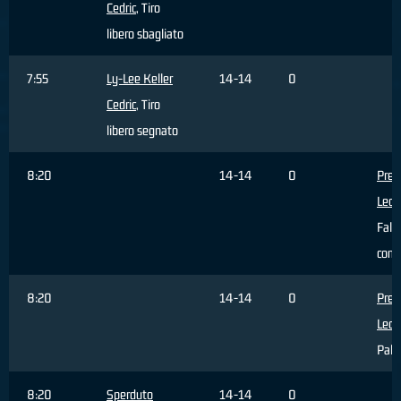
Cedric
, Tiro
libero sbagliato
7:55
Ly-Lee Keller
14-14
0
Cedric
, Tiro
libero segnato
8:20
14-14
0
Pren
Leon
Fallo
com
8:20
14-14
0
Pren
Leon
Pall
8:20
Sperduto
14-14
0