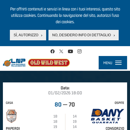
Per offrirti contenuti e servizi in linea con i tuoi interessi, questo sito
utilizza cookies. Continuando la navigazione del sito, autorizzi l’uso
dei cookies.
SÌ, AUTORIZZO
NO, DESIDERO INFO DI DETTAGLIO
Salta al contenuto principale
MENU
Toggle
navigati
Data:
01/02/2026 18:00
CASA
OSPITE
80
—
70
18
14
18
19
19
14
PAPERDI
CONSORZIO