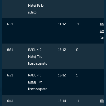
Matej
, Fallo
subito
6:21
11-12
-1
Tiber
Ame
Cam
6:21
RADUNIC
12-12
0
Matej
, Tiro
libero segnato
6:21
RADUNIC
13-12
1
Matej
, Tiro
libero segnato
6:41
13-14
-1
Tiber