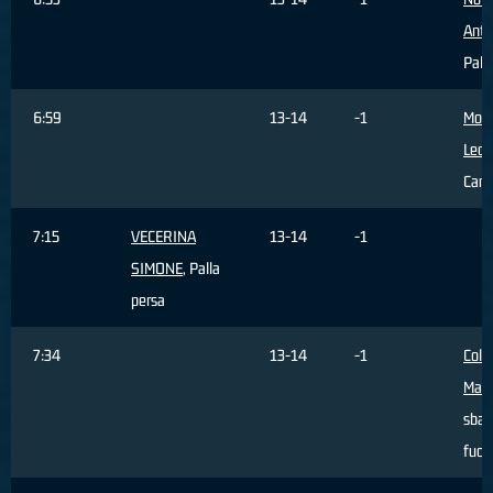
Anto
Pall
6:59
13-14
-1
Mong
Leo
Cam
7:15
VECERINA
13-14
-1
SIMONE
, Palla
persa
7:34
13-14
-1
Colt
Matt
sbag
fuori