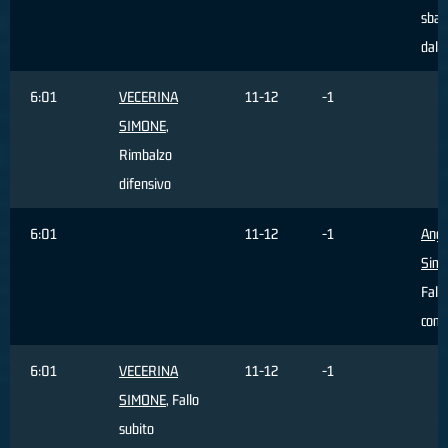
sbag
dall'
6:01
VECERINA
11-12
-1
SIMONE
,
Rimbalzo
difensivo
6:01
11-12
-1
Ange
Sim
Fallo
com
6:01
VECERINA
11-12
-1
SIMONE
, Fallo
subito