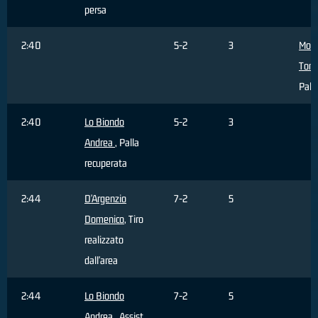
persa
2:40
5-2
3
Molt
Tom
Pall
2:40
Lo Biondo
5-2
3
Andrea
, Palla
recuperata
2:44
D'Argenzio
7-2
5
Domenico
, Tiro
realizzato
dall'area
2:44
Lo Biondo
7-2
5
Andrea
, Assist