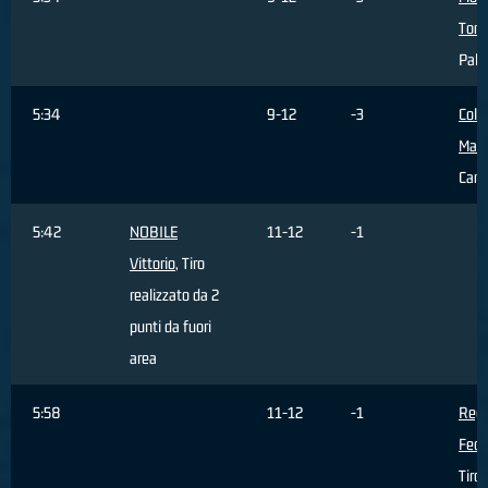
Tom
Pall
5:34
9-12
-3
Colt
Matt
Cam
5:42
NOBILE
11-12
-1
Vittorio
, Tiro
realizzato da 2
punti da fuori
area
5:58
11-12
-1
Rego
Fede
Tiro