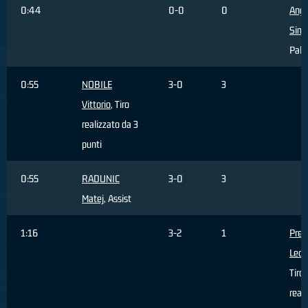
0:44
0-0
0
Ange
Sim
Pall
0:55
NOBILE
3-0
3
Vittorio
, Tiro
realizzato da 3
punti
0:55
RADUNIC
3-0
3
Matej
, Assist
1:16
3-2
1
Pren
Leon
Tiro
real