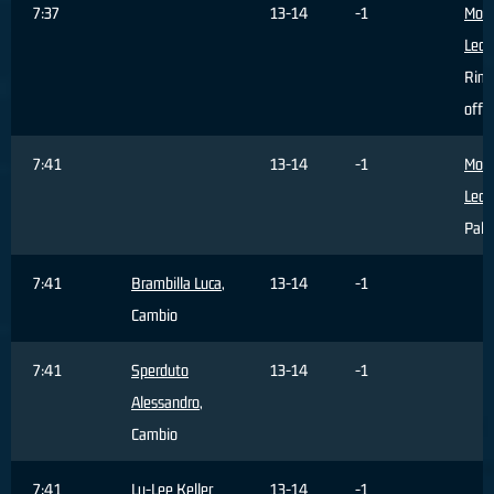
7:37
13-14
-1
Mong
Leo
Rimb
offe
7:41
13-14
-1
Mong
Leo
Pall
7:41
Brambilla Luca
,
13-14
-1
Cambio
7:41
Sperduto
13-14
-1
Alessandro
,
Cambio
7:41
Ly-Lee Keller
13-14
-1