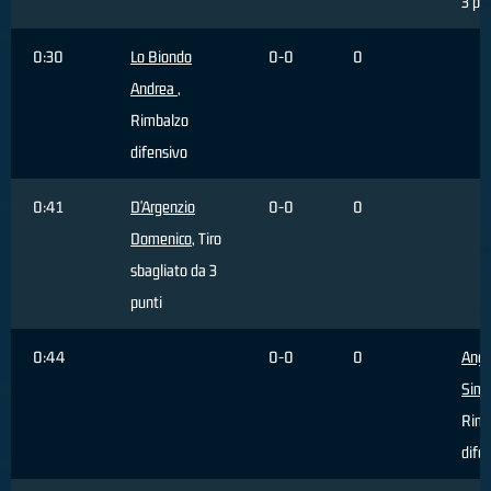
3 pu
0:30
Lo Biondo
0-0
0
Andrea
,
Rimbalzo
difensivo
0:41
D'Argenzio
0-0
0
Domenico
, Tiro
sbagliato da 3
punti
0:44
0-0
0
Ange
Sim
Rimb
dife