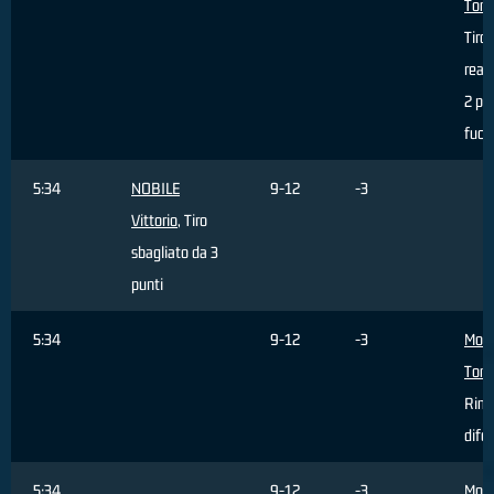
Tom
Tiro
real
2 pu
fuori
5:34
NOBILE
9-12
-3
Vittorio
, Tiro
sbagliato da 3
punti
5:34
9-12
-3
Molt
Tom
Rimb
dife
5:34
9-12
-3
Molt