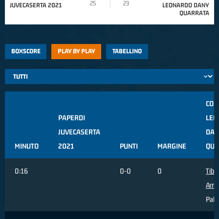
25
23
JUVECASERTA 2021
LEONARDO DANY
QUARRATA
BOXSCORE
PLAY BY PLAY
TABELLINO
CON
PAPERDI
LEO
JUVECASERTA
DAN
MINUTO
2021
PUNTI
MARGINE
QUA
0:16
0-0
0
Tiber
Ame
Pall