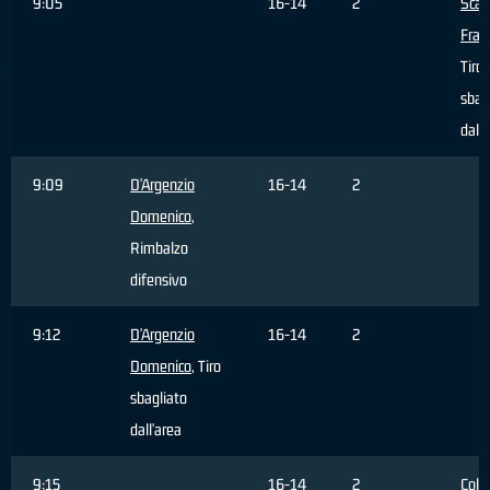
9:05
16-14
2
Scan
Fran
Tiro
sbag
dall'
9:09
D'Argenzio
16-14
2
Domenico
,
Rimbalzo
difensivo
9:12
D'Argenzio
16-14
2
Domenico
, Tiro
sbagliato
dall'area
9:15
16-14
2
Colt