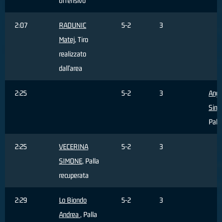
offensivo
2:07
RADUNIC
5-2
3
Matej
, Tiro
realizzato
dall'area
2:25
5-2
3
Ange
Sim
Pall
2:25
VECERINA
5-2
3
SIMONE
, Palla
recuperata
2:29
Lo Biondo
5-2
3
Andrea
, Palla