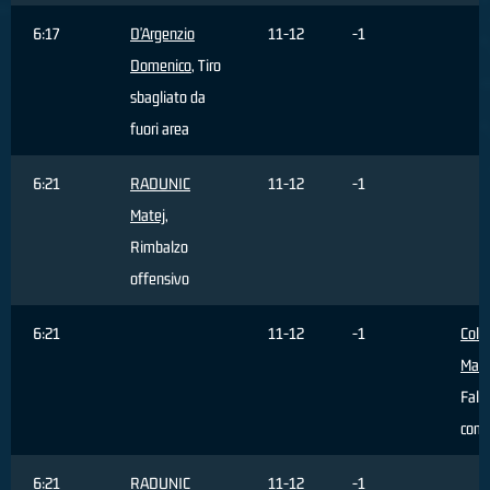
6:17
D'Argenzio
11-12
-1
Domenico
, Tiro
sbagliato da
fuori area
6:21
RADUNIC
11-12
-1
Matej
,
Rimbalzo
offensivo
6:21
11-12
-1
Colt
Matt
Fallo
com
6:21
RADUNIC
11-12
-1