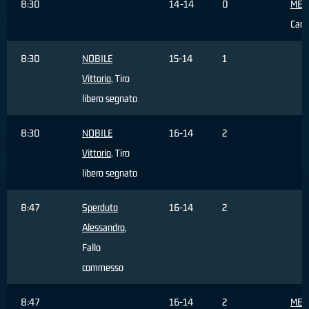
8:30
14-14
0
MEI 
Cam
8:30
NOBILE
15-14
1
Vittorio
, Tiro
libero segnato
8:30
NOBILE
16-14
2
Vittorio
, Tiro
libero segnato
8:47
Sperduto
16-14
2
Alessandro
,
Fallo
commesso
8:47
16-14
2
MEI 