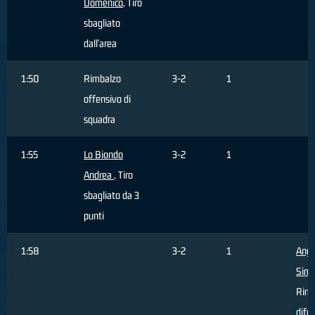
Domenico
, Tiro
sbagliato
dall'area
1:50
Rimbalzo
3-2
1
offensivo di
squadra
1:55
Lo Biondo
3-2
1
Andrea
, Tiro
sbagliato da 3
punti
1:58
3-2
1
Ange
Sim
Rimb
dife