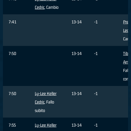
Cedric
, Cambio
7:41
13-14
-1
Pren
Leon
Cam
7:50
13-14
-1
Tiber
Ame
Fallo
com
7:50
Ly-Lee Keller
13-14
-1
Cedric
, Fallo
subito
7:55
Ly-Lee Keller
13-14
-1