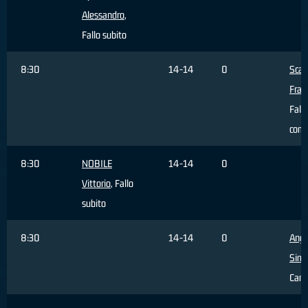
Alessandro
,
Fallo subito
8:30
14-14
0
Scan
Fran
Fallo
com
8:30
NOBILE
14-14
0
Vittorio
, Fallo
subito
8:30
14-14
0
Ange
Sim
Cam