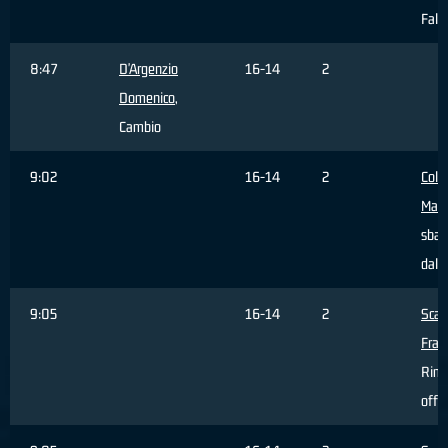
Fall
8:47
D'Argenzio
16-14
2
Domenico
,
Cambio
9:02
16-14
2
Colt
Matt
sbag
dall'
9:05
16-14
2
Scan
Fran
Rimb
offe