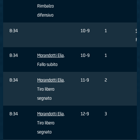
Rimbalzo
difensivo
8:34
10-9
1
Si
Fa
8:34
Morandotti Elia
,
10-9
1
Fallo subito
8:34
Morandotti Elia
,
11-9
2
Tiro libero
segnato
8:34
Morandotti Elia
,
12-9
3
Tiro libero
segnato