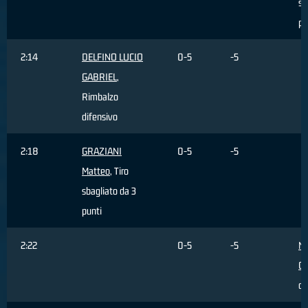
sb
pu
2:14
DELFINO LUCIO
0-5
-5
GABRIEL
,
Rimbalzo
difensivo
2:18
GRAZIANI
0-5
-5
Matteo
, Tiro
sbagliato da 3
punti
2:22
0-5
-5
N
Cu
di