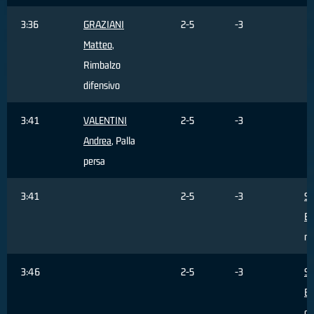
3:36
GRAZIANI
2-5
-3
Matteo
,
Rimbalzo
difensivo
3:41
VALENTINI
2-5
-3
Andrea
, Palla
persa
3:41
2-5
-3
S
Br
re
3:46
2-5
-3
S
Br
c