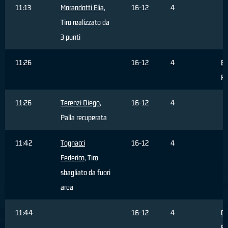
11:13
Morandotti Elia
,
16-12
4
Tiro realizzato da
3 punti
11:26
16-12
4
Ba
Pa
11:26
Terenzi Diego
,
16-12
4
Palla recuperata
11:42
Tognacci
16-12
4
Federico
, Tiro
sbagliato da fuori
area
11:44
16-12
4
Ga
Ri