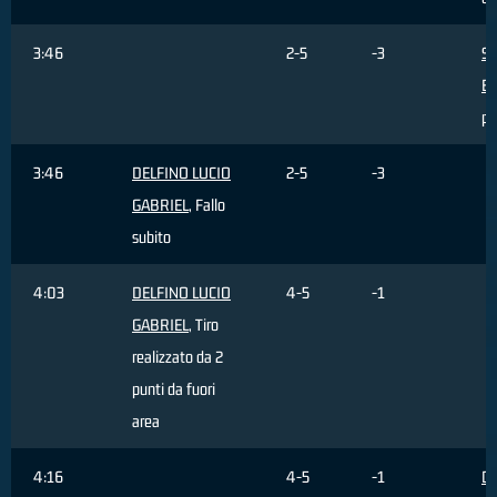
3:46
2-5
-3
S
Br
pe
3:46
DELFINO LUCIO
2-5
-3
GABRIEL
, Fallo
subito
4:03
DELFINO LUCIO
4-5
-1
GABRIEL
, Tiro
realizzato da 2
punti da fuori
area
4:16
4-5
-1
Di