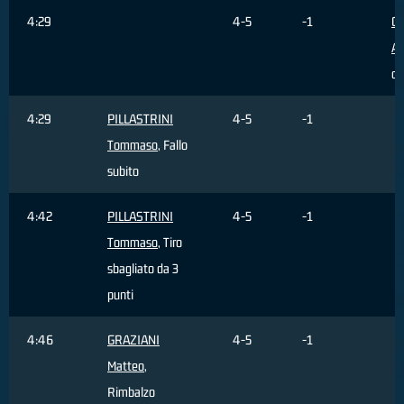
4:29
4-5
-1
CI
Al
c
4:29
PILLASTRINI
4-5
-1
Tommaso
, Fallo
subito
4:42
PILLASTRINI
4-5
-1
Tommaso
, Tiro
sbagliato da 3
punti
4:46
GRAZIANI
4-5
-1
Matteo
,
Rimbalzo