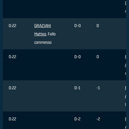
Cu
re
0:22
GRAZIANI
0-0
0
Matteo
, Fallo
commesso
0:22
0-0
0
PE
Al
su
0:22
0-1
-1
PE
Al
li
0:22
0-2
-2
PE
Al