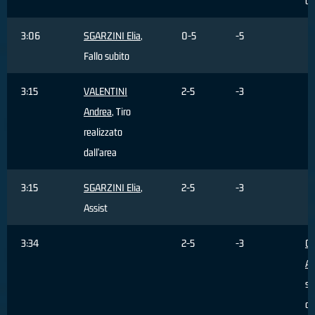
c
3:06
SGARZINI Elia
,
0-5
-5
Fallo subito
3:15
VALENTINI
2-5
-3
Andrea
, Tiro
realizzato
dall'area
3:15
SGARZINI Elia
,
2-5
-3
Assist
3:34
2-5
-3
CI
Al
sb
da