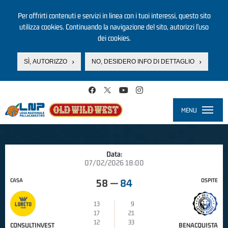
Per offrirti contenuti e servizi in linea con i tuoi interessi, questo sito
utilizza cookies. Continuando la navigazione del sito, autorizzi l’uso
dei cookies.
SÌ, AUTORIZZO
NO, DESIDERO INFO DI DETTAGLIO
Salta al contenuto principale
MENU
Toggle
navigati
Data:
07/02/2026 18:00
CASA
OSPITE
58
—
84
13
9
17
21
12
33
CONSULTINVEST
BENACQUISTA