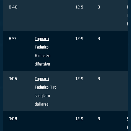
8:48
12-9
3
Ba
Ti
fu
8:57
Tognacci
12-9
3
Federico
,
Rimbalzo
difensivo
9:06
Tognacci
12-9
3
Federico
, Tiro
sbagliato
dall'area
9:08
12-9
3
Si
Ri