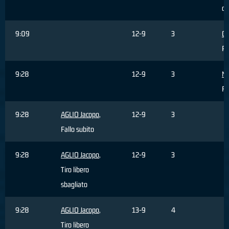
di
9:09
12-9
3
Ga
Pa
9:28
12-9
3
Ma
Fa
9:28
AGLIO Jacopo
,
12-9
3
Fallo subito
9:28
AGLIO Jacopo
,
12-9
3
Tiro libero
sbagliato
9:28
AGLIO Jacopo
,
13-9
4
Tiro libero