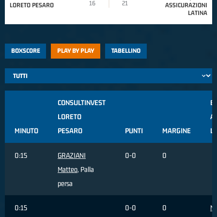
16
21
LORETO PESARO
ASSICURAZIONI
LATINA
BOXSCORE
PLAY BY PLAY
TABELLINO
CONSULTINVEST
B
LORETO
A
MINUTO
PESARO
PUNTI
MARGINE
L
0:15
GRAZIANI
0-0
0
Matteo
, Palla
persa
0:15
0-0
0
N