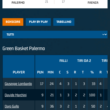
21
17
PALERMO
FAENZA
BOXSCORE
PLAY BY PLAY
TABELLINO
Green Basket Palermo
FALLI
TIRI DA 2
TIRI 
PLAYER
PUN
MIN
C
S
R
T
%
R
T
Giuseppe Lombardo
17
24
4
3
1
3
33
4
5
Davide Marchini
9
21
1
3
2
2
100
1
3
Daro Gullo
9
36
3
2
1
2
50
2
4