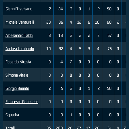
Gianni Trevisano
2
24
3
0
1
2
50
0
2
Michele Venturelli
28
36
4
12
6
10
60
2
4
Alessandro Tabbi
8
18
2
2
2
3
67
0
0
Andrea Lombardo
10
32
4
5
3
4
75
0
3
Edoardo Nicosia
0
4
2
0
0
0
0
0
0
Simone Vitale
0
0
0
0
0
0
0
0
0
Giorgio Biondo
2
5
2
0
1
2
50
0
1
Francesco Genovese
0
0
0
0
0
0
0
0
0
Squadra
0
0
1
0
0
0
0
0
0
Totali
85
200
26
27
17
28
61
9
22