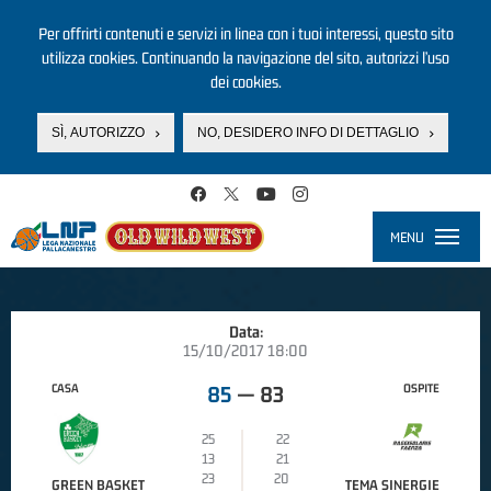
Per offrirti contenuti e servizi in linea con i tuoi interessi, questo sito
utilizza cookies. Continuando la navigazione del sito, autorizzi l’uso
dei cookies.
SÌ, AUTORIZZO
NO, DESIDERO INFO DI DETTAGLIO
Salta al contenuto principale
MENU
Toggle
navigati
Data:
15/10/2017 18:00
CASA
OSPITE
85
—
83
25
22
13
21
23
20
GREEN BASKET
TEMA SINERGIE