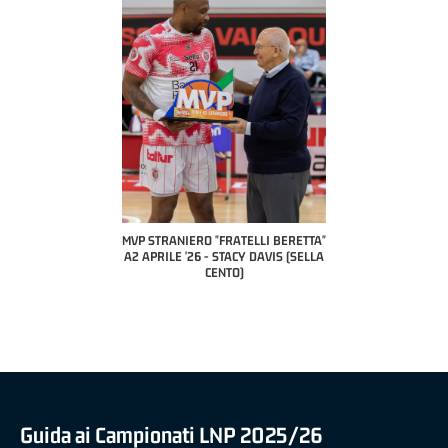
 "FRATELLI BERETTA"
MVP STRANIERO "FRATELLI BERETTA"
MVP "FRATELLI BER
6 - LUCA CESANA (UEB
A2 APRILE '26 - STACY DAVIS (SELLA
DILAS B NAZIONALE 
CO CIVIDALE)
CENTO)
MARCO RESTELLI (T
BRIANZA BA
Guida ai Campionati LNP 2025/26