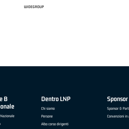
WIDEGROUP
 21 ADIDAS A2 APRILE '26 -
MVP ITALIANO "FRATELLI BERETTA" A2 APRILE
OGLIO (SELLA CENTO)
LUCA CESANA (UEB GESTECO CIVIDALE)
e B
Dentro LNP
Sponsor 
ionale
Chi siamo
Sponsor & Part
 Nazionale
Persone
Convenzioni in 
a
Albo corso dirigenti