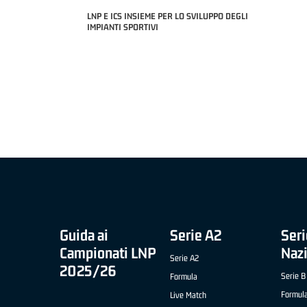
LNP E ICS INSIEME PER LO SVILUPPO DEGLI
2 APRILE '26 -
IMPIANTI SPORTIVI
O CIVIDALE)
MIGLIOR UNDER
NICOLAS TANF
COACH OF THE MONTH "SLIMSTOCK" B NAZIONALE
APRILE '26 - ELIA ROSSI (RISTOPRO FABRIANO)
Guida ai
Serie A2
Seri
Campionati LNP
Naz
Serie A2
2025/26
Serie B
Formula
Formul
Live Match