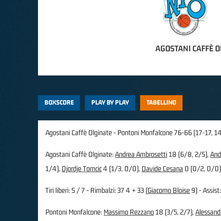
AGOSTANI CAFFÈ O
BOXSCORE
PLAY BY PLAY
TABELLINO
Agostani Caffè Olginate - Pontoni Monfalcone 76-66 (17-17, 1
Agostani Caffè Olginate:
Andrea Ambrosetti
18 (6/8, 2/5),
And
1/4),
Djordje Tomcic
4 (1/3, 0/0),
Davide Cesana
0 (0/2, 0/0)
Tiri liberi: 5 / 7 - Rimbalzi: 37 4 + 33 (
Giacomo Bloise
9) - Assist:
Pontoni Monfalcone:
Massimo Rezzano
18 (3/5, 2/7),
Alessand