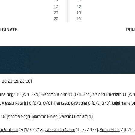
17
17
14
12
23
19
22
18
LGINATE
PON
4-12, 23-19, 22-18)
rea Negri
15 (2/4, 3/4),
Giacomo Bloise
11 (1/4, 3/4),
Valerio Cucchiaro
11 (2/4
,
Alessio Natalini
0 (0/0, 0/0),
Francesco Castagna
0 (0/1, 0/0),
Luigi maria B
 18 (
Andrea Negri
,
Giacomo Bloise
,
Valerio Cucchiaro
4)
ro Scutiero
15 (1/3, 4/12),
Alessandro Naoni
10 (3/7, 1/3),
Armin Mazic
7 (0/0, 