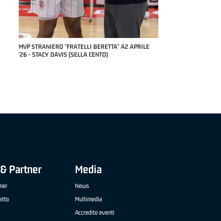
 '26 -
MVP STRANIERO "FRATELLI BERETTA" A2 APRILE
MVP "FRATELLI BERETT
'26 - STACY DAVIS (SELLA CENTO)
NAZIONALE APRILE '26
TREVIGLIO BRIANZA B
& Partner
Media
ner
News
atto
Multimedia
Accredito eventi