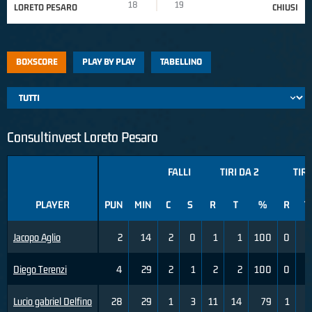
18
19
LORETO PESARO
CHIUSI
BOXSCORE
PLAY BY PLAY
TABELLINO
Consultinvest Loreto Pesaro
FALLI
TIRI DA 2
TIRI
PLAYER
PUN
MIN
C
S
R
T
%
R
T
Jacopo Aglio
2
14
2
0
1
1
100
0
Diego Terenzi
4
29
2
1
2
2
100
0
Lucio gabriel Delfino
28
29
1
3
11
14
79
1