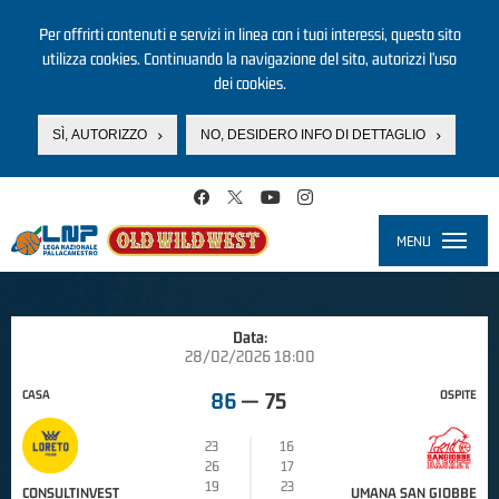
Per offrirti contenuti e servizi in linea con i tuoi interessi, questo sito
utilizza cookies. Continuando la navigazione del sito, autorizzi l’uso
dei cookies.
SÌ, AUTORIZZO
NO, DESIDERO INFO DI DETTAGLIO
Salta al contenuto principale
MENU
Toggle
navigati
Data:
28/02/2026 18:00
CASA
OSPITE
86
—
75
23
16
26
17
19
23
CONSULTINVEST
UMANA SAN GIOBBE