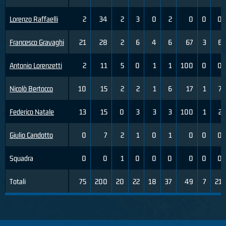
Lorenzo Raffaelli
2
34
2
3
0
2
0
0
0
Francesco Gravaghi
21
28
2
6
4
6
67
3
6
Antonio Lorenzetti
2
11
5
0
1
1
100
0
0
Nicolò Bertocco
10
15
2
2
1
6
17
1
7
Federico Natale
13
15
0
3
3
3
100
1
2
Giulio Candotto
0
7
2
1
0
1
0
0
0
Squadra
0
0
1
0
0
0
0
0
0
Totali
75
200
20
22
18
37
49
7
21