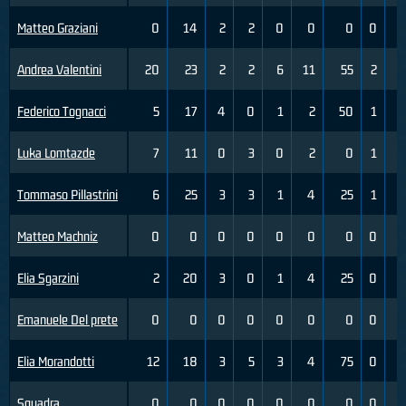
Matteo Graziani
0
14
2
2
0
0
0
0
Andrea Valentini
20
23
2
2
6
11
55
2
Federico Tognacci
5
17
4
0
1
2
50
1
Luka Lomtazde
7
11
0
3
0
2
0
1
Tommaso Pillastrini
6
25
3
3
1
4
25
1
Matteo Machniz
0
0
0
0
0
0
0
0
Elia Sgarzini
2
20
3
0
1
4
25
0
Emanuele Del prete
0
0
0
0
0
0
0
0
Elia Morandotti
12
18
3
5
3
4
75
0
Squadra
0
0
0
0
0
0
0
0