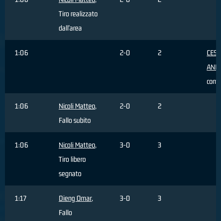
Tiro realizzato
dall'area
1:06
2-0
2
CES
AND
com
1:06
Nicoli Matteo
,
2-0
2
Fallo subito
1:06
Nicoli Matteo
,
3-0
3
Tiro libero
segnato
1:17
Dieng Omar
,
3-0
3
Fallo