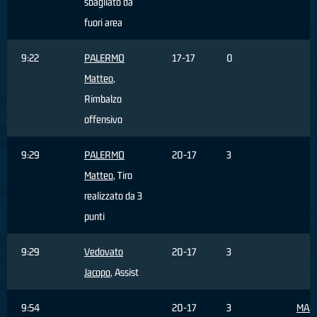
sbagliato da
fuori area
9:22
PALERMO
17-17
0
Matteo
,
Rimbalzo
offensivo
9:29
PALERMO
20-17
3
Matteo
, Tiro
realizzato da 3
punti
9:29
Vedovato
20-17
3
Jacopo
, Assist
9:54
20-17
3
MAZI