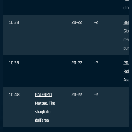
difen
10:38
20-22
-2
BEL
Giov
reali
punti
10:38
20-22
-2
PRA
Robe
Assis
10:48
PALERMO
20-22
-2
Matteo
, Tiro
sbagliato
dall'area