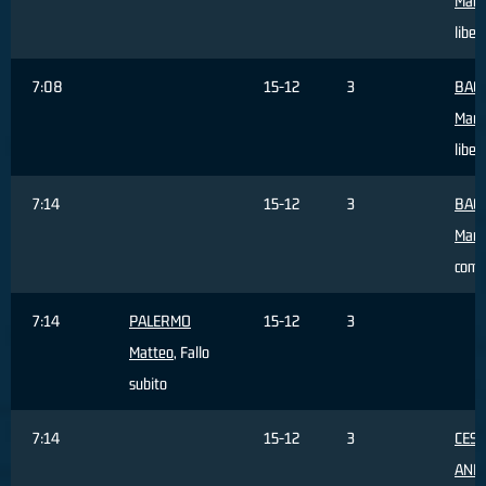
Marc
liber
7:08
15-12
3
BAC
Marc
liber
7:14
15-12
3
BAC
Marc
com
7:14
PALERMO
15-12
3
Matteo
, Fallo
subito
7:14
15-12
3
CES
AND