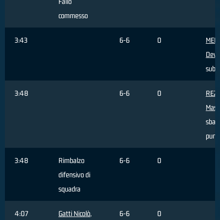
Fallo
commesso
3:43
6-6
0
MED
Devil
subi
3:48
6-6
0
REZ
Mass
sbagl
punti
3:48
Rimbalzo
6-6
0
difensivo di
squadra
4:07
Gatti Nicolò
,
6-6
0