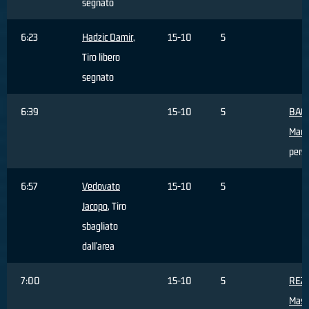
segnato
6:23
Hadzic Damir
,
15-10
5
Tiro libero
segnato
6:39
15-10
5
BAC
Marc
pers
6:57
Vedovato
15-10
5
Jacopo
, Tiro
sbagliato
dall'area
7:00
15-10
5
REZ
Mass