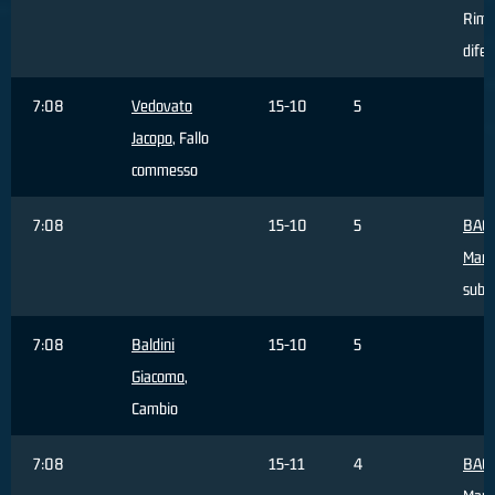
Rimb
difen
7:08
Vedovato
15-10
5
Jacopo
, Fallo
commesso
7:08
15-10
5
BAC
Marc
subi
7:08
Baldini
15-10
5
Giacomo
,
Cambio
7:08
15-11
4
BAC