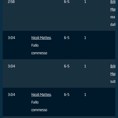
2:58
6-5
1
BAC
Marc
reali
dall'
3:04
Nicoli Matteo
,
6-5
1
Fallo
commesso
3:04
6-5
1
BAC
Marc
subi
3:04
Nicoli Matteo
,
6-5
1
Fallo
commesso