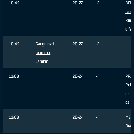
10:49
20-22
-2
BEL
Giov
Rimb
difen
10:49
Sanguinetti
20-22
-2
Giacomo
,
Cambio
11:03
20-24
-4
PRA
Robe
reali
dall'
11:03
20-24
-4
MED
Devil