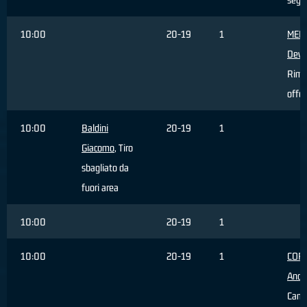
10:00
20-19
1
MED
Devil
Rimb
offe
10:00
Baldini
20-19
1
Giacomo
, Tiro
sbagliato da
fuori area
10:00
20-19
1
10:00
20-19
1
COR
Andr
Camb