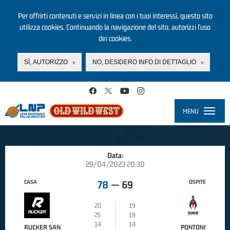
Per offrirti contenuti e servizi in linea con i tuoi interessi, questo sito
utilizza cookies. Continuando la navigazione del sito, autorizzi l’uso
dei cookies.
SÌ, AUTORIZZO
NO, DESIDERO INFO DI DETTAGLIO
Salta al contenuto principale
MENU
Toggle
navigati
Data:
29/04/2023 20:30
CASA
OSPITE
78
—
69
20
19
25
19
14
14
RUCKER SAN
PONTONI