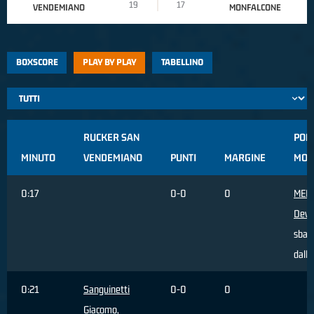
19
17
VENDEMIANO
MONFALCONE
BOXSCORE
PLAY BY PLAY
TABELLINO
RUCKER SAN
PON
MINUTO
VENDEMIANO
PUNTI
MARGINE
MON
0:17
0-0
0
MED
Devil
sbagl
dall'
0:21
Sanguinetti
0-0
0
Giacomo
,