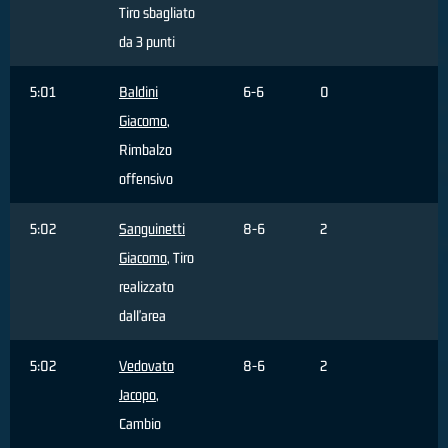
Tiro sbagliato
da 3 punti
5:01
Baldini
6-6
0
Giacomo
,
Rimbalzo
offensivo
5:02
Sanguinetti
8-6
2
Giacomo
, Tiro
realizzato
dall'area
5:02
Vedovato
8-6
2
Jacopo
,
Cambio