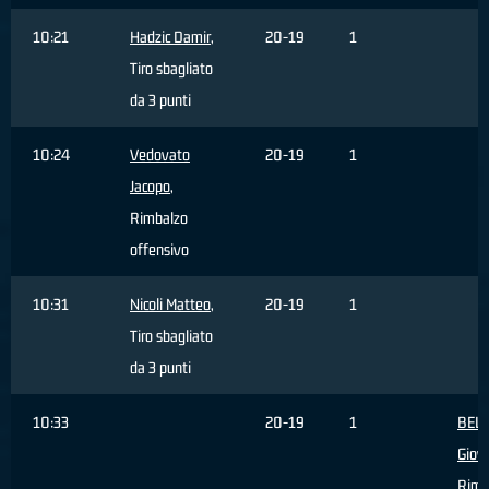
10:21
Hadzic Damir
,
20-19
1
Tiro sbagliato
da 3 punti
10:24
Vedovato
20-19
1
Jacopo
,
Rimbalzo
offensivo
10:31
Nicoli Matteo
,
20-19
1
Tiro sbagliato
da 3 punti
10:33
20-19
1
BEL
Giov
Rimb