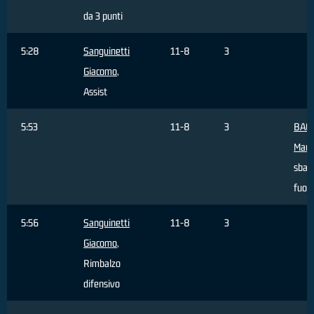
da 3 punti
5:28
Sanguinetti
11-8
3
Giacomo
,
Assist
5:53
11-8
3
BAC
Marc
sbagl
fuori
5:56
Sanguinetti
11-8
3
Giacomo
,
Rimbalzo
difensivo