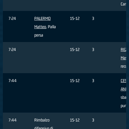
Camb
7:24
PALERMO
15-12
3
Matteo
, Palla
persa
7:24
15-12
3
REZ
Mass
recu
7:44
15-12
3
CES
AND
sbagl
punti
7:44
Rimbalzo
15-12
3
difensivo di