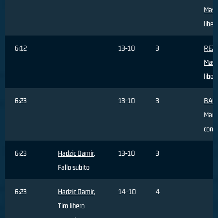
Mass
liber
6:12
13-10
3
REZ
Mass
liber
6:23
13-10
3
BAC
Marc
com
6:23
Hadzic Damir
,
13-10
3
Fallo subito
6:23
Hadzic Damir
,
14-10
4
Tiro libero