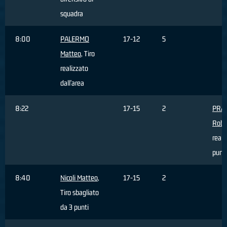
squadra
8:00
PALERMO
17-12
5
Matteo
, Tiro
realizzato
dall'area
8:22
17-15
2
PRA
Robe
reali
punti
8:40
Nicoli Matteo
,
17-15
2
Tiro sbagliato
da 3 punti