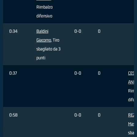
Rimbalzo
difensivo
0:34
Baldini
0-0
0
Giacomo
, Tiro
sbagliato da 3
punti
0:37
0-0
0
CES
AND
Rimb
difen
0:58
0-0
0
REZ
Mass
sbagl