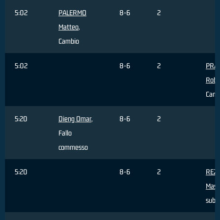
5:02
PALERMO
8-6
2
Matteo
,
Cambio
5:02
8-6
2
PRA
Robe
Camb
5:20
Dieng Omar
,
8-6
2
Fallo
commesso
5:20
8-6
2
REZ
Mass
subi