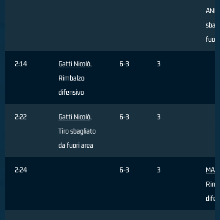
AND
sbagl
fuori
2:14
Gatti Nicolò
,
6-3
3
Rimbalzo
difensivo
2:22
Gatti Nicolò
,
6-3
3
Tiro sbagliato
da fuori area
2:24
6-3
3
MAZI
Rimb
difen