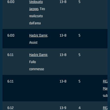
6:00
Vedovato
13-8
5
Jacopo
, Tiro
realizzato
dall'area
6:00
Hadzic Damir
,
13-8
5
Assist
6:11
Hadzic Damir
,
13-8
5
Fallo
commesso
6:11
13-8
5
REZ
Mass
subi
6:12
13-9
4
REZ