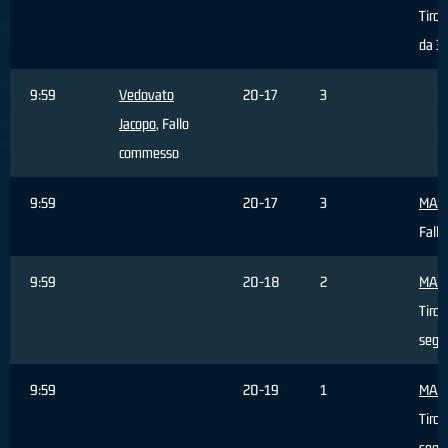
Tiro 
da 3 
9:59
Vedovato
20-17
3
Jacopo
, Fallo
commesso
9:59
20-17
3
MAZI
Fallo
9:59
20-18
2
MAZI
Tiro 
segn
9:59
20-19
1
MAZI
Tiro 
segn