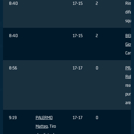
8:40
17-15
2
Rimb
difen
squa
8:40
17-15
2
BEL
Giov
Camb
8:56
17-17
0
PRA
Robe
reali
punti
area
9:19
PALERMO
17-17
0
Matteo
, Tiro