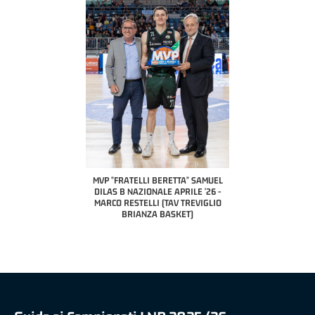
COACH OF THE MONTH
A2 APRILE '26 
PILLASTRINI (UE
CIVIDAL
O "FRATELLI BERETTA"
MVP "FRATELLI BERETTA" SAMUEL
 - STACY DAVIS (SELLA
DILAS B NAZIONALE APRILE '26 -
CENTO)
MARCO RESTELLI (TAV TREVIGLIO
BRIANZA BASKET)