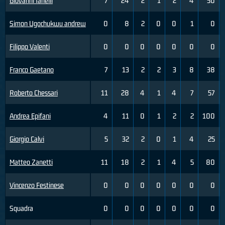
Giovanni Ianelli
7
24
2
1
2
4
50
Simon Ugochukwu andrew
0
8
2
0
0
1
0
Filippo Valenti
0
0
0
0
0
0
0
Franco Gaetano
7
13
2
2
3
8
38
Roberto Chessari
11
28
4
1
4
7
57
Andrea Epifani
4
11
0
1
2
2
100
Giorgio Calvi
5
32
2
0
1
4
25
Matteo Zanetti
11
18
2
1
4
5
80
Vincenzo Festinese
0
0
0
0
0
0
0
Squadra
0
0
0
0
0
0
0