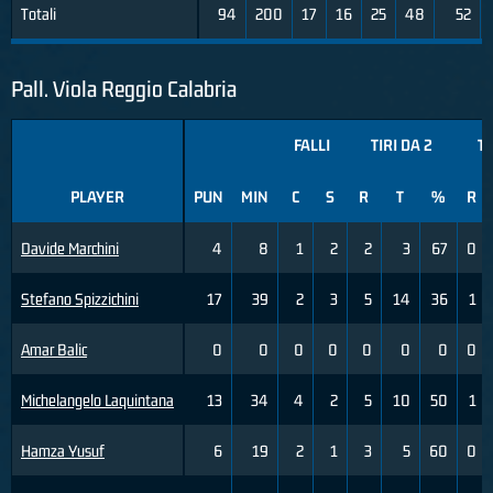
Totali
94
200
17
16
25
48
52
Pall. Viola Reggio Calabria
FALLI
TIRI DA 2
TI
PLAYER
PUN
MIN
C
S
R
T
%
R
Davide Marchini
4
8
1
2
2
3
67
0
Stefano Spizzichini
17
39
2
3
5
14
36
1
Amar Balic
0
0
0
0
0
0
0
0
Michelangelo Laquintana
13
34
4
2
5
10
50
1
Hamza Yusuf
6
19
2
1
3
5
60
0