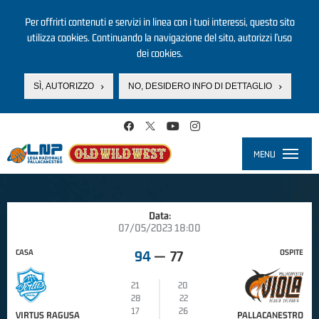
Per offrirti contenuti e servizi in linea con i tuoi interessi, questo sito
utilizza cookies. Continuando la navigazione del sito, autorizzi l’uso
dei cookies.
SÌ, AUTORIZZO
NO, DESIDERO INFO DI DETTAGLIO
Salta al contenuto principale
MENU
Toggle
navigati
Data:
07/05/2023 18:00
CASA
OSPITE
94
—
77
21
20
28
22
17
26
VIRTUS RAGUSA
PALLACANESTRO