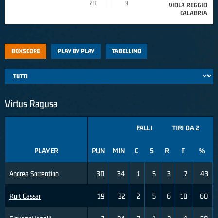
28
9
VIOLA REGGIO
CALABRIA
BOXSCORE
PLAY BY PLAY
TABELLINO
Virtus Ragusa
FALLI
TIRI DA 2
PLAYER
PUN
MIN
C
S
R
T
%
Andrea Sorrentino
30
34
1
5
3
7
43
Kurt Cassar
19
32
2
5
6
10
60