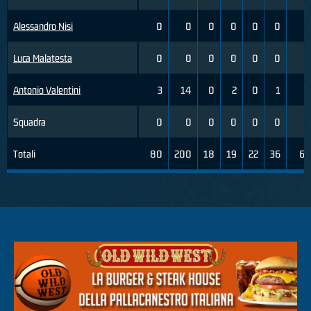
Alessandro Nisi
0
0
0
0
0
0
0
Luca Malatesta
0
0
0
0
0
0
0
Antonio Valentini
3
14
0
2
0
1
0
Squadra
0
0
0
0
0
0
0
Totali
80
200
18
19
22
36
61