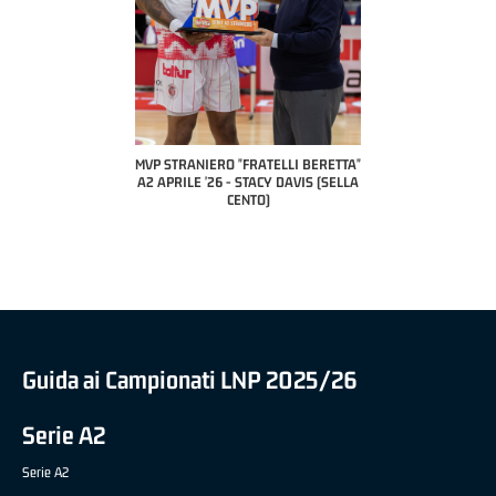
COACH OF THE MONTH
A2 APRILE '26 
PILLASTRINI (UE
CIVIDAL
O "FRATELLI BERETTA"
MVP "FRATELLI BERETTA" SAMUEL
 - STACY DAVIS (SELLA
DILAS B NAZIONALE APRILE '26 -
CENTO)
MARCO RESTELLI (TAV TREVIGLIO
BRIANZA BASKET)
Guida ai Campionati LNP 2025/26
Serie A2
Serie A2