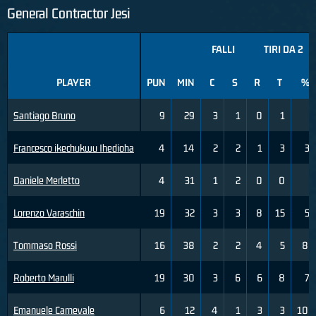
General Contractor Jesi
FALLI
TIRI DA 2
PLAYER
PUN
MIN
C
S
R
T
%
Santiago Bruno
9
29
3
1
0
1
0
Francesco ikechukwu Ihedioha
4
14
2
2
1
3
33
Daniele Merletto
4
31
1
2
0
0
0
Lorenzo Varaschin
19
32
3
3
8
15
53
Tommaso Rossi
16
38
2
2
4
5
80
Roberto Marulli
19
30
3
6
6
8
75
Emanuele Carnevale
6
12
4
1
3
3
100