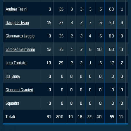
Andrea Traini
9
25
3
3
3
5
60
1
Darryl Jackson
15
27
3
2
3
6
50
3
Gianmarco Leggio
8
35
2
2
4
5
80
0
Lorenzo Galmarini
12
35
1
2
6
10
60
0
Luca Toniato
10
29
2
2
1
6
17
2
Ilia Boev
0
0
0
0
0
0
0
0
Giacomo Granieri
0
0
0
0
0
0
0
0
Squadra
0
0
0
0
0
0
0
0
Totali
81
200
19
18
22
40
55
11
2