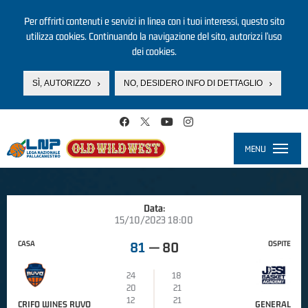
Per offrirti contenuti e servizi in linea con i tuoi interessi, questo sito
utilizza cookies. Continuando la navigazione del sito, autorizzi l’uso
dei cookies.
SÌ, AUTORIZZO
NO, DESIDERO INFO DI DETTAGLIO
Salta al contenuto principale
MENU
Toggle
navigati
Data:
15/10/2023 18:00
CASA
OSPITE
81
—
80
24
18
20
21
12
21
CRIFO WINES RUVO
GENERAL