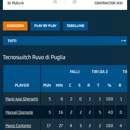
25
20
DI PUGLIA
CONTRACTOR JESI
BOXSCORE
PLAY BY PLAY
TABELLINO
Tecnoswitch Ruvo di Puglia
FALLI
TIRI DA 2
TIRI
PLAYER
PUN
MIN
C
S
R
T
%
R
Mario jose Ghersetti
5
6
2
0
1
1
100
1
Manuel Diomede
5
16
2
2
2
5
40
0
Marco Contento
17
27
4
5
2
2
100
4