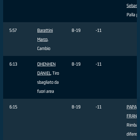
Sebast
Palla p
5:57
Barattini
8-19
-11
Marco
,
Cambio
6:13
OHENHEN
8-19
-11
DANIEL
, Tiro
sbagliato da
fuori area
6:15
8-19
-11
PAPA
FRANC
Rimbal
difensi