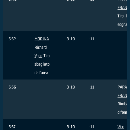
FRANC
Tiro lib
segnat
5:52
MORINA
8-19
-11
Richard
Ygor
, Tiro
sbagliato
dall'area
5:56
8-19
-11
PAPA
FRANC
Rimbal
difensi
5:57
8-19
-11
Vico