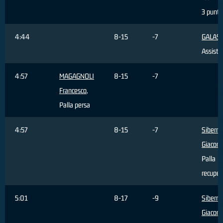
3 punti
4:44
8-15
-7
GALASS
Assist
4:57
MAGAGNOLI
8-15
-7
Francesco
,
Palla persa
4:57
8-15
-7
Siberna
Giacom
Palla
recuper
5:01
8-17
-9
Siberna
Giacom