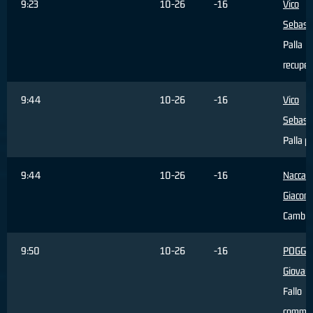
9:23
10-26
-16
Vico
Sebast
Palla
recuper
9:44
10-26
-16
Vico
Sebast
Palla p
9:44
10-26
-16
Naccari
Giacom
Cambio
9:50
10-26
-16
POGGI
Giovann
Fallo
comme