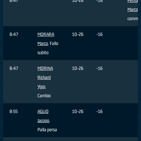
8:47
10-26
-16
Petrucc
Marco
, 
comme
8:47
MORARA
10-26
-16
Marco
, Fallo
subito
8:47
MORINA
10-26
-16
Richard
Ygor
,
Cambio
8:55
AGLIO
10-26
-16
Jacopo
,
Palla persa