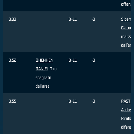
offensi
3:33
8-11
-3
Siberna
Giacom
realizz
dall'are
3:52
OHENHEN
8-11
-3
DANIEL
, Tiro
sbagliato
dall'area
3:55
8-11
-3
PASTO
Andrea
,
Rimbal
difensi