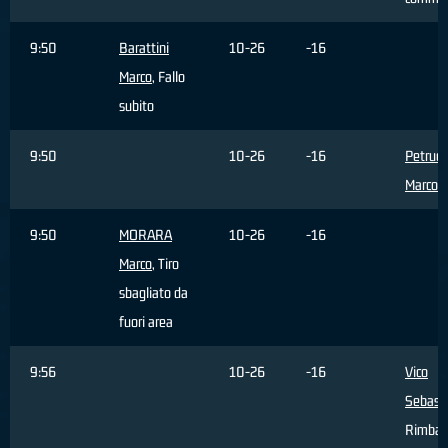
9:50
Barattini
10-26
-16
Marco
, Fallo
subito
9:50
10-26
-16
Petrucc
Marco
,
9:50
MORARA
10-26
-16
Marco
, Tiro
sbagliato da
fuori area
9:56
10-26
-16
Vico
Sebast
Rimbal