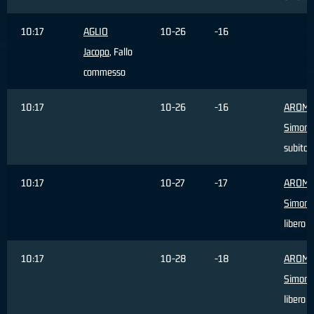
10:17
AGLIO
10-26
-16
Jacopo
, Fallo
commesso
10:17
10-26
-16
AROM
Simone
subito
10:17
10-27
-17
AROM
Simone
libero 
10:17
10-28
-18
AROM
Simone
libero 