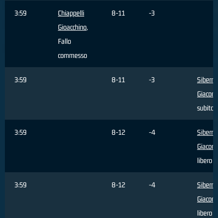
3:59
Chiappelli
8-11
-3
Gioacchino
,
Fallo
commesso
3:59
8-11
-3
Siberna
Giacom
subito
3:59
8-12
-4
Siberna
Giacom
libero 
3:59
8-12
-4
Siberna
Giacom
libero