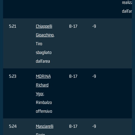
realizz
dall'are
5:21
Chiappelli
8-17
-9
Gioacchino
,
Tiro
sbagliato
dall'area
5:23
MORINA
8-17
-9
Richard
Ygor
,
Rimbalzo
offensivo
5:24
Masciarelli
8-17
-9
Dario
,