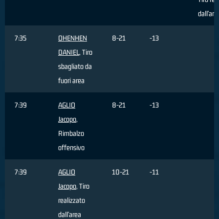
dall'are
7:35
OHENHEN
8-21
-13
DANIEL
, Tiro
sbagliato da
fuori area
7:39
AGLIO
8-21
-13
Jacopo
,
Rimbalzo
offensivo
7:39
AGLIO
10-21
-11
Jacopo
, Tiro
realizzato
dall'area