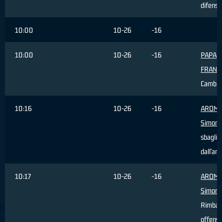
difensi
10:00
10-26
-16
10:00
10-26
-16
PAPA
FRANC
Cambio
10:16
10-26
-16
AROM
Simone
sbaglia
dall'are
10:17
10-26
-16
AROM
Simone
Rimbal
offensi