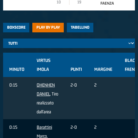
10
19
FAENZA
BOXSCORE
PLAY BY PLAY
TABELLINO
VIRTUS
BLACK
MINUTO
IMOLA
PUNTI
MARGINE
FAENZ
0:15
OHENHEN
2-0
2
DANIEL
, Tiro
realizzato
dall'area
0:15
Barattini
2-0
2
Marco
,