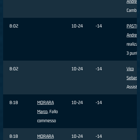
Andrea
,
Cambio
8:02
10-24
-14
PASTO
Andrea
realizz
3 punti
8:02
10-24
-14
Vico
Sebast
Assist
8:18
MORARA
10-24
-14
Marco
, Fallo
commesso
8:18
MORARA
10-24
-14