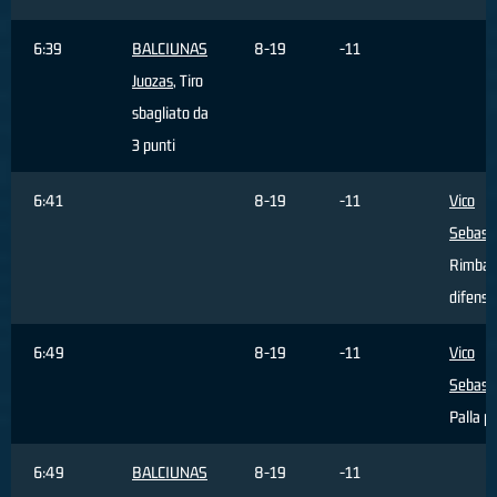
6:39
BALCIUNAS
8-19
-11
Juozas
, Tiro
sbagliato da
3 punti
6:41
8-19
-11
Vico
Sebast
Rimbal
difensi
6:49
8-19
-11
Vico
Sebast
Palla p
6:49
BALCIUNAS
8-19
-11