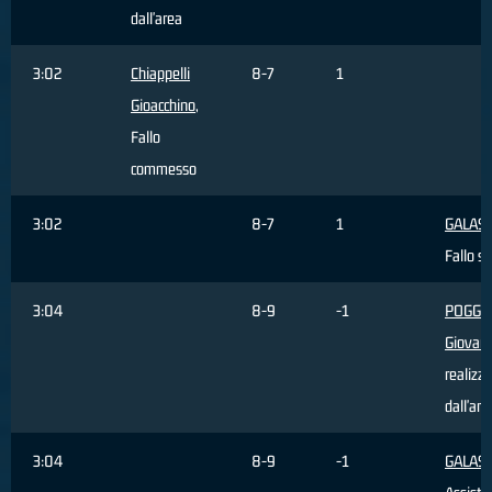
dall'area
3:02
Chiappelli
8-7
1
Gioacchino
,
Fallo
commesso
3:02
8-7
1
GALASS
Fallo s
3:04
8-9
-1
POGGI
Giovann
realizz
dall'are
3:04
8-9
-1
GALASS