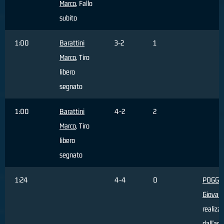
Marco
, Fallo
subito
1:00
Barattini
3-2
1
Marco
, Tiro
libero
segnato
1:00
Barattini
4-2
2
Marco
, Tiro
libero
segnato
1:24
4-4
0
POGGI
Giovann
realizz
dall'are