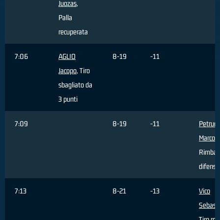
Juozas
,
Palla
recuperata
7:06
AGLIO
8-19
-11
Jacopo
, Tiro
sbagliato da
3 punti
7:09
8-19
-11
Petrucc
Marco
,
Rimbal
difensi
7:13
8-21
-13
Vico
Sebast
Tiro rea