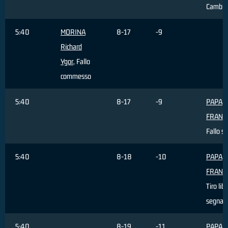
Cambio
5:40
MORINA
8-17
-9
Richard
Ygor
, Fallo
commesso
5:40
8-17
-9
PAPA
FRANC
Fallo s
5:40
8-18
-10
PAPA
FRANC
Tiro lib
segnat
5:40
8-19
-11
PAPA