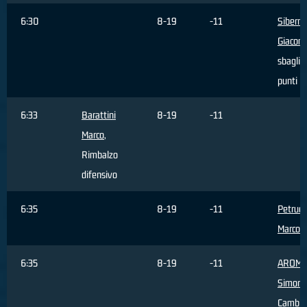
6:30
8-19
-11
Siberna
Giacom
sbaglia
punti
6:33
Barattini
8-19
-11
Marco
,
Rimbalzo
difensivo
6:35
8-19
-11
Petrucc
Marco
,
6:35
8-19
-11
AROM
Simone
Cambio