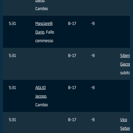
Cambio
5:31
Masciarelli
8-17
-9
Dario
, Fallo
commesso
5:31
8-17
-9
Siberna
Giacom
subito
5:31
AGLIO
8-17
-9
Jacopo
,
Cambio
5:31
8-17
-9
Vico
Sebast