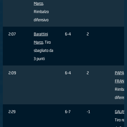
Marco
,
Rimbalzo
difensivo
2:07
Barattini
6-4
2
Marco
, Tiro
sbagliato da
3 punti
2:09
6-4
2
PAPA
FRANC
Rimbal
difensi
2:29
6-7
-1
GALASS
Tiro rea