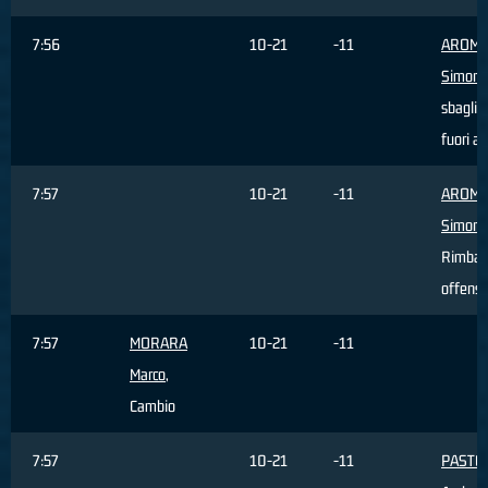
7:56
10-21
-11
AROM
Simone
sbaglia
fuori a
7:57
10-21
-11
AROM
Simone
Rimbal
offensi
7:57
MORARA
10-21
-11
Marco
,
Cambio
7:57
10-21
-11
PASTO