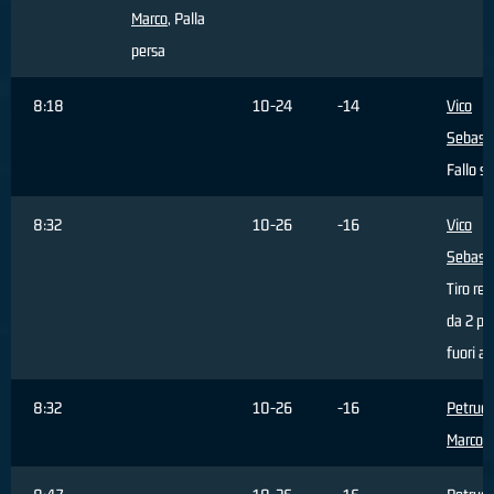
Marco
, Palla
persa
8:18
10-24
-14
Vico
Sebast
Fallo s
8:32
10-26
-16
Vico
Sebast
Tiro rea
da 2 pu
fuori a
8:32
10-26
-16
Petrucc
Marco
, 