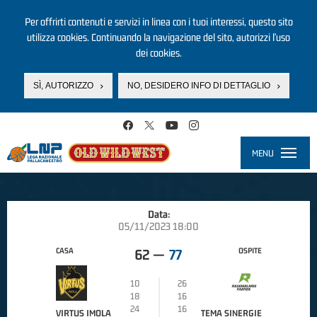
Per offrirti contenuti e servizi in linea con i tuoi interessi, questo sito
utilizza cookies. Continuando la navigazione del sito, autorizzi l’uso
dei cookies.
SÌ, AUTORIZZO
NO, DESIDERO INFO DI DETTAGLIO
Salta al contenuto principale
MENU
Toggle
navigati
Data:
05/11/2023 18:00
CASA
OSPITE
62
—
77
10
26
18
16
24
16
VIRTUS IMOLA
TEMA SINERGIE