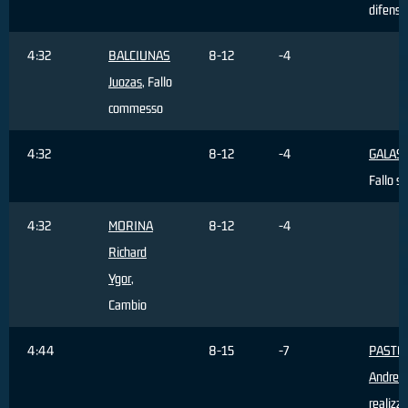
difensi
4:32
BALCIUNAS
8-12
-4
Juozas
, Fallo
commesso
4:32
8-12
-4
GALASS
Fallo s
4:32
MORINA
8-12
-4
Richard
Ygor
,
Cambio
4:44
8-15
-7
PASTO
Andrea
realizz