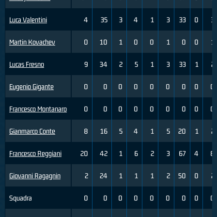
Luca Valentini
4
35
3
4
1
3
33
0
3
Martin Kovachev
0
10
1
0
0
1
0
0
1
Lucas Fresno
9
34
2
5
1
3
33
1
2
Eugenio Gigante
0
0
0
0
0
0
0
0
0
Francesco Montanaro
0
0
0
0
0
0
0
0
0
Gianmarco Conte
8
16
5
4
1
5
20
1
2
Francesco Reggiani
20
42
1
6
2
3
67
4
8
Giovanni Ragagnin
2
24
1
1
1
2
50
0
2
Squadra
0
0
0
0
0
0
0
0
0