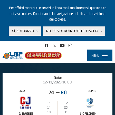
Per offrirti contenuti e servizi in linea con i tuoi interessi, questo sito
utilizza cookies. Continuando la navigazione del sito, autorizzi l’uso
dei cookies.
SÌ, AUTORIZZO
NO, DESIDERO INFO DI DETTAGLIO
Salta al contenuto principale
MENU
Toggle
navigati
Data:
12/11/2023 18:00
CASA
OSPITE
74
—
80
15
22
14
20
18
11
CJ BASKET
LIOFILCHEM