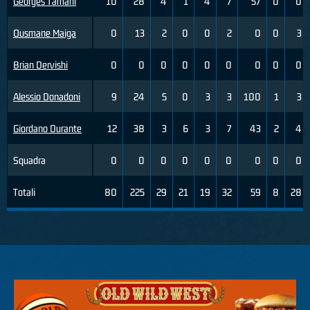
Georges Tamani
10
28
4
1
4
7
57
0
0
Ousmane Maiga
0
13
2
0
0
2
0
0
3
Brian Dervishi
0
0
0
0
0
0
0
0
0
Alessio Donadoni
9
24
5
0
3
3
100
1
3
Giordano Durante
12
38
3
6
3
7
43
2
4
Squadra
0
0
0
0
0
0
0
0
0
Totali
80
225
29
21
19
32
59
8
28