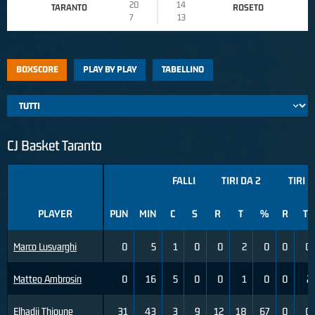
20
14
TARANTO
ROSETO
7
13
BOXSCORE
PLAY BY PLAY
TABELLINO
CJ Basket Taranto
FALLI
TIRI DA 2
TIRI D
PLAYER
PUN
MIN
C
S
R
T
%
R
T
Marco Lusvarghi
0
5
1
0
0
2
0
0
0
Matteo Ambrosin
0
16
5
0
0
1
0
0
2
Elhadji Thioune
31
43
3
9
12
18
67
0
0