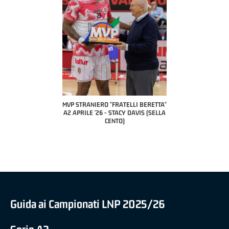
COACH OF T
A2 APR
PILLAST
TRANIERO "FRATELLI BERETTA"
MVP "FRATELLI BERETTA" SAMUEL
RILE '26 - STACY DAVIS (SELLA
DILAS B NAZIONALE APRILE '26 -
CENTO)
MARCO RESTELLI (TAV TREVIGLIO
BRIANZA BASKET)
Guida ai Campionati LNP 2025/26