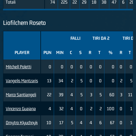
Totali
74
225
22
29
18
38
47
6
20
Liofilchem Roseto
FALLI
TIRI DA 2
TIRI DA
PLAYER
PUN
MIN
C
S
R
T
%
R
T
Mitchell Poletti
0
0
0
0
0
0
0
0
0
Vangelis Mantzaris
13
34
2
5
0
0
0
2
5
Marco Santiangeli
22
39
4
5
3
5
60
3
11
Vincenzo Guaiana
4
32
4
0
2
2
100
0
1
Dmytro Klyuchnyk
10
17
5
4
4
6
67
0
1