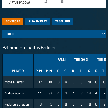
12
13
VIRTUS PADOVA
BOXSCORE
PLAY BY PLAY
TABELLINO
Pallacanestro Virtus Padova
FALLI
TIRI DA 2
TIRI DA
PLAYER
PUN
MIN
C
S
R
T
%
R
T
Michele Ferrari
17
38
3
4
7
10
70
0
0
Andrea Scanzi
14
33
4
1
1
7
14
4
7
Federico Schiavon
0
5
0
0
0
0
0
0
2