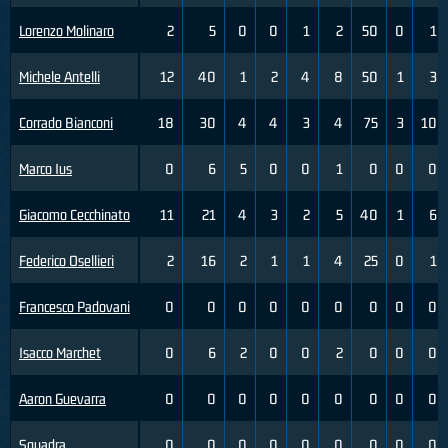
Lorenzo Molinaro
2
5
0
0
1
2
50
0
1
Michele Antelli
12
40
1
2
4
8
50
1
3
Corrado Bianconi
18
30
4
4
3
4
75
3
10
Marco Ius
0
6
5
0
0
1
0
0
0
Giacomo Cecchinato
11
21
4
3
2
5
40
1
6
Federico Osellieri
2
16
2
1
1
4
25
0
1
Francesco Padovani
0
0
0
0
0
0
0
0
0
Isacco Marchet
0
6
2
0
0
2
0
0
0
Aaron Guevarra
0
0
0
0
0
0
0
0
0
Squadra
0
0
0
0
0
0
0
0
0