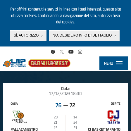
Per offrirti contenuti e servizi in linea con i tuoi interessi, questo sito
utilizza cookies. Continuando la navigazione del sito, autorizzi l’uso
dei cookies.
SÌ, AUTORIZZO
NO, DESIDERO INFO DI DETTAGLIO
Salta al contenuto principale
MENU
Toggle
navigati
Data:
17/12/2023 18:00
CASA
OSPITE
76
—
72
28
14
21
24
15
21
PALLACANESTRO
CJ BASKET TARANTO