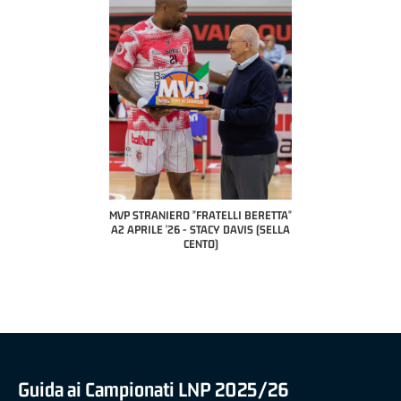
COACH OF THE MONTH
A2 APRILE '26 
PILLASTRINI (UE
CIVIDAL
O "FRATELLI BERETTA"
MVP "FRATELLI BERETTA" SAMUEL
 - STACY DAVIS (SELLA
DILAS B NAZIONALE APRILE '26 -
CENTO)
MARCO RESTELLI (TAV TREVIGLIO
BRIANZA BASKET)
Guida ai Campionati LNP 2025/26