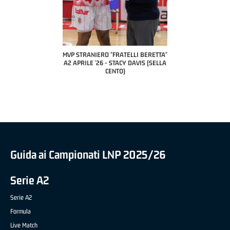
TELLI BERETTA"
MVP STRANIERO "FRATELLI BERETTA"
MVP "FRATELLI BERETTA"
UCA CESANA (UEB
A2 APRILE '26 - STACY DAVIS (SELLA
DILAS B NAZIONALE APRIL
VIDALE)
CENTO)
MARCO RESTELLI (TAV TR
BRIANZA BASKET)
Guida ai Campionati LNP 2025/26
Serie A2
Serie A2
Formula
Live Match