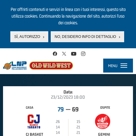
Per offrirti contenuti e servizi in linea con i tuoi interessi, questo sito
utilizza cookies. Continuando la navigazione del sito, autorizzi l’uso
dei cookies.
SÌ, AUTORIZZO
NO, DESIDERO INFO DI DETTAGLIO
Salta al contenuto principale
MENU
Toggle
navigati
Data:
23/12/2023 18:00
CASA
OSPITE
79
—
69
26
15
14
21
14
21
CJ BASKET
GEMINI