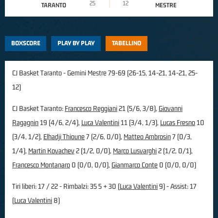
25
12
TARANTO
MESTRE
BOXSCORE
PLAY BY PLAY
TABELLINO
CJ Basket Taranto - Gemini Mestre 79-69 (26-15, 14-21, 14-21, 25-
12)
CJ Basket Taranto:
Francesco Reggiani
21 (5/6, 3/8),
Giovanni
Ragagnin
19 (4/6, 2/4),
Luca Valentini
11 (3/4, 1/3),
Lucas Fresno
10
(3/4, 1/2),
Elhadji Thioune
7 (2/6, 0/0),
Matteo Ambrosin
7 (0/3,
1/4),
Martin Kovachev
2 (1/2, 0/0),
Marco Lusvarghi
2 (1/2, 0/1),
Francesco Montanaro
0 (0/0, 0/0),
Gianmarco Conte
0 (0/0, 0/0)
Tiri liberi: 17 / 22 - Rimbalzi: 35 5 + 30 (
Luca Valentini
9) - Assist: 17
(
Luca Valentini
8)