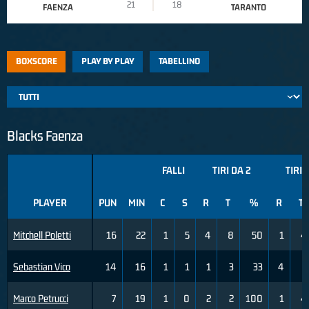
21
18
FAENZA
TARANTO
BOXSCORE
PLAY BY PLAY
TABELLINO
Blacks Faenza
FALLI
TIRI DA 2
TIRI 
PLAYER
PUN
MIN
C
S
R
T
%
R
T
Mitchell Poletti
16
22
1
5
4
8
50
1
4
Sebastian Vico
14
16
1
1
1
3
33
4
7
Marco Petrucci
7
19
1
0
2
2
100
1
4