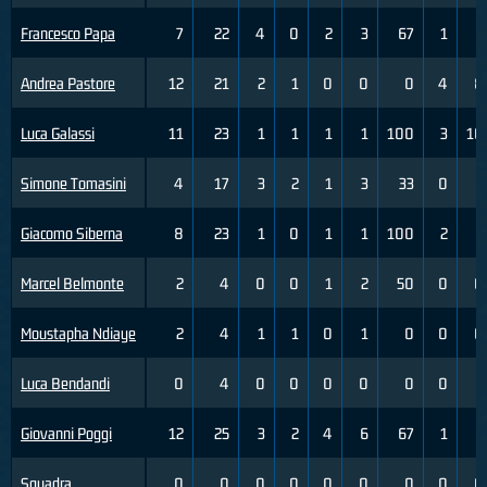
Francesco Papa
7
22
4
0
2
3
67
1
2
Andrea Pastore
12
21
2
1
0
0
0
4
8
Luca Galassi
11
23
1
1
1
1
100
3
10
Simone Tomasini
4
17
3
2
1
3
33
0
3
Giacomo Siberna
8
23
1
0
1
1
100
2
5
Marcel Belmonte
2
4
0
0
1
2
50
0
0
Moustapha Ndiaye
2
4
1
1
0
1
0
0
0
Luca Bendandi
0
4
0
0
0
0
0
0
1
Giovanni Poggi
12
25
3
2
4
6
67
1
1
Squadra
0
0
0
0
0
0
0
0
0