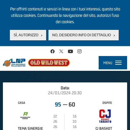
Per offrirti contenuti e servizi in linea con i tuoi interessi, questo sito
utilizza cookies. Continuando la navigazione del sito, autorizzi l’uso
dei cookies.
SÌ, AUTORIZZO
NO, DESIDERO INFO DI DETTAGLIO
Salta al contenuto principale
MENU
Toggle
navigati
Data:
24/01/2024 20:30
CASA
OSPITE
95
—
60
22
16
26
10
26
16
TEMA SINERGIE
CJ BASKET