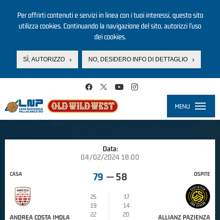
Per offrirti contenuti e servizi in linea con i tuoi interessi, questo sito
utilizza cookies. Continuando la navigazione del sito, autorizzi l’uso
dei cookies.
SÌ, AUTORIZZO
NO, DESIDERO INFO DI DETTAGLIO
Salta al contenuto principale
MENU
Toggle
navigati
Data:
04/02/2024 18:00
CASA
OSPITE
79
—
58
25
17
19
14
22
20
ANDREA COSTA IMOLA
ALLIANZ PAZIENZA