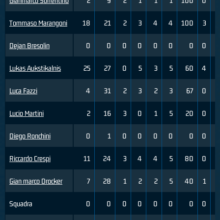
Gianmarco Sorrentino
2
9
2
1
1
1
100
0
Tommaso Marangoni
18
21
2
3
4
4
100
3
Dejan Bresolin
0
0
0
0
0
0
0
0
Lukas Aukstikalnis
25
27
0
5
3
5
60
4
Luca Fazzi
4
31
2
3
2
3
67
0
Lucio Martini
2
16
3
0
1
5
20
0
Diego Ronchini
0
1
0
0
0
0
0
0
Riccardo Crespi
11
24
3
4
4
5
80
0
Gian marco Drocker
7
28
1
2
2
5
40
1
Squadra
0
0
0
0
0
0
0
0