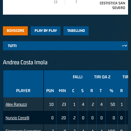
13
7
CESTISTICA SAN
SEVERO
BOXSCORE
PLAY BY PLAY
TABELLINO
Andrea Costa Imola
FALLI
TIRI DA 2
TIRI
PLAYER
PUN
MIN
C
S
R
T
%
R
T
Alex Ranuzzi
10
23
1
4
2
4
50
1
Nunzio Corcelli
0
20
2
0
0
0
0
0