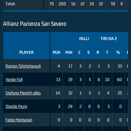
Totali
79
200
16
22
19
32
59
9
2
Allianz Pazienza San Severo
FALLI
TIRI DA 2
PLAYER
PUN
MIN
C
S
R
T
%
R
Roman Tchintcharauli
4
17
3
2
1
3
33
0
Yande Fall
13
19
3
5
6
10
60
0
Stefano Pierotti alles
14
32
1
5
1
4
25
2
Djordje Pazin
3
29
2
0
0
3
0
1
Fabio Montanari
0
0
0
0
0
0
0
0