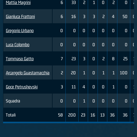
Mattia Magrini
6
33
2
1
0
2
0
2
Gianluca Frattoni
6
16
3
3
2
4
50
0
Gregorio Urbano
0
0
0
0
0
0
0
0
Luca Colombo
0
0
0
0
0
0
0
0
Tommaso Gatto
7
23
3
0
2
8
25
1
Arcangelo Guastamacchia
2
20
1
0
1
1
100
0
Goce Petrushevski
3
11
4
0
0
1
0
1
Squadra
0
0
1
0
0
0
0
0
Totali
58
200
23
16
13
36
36
7