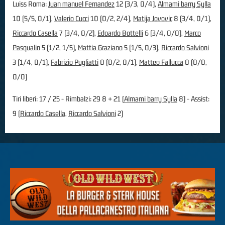
Luiss Roma:
Juan manuel Fernandez
12 (3/3, 0/4),
Almami barry Sylla
10 (5/5, 0/1),
Valerio Cucci
10 (0/2, 2/4),
Matija Jovovic
8 (3/4, 0/1),
Riccardo Casella
7 (3/4, 0/2),
Edoardo Bottelli
6 (3/4, 0/0),
Marco
Pasqualin
5 (1/2, 1/5),
Mattia Graziano
5 (1/5, 0/3),
Riccardo Salvioni
3 (1/4, 0/1),
Fabrizio Pugliatti
0 (0/2, 0/1),
Matteo Fallucca
0 (0/0,
0/0)
Tiri liberi: 17 / 25 - Rimbalzi: 29 8 + 21 (
Almami barry Sylla
8) - Assist:
9 (
Riccardo Casella
,
Riccardo Salvioni
2)