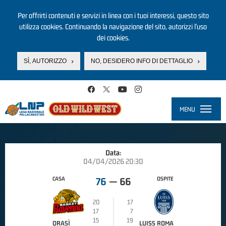
Per offrirti contenuti e servizi in linea con i tuoi interessi, questo sito
utilizza cookies. Continuando la navigazione del sito, autorizzi l’uso
dei cookies.
SÌ, AUTORIZZO
NO, DESIDERO INFO DI DETTAGLIO
Salta al contenuto principale
MENU
Toggle
navigati
Data:
04/04/2026 20:30
CASA
OSPITE
76
—
66
20
17
17
7
15
19
ORASÌ
LUISS ROMA