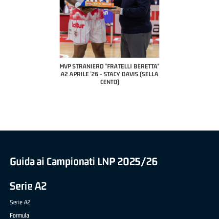
 "FRATELLI BERETTA"
MVP STRANIERO "FRATELLI BERETTA"
MVP "FRATELLI BER
6 - LUCA CESANA (UEB
A2 APRILE '26 - STACY DAVIS (SELLA
DILAS B NAZIONALE 
CO CIVIDALE)
CENTO)
MARCO RESTELLI (T
BRIANZA BA
Guida ai Campionati LNP 2025/26
Serie A2
Serie A2
Formula