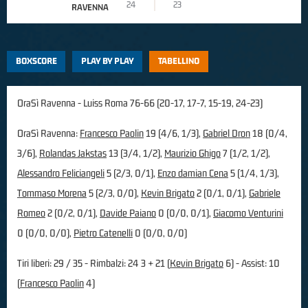
24
23
RAVENNA
BOXSCORE
PLAY BY PLAY
TABELLINO
OraSì Ravenna - Luiss Roma 76-66 (20-17, 17-7, 15-19, 24-23)
OraSì Ravenna:
Francesco Paolin
19 (4/6, 1/3),
Gabriel Dron
18 (0/4,
3/6),
Rolandas Jakstas
13 (3/4, 1/2),
Maurizio Ghigo
7 (1/2, 1/2),
Alessandro Feliciangeli
5 (2/3, 0/1),
Enzo damian Cena
5 (1/4, 1/3),
Tommaso Morena
5 (2/3, 0/0),
Kevin Brigato
2 (0/1, 0/1),
Gabriele
Romeo
2 (0/2, 0/1),
Davide Paiano
0 (0/0, 0/1),
Giacomo Venturini
0 (0/0, 0/0),
Pietro Catenelli
0 (0/0, 0/0)
Tiri liberi: 29 / 35 - Rimbalzi: 24 3 + 21 (
Kevin Brigato
6) - Assist: 10
(
Francesco Paolin
4)