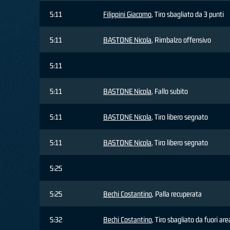
5:11
Filippini Giacomo
, Tiro sbagliato da 3 punti
5:11
BASTONE Nicola
, Rimbalzo offensivo
5:11
5:11
BASTONE Nicola
, Fallo subito
5:11
BASTONE Nicola
, Tiro libero segnato
5:11
BASTONE Nicola
, Tiro libero segnato
5:25
5:25
Bechi Costantino
, Palla recuperata
5:32
Bechi Costantino
, Tiro sbagliato da fuori are