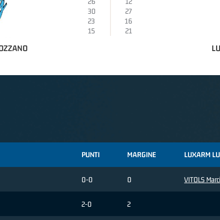
26
12
30
27
23
16
15
21
 OZZANO
L
PUNTI
MARGINE
LUXARM L
0-0
0
VITOLS Marc
2-0
2