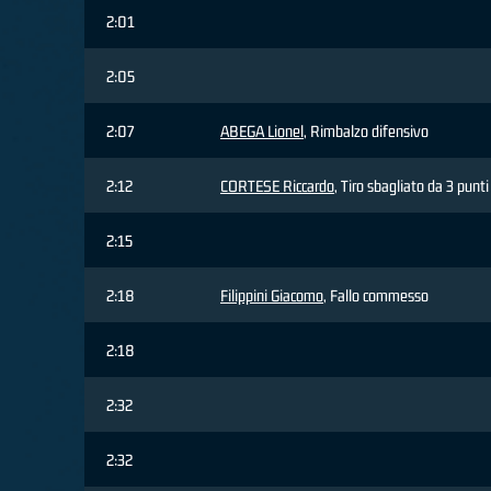
2:01
2:05
2:07
ABEGA Lionel
, Rimbalzo difensivo
2:12
CORTESE Riccardo
, Tiro sbagliato da 3 punti
2:15
2:18
Filippini Giacomo
, Fallo commesso
2:18
2:32
2:32