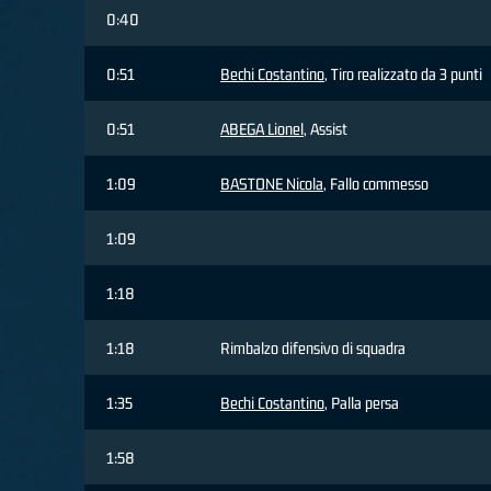
0:40
0:51
Bechi Costantino
, Tiro realizzato da 3 punti
0:51
ABEGA Lionel
, Assist
1:09
BASTONE Nicola
, Fallo commesso
1:09
1:18
1:18
Rimbalzo difensivo di squadra
1:35
Bechi Costantino
, Palla persa
1:58