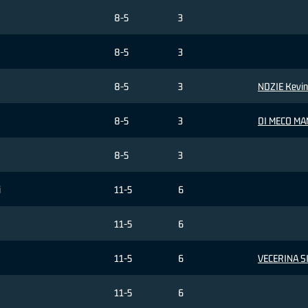
8-5
3
8-5
3
8-5
3
NDZIE Kevin
8-5
3
DI MECO MA
8-5
3
i
11-5
6
11-5
6
11-5
6
VECERINA S
11-5
6