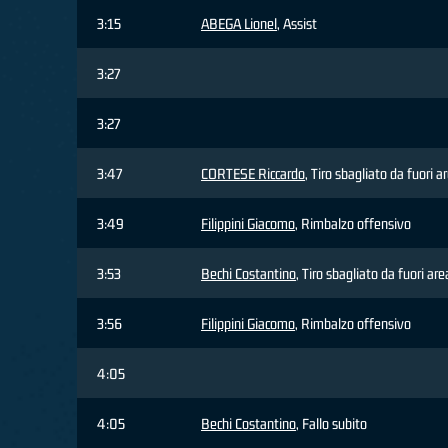
3:15
ABEGA Lionel
, Assist
3:27
3:27
3:47
CORTESE Riccardo
, Tiro sbagliato da fuori a
3:49
Filippini Giacomo
, Rimbalzo offensivo
3:53
Bechi Costantino
, Tiro sbagliato da fuori are
3:56
Filippini Giacomo
, Rimbalzo offensivo
4:05
4:05
Bechi Costantino
, Fallo subito