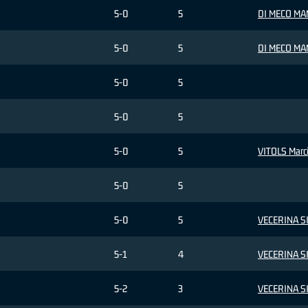
5-0
5
DI MECO MA
5-0
5
DI MECO MA
5-0
5
5-0
5
5-0
5
VITOLS Marc
5-0
5
5-0
5
VECERINA S
5-1
4
VECERINA S
5-2
3
VECERINA S