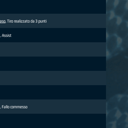
aso
, Tiro realizzato da 3 punti
, Assist
, Fallo commesso