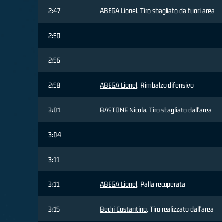
2:47
ABEGA Lionel
, Tiro sbagliato da fuori area
2:50
2:56
2:58
ABEGA Lionel
, Rimbalzo difensivo
3:01
BASTONE Nicola
, Tiro sbagliato dall'area
3:04
3:11
3:11
ABEGA Lionel
, Palla recuperata
3:15
Bechi Costantino
, Tiro realizzato dall'area