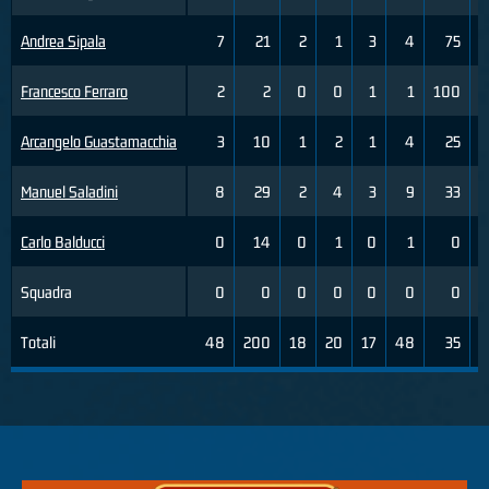
Andrea Sipala
7
21
2
1
3
4
75
0
Francesco Ferraro
2
2
0
0
1
1
100
0
Arcangelo Guastamacchia
3
10
1
2
1
4
25
0
Manuel Saladini
8
29
2
4
3
9
33
0
Carlo Balducci
0
14
0
1
0
1
0
0
Squadra
0
0
0
0
0
0
0
0
Totali
48
200
18
20
17
48
35
2