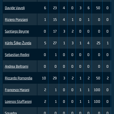
Davide Vavoli
6
23
4
0
3
6
50
0
Riziero Ponziani
1
15
4
1
0
1
0
0
Santiago Beyrne
0
17
3
2
0
0
0
0
Kārlis Šilke-Žunda
5
27
1
3
1
4
25
1
Sebastian Redini
0
1
0
0
0
0
0
0
Andrea Beltrami
0
0
0
0
0
0
0
0
Riccardo Romondia
10
29
3
2
1
2
50
2
Francesco Marani
2
1
0
0
1
1
100
0
Lorenzo Staffaroni
2
1
0
0
1
1
100
0
Squadra
0
0
0
0
0
0
0
0