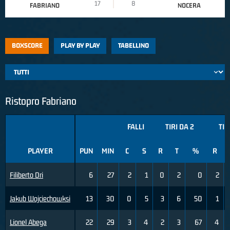
17
8
FABRIANO
NOCERA
BOXSCORE
PLAY BY PLAY
TABELLINO
Ristopro Fabriano
FALLI
TIRI DA 2
TIR
PLAYER
PUN
MIN
C
S
R
T
%
R
Filiberto Dri
6
27
2
1
0
2
0
2
Jakub Wojciechowksi
13
30
0
5
3
6
50
1
Lionel Abega
22
29
3
4
2
3
67
4