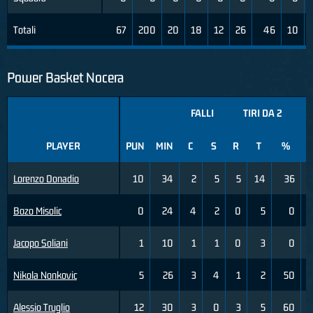
Totali
67
200
20
18
12
26
46
10
Power Basket Nocera
FALLI
TIRI DA 2
PLAYER
PUN
MIN
C
S
R
T
%
R
Lorenzo Donadio
10
34
2
5
5
14
36
0
Bozo Misolic
0
24
4
2
0
5
0
0
Jacopo Soliani
1
10
1
1
0
3
0
0
Nikola Nonkovic
5
26
3
4
1
2
50
0
Alessio Truglio
12
30
3
0
3
5
60
2