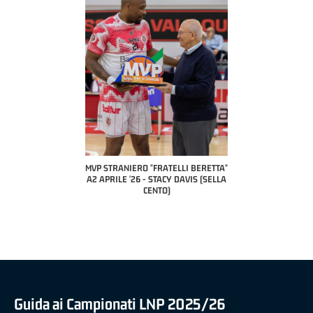
COACH OF THE MONTH
A2 APRILE '26 
PILLASTRINI (UE
CIVIDAL
O "FRATELLI BERETTA"
MVP "FRATELLI BERETTA" SAMUEL
 - STACY DAVIS (SELLA
DILAS B NAZIONALE APRILE '26 -
CENTO)
MARCO RESTELLI (TAV TREVIGLIO
BRIANZA BASKET)
Guida ai Campionati LNP 2025/26