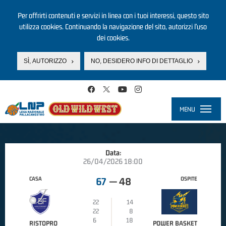
Per offrirti contenuti e servizi in linea con i tuoi interessi, questo sito
utilizza cookies. Continuando la navigazione del sito, autorizzi l’uso
dei cookies.
SÌ, AUTORIZZO
NO, DESIDERO INFO DI DETTAGLIO
Salta al contenuto principale
MENU
Toggle
navigati
Data:
26/04/2026 18:00
CASA
OSPITE
67
—
48
22
14
22
8
6
18
RISTOPRO
POWER BASKET