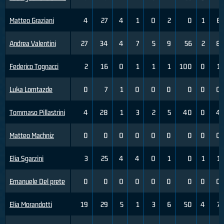
Matteo Graziani
4
27
4
1
0
2
0
1
6
Andrea Valentini
27
34
4
7
5
9
56
2
8
Federico Tognacci
2
16
0
1
1
1
100
0
1
Luka Lomtazde
0
7
1
0
0
0
0
0
0
Tommaso Pillastrini
4
28
1
3
2
5
40
0
4
Matteo Machniz
0
0
0
0
0
0
0
0
0
Elia Sgarzini
3
25
4
4
0
1
0
1
1
Emanuele Del prete
0
0
0
0
0
0
0
0
0
Elia Morandotti
19
29
5
1
3
6
50
4
7