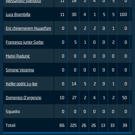
Alessandro Sperduto
11
18
2
4
0
5
0
Luca Brambilla
11
30
4
1
5
5
100
Eric chinemerem Nwaofom
0
9
2
2
0
1
0
Francesco junior Sorbo
0
5
1
0
0
2
0
Matej Radunic
0
0
0
0
0
0
0
Simone Vecerina
0
0
0
0
0
0
0
Keller cedric Ly-lee
0
14
5
2
0
1
0
Domenico D'argenzio
10
27
2
4
1
2
50
Squadra
0
0
0
0
0
0
0
Totali
86
225
26
26
13
33
39
1