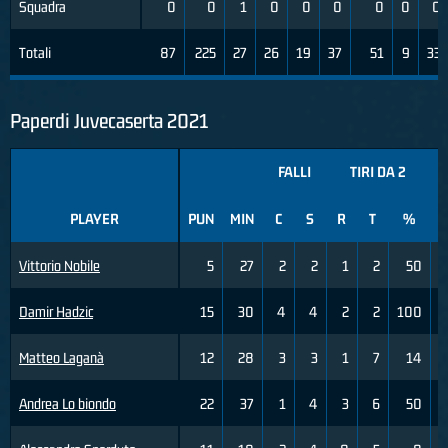
Squadra
0
0
1
0
0
0
0
0
0
Totali
87
225
27
26
19
37
51
9
33
Paperdi Juvecaserta 2021
FALLI
TIRI DA 2
PLAYER
PUN
MIN
C
S
R
T
%
Vittorio Nobile
5
27
2
2
1
2
50
Damir Hadzic
15
30
4
4
2
2
100
Matteo Laganà
12
28
3
3
1
7
14
Andrea Lo biondo
22
37
1
4
3
6
50