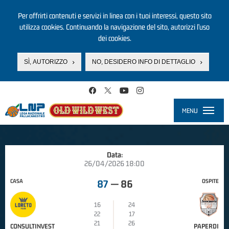
Per offrirti contenuti e servizi in linea con i tuoi interessi, questo sito
utilizza cookies. Continuando la navigazione del sito, autorizzi l’uso
dei cookies.
SÌ, AUTORIZZO
NO, DESIDERO INFO DI DETTAGLIO
Salta al contenuto principale
MENU
Toggle
navigati
Data:
26/04/2026 18:00
CASA
OSPITE
87
—
86
16
24
22
17
21
26
CONSULTINVEST
PAPERDI