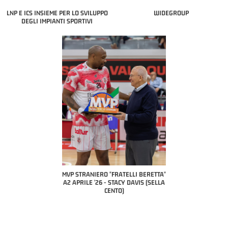
LNP E ICS INSIEME PER LO SVILUPPO
WIDEGROUP
DEGLI IMPIANTI SPORTIVI
COACH OF THE MONTH
A2 APRILE '26 
PILLASTRINI (UE
CIVIDAL
O "FRATELLI BERETTA"
MVP "FRATELLI BERETTA" SAMUEL
 - STACY DAVIS (SELLA
DILAS B NAZIONALE APRILE '26 -
CENTO)
MARCO RESTELLI (TAV TREVIGLIO
BRIANZA BASKET)