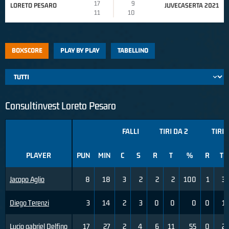
17
9
LORETO PESARO
JUVECASERTA 2021
11
10
BOXSCORE
PLAY BY PLAY
TABELLINO
Consultinvest Loreto Pesaro
FALLI
TIRI DA 2
TIRI 
PLAYER
PUN
MIN
C
S
R
T
%
R
T
Jacopo Aglio
8
18
3
2
2
2
100
1
3
Diego Terenzi
3
14
2
3
0
0
0
0
1
Lucio gabriel Delfino
17
27
2
4
6
11
55
0
2