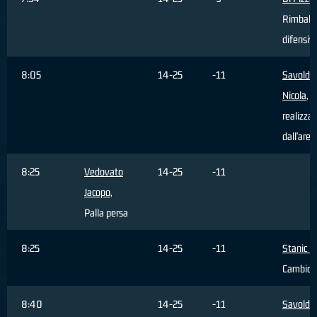
Rimbalz
difensiv
8:05
14-25
-11
Savoldel
Nicola
, T
realizza
dall'area
8:25
Vedovato
14-25
-11
Jacopo
,
Palla persa
8:25
14-25
-11
Stanic N
Cambio
8:40
14-25
-11
Savoldel