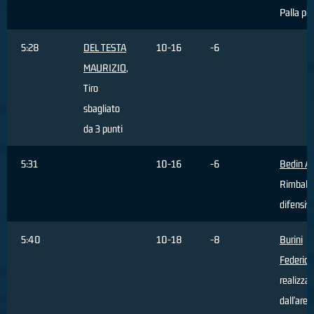
Palla pe
5:28
DEL TESTA
10-16
-6
MAURIZIO
,
Tiro
sbagliato
da 3 punti
5:31
10-16
-6
Bedin Al
Rimbalz
difensiv
5:40
10-18
-8
Burini
Federico
realizza
dall'area