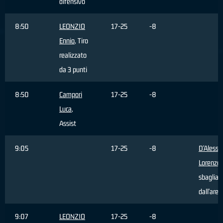
difensivo
8:50
LEONZIO
17-25
-8
Ennio
, Tiro
realizzato
da 3 punti
8:50
Campori
17-25
-8
Luca
,
Assist
9:05
17-25
-8
D'Alessa
Lorenzo
,
sbagliat
dall'area
9:07
LEONZIO
17-25
-8