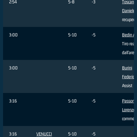
2:54
5-8
-3
Toscano
Daniele
,
recupera
3:00
5-10
-5
Bedin Al
Tiro real
dall'area
3:00
5-10
-5
Burini
Federico
Assist
3:16
5-10
-5
Passoni
Lorenzo
,
commes
3:16
VENUCCI
5-10
-5