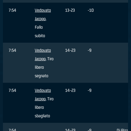
7:54
Vedovato
13-23
-10
Jacopo
,
Fallo
subito
7:54
Vedovato
14-23
-9
Jacopo
, Tiro
libero
segnato
7:54
Vedovato
14-23
-9
Jacopo
, Tiro
libero
sbagliato
7:54
14-23
-9
Di Pizzo