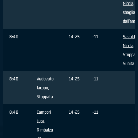
Nicola
, T
sbagliat
dall'area
8:40
14-25
-11
Savoldel
Nicola
,
Stoppat
Subita
8:40
Vedovato
14-25
-11
Jacopo
,
Stoppata
8:48
Campori
14-25
-11
Luca
,
Rimbalzo