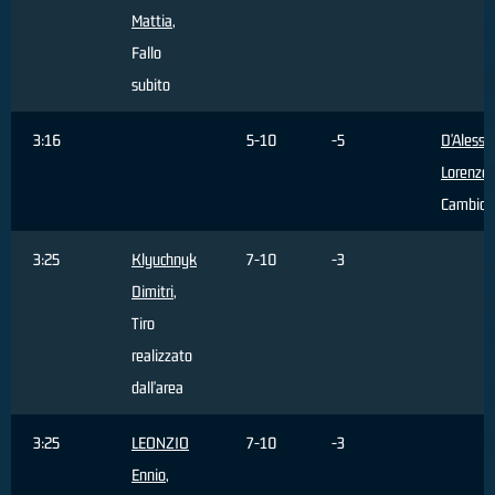
Mattia
,
Fallo
subito
3:16
5-10
-5
D'Alessa
Lorenzo
,
Cambio
3:25
Klyuchnyk
7-10
-3
Dimitri
,
Tiro
realizzato
dall'area
3:25
LEONZIO
7-10
-3
Ennio
,