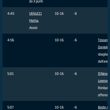
da 3 punti
4:45
VENUCCI
10-16
-6
Mattia
,
Assist
4:56
10-16
-6
Toscano
Daniele
,
sbagliat
dall'area
5:01
10-16
-6
D'Alessa
Lorenzo
,
Rimbalz
offensiv
5:07
10-16
-6
Bedin Al