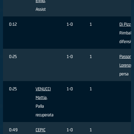
Ennio
,
Assist
0:12
1-0
1
Di Pizzo
Rimbalz
difensiv
0:25
1-0
1
Passoni
Lorenzo
,
persa
0:25
VENUCCI
1-0
1
Mattia
,
Palla
recuperata
0:49
CEPIC
1-0
1