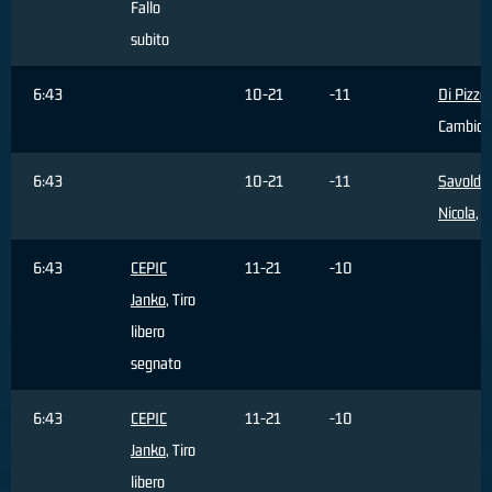
Fallo
subito
6:43
10-21
-11
Di Pizzo
Cambio
6:43
10-21
-11
Savoldel
Nicola
, 
6:43
CEPIC
11-21
-10
Janko
, Tiro
libero
segnato
6:43
CEPIC
11-21
-10
Janko
, Tiro
libero