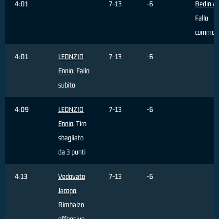
4:01
7-13
-6
Bedin Al
Fallo
commes
4:01
LEONZIO
7-13
-6
Ennio
, Fallo
subito
4:09
LEONZIO
7-13
-6
Ennio
, Tiro
sbagliato
da 3 punti
4:13
Vedovato
7-13
-6
Jacopo
,
Rimbalzo
offensivo