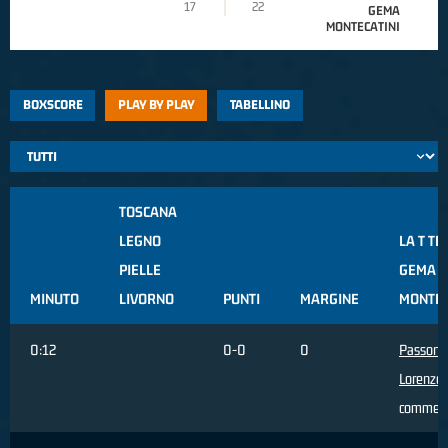
17
22
GEMA
MONTECATINI
BOXSCORE
PLAY BY PLAY
TABELLINO
TOSCANA
LEGNO
LA T TE
PIELLE
GEMA
MINUTO
LIVORNO
PUNTI
MARGINE
MONTEC
0:12
0-0
0
Passoni
Lorenzo
,
commes