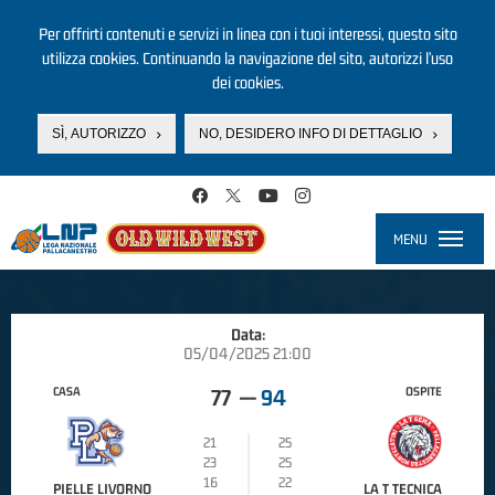
Per offrirti contenuti e servizi in linea con i tuoi interessi, questo sito
utilizza cookies. Continuando la navigazione del sito, autorizzi l’uso
dei cookies.
SÌ, AUTORIZZO
NO, DESIDERO INFO DI DETTAGLIO
Salta al contenuto principale
MENU
Toggle
navigati
Data:
05/04/2025 21:00
CASA
OSPITE
77
—
94
21
25
23
25
16
22
PIELLE LIVORNO
LA T TECNICA