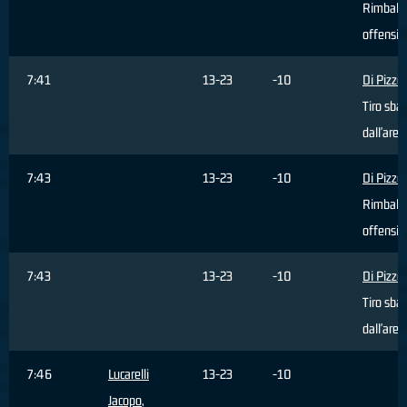
Rimbalz
offensiv
7:41
13-23
-10
Di Pizzo
Tiro sbag
dall'area
7:43
13-23
-10
Di Pizzo
Rimbalz
offensiv
7:43
13-23
-10
Di Pizzo
Tiro sbag
dall'area
7:46
Lucarelli
13-23
-10
Jacopo
,