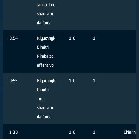
Janko
, Tiro
sbagliato
dall'area
0:54
Klyuchnyk
1-0
1
Dimitri
,
Rimbalzo
offensivo
0:55
Klyuchnyk
1-0
1
Dimitri
,
Tiro
sbagliato
dall'area
1:00
1-0
1
Chiarini