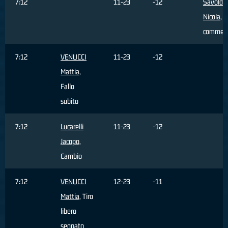
7:12
11-23
-12
Savoldel
Nicola
, F
commes
7:12
VENUCCI
11-23
-12
Mattia
,
Fallo
subito
7:12
Lucarelli
11-23
-12
Jacopo
,
Cambio
7:12
VENUCCI
12-23
-11
Mattia
, Tiro
libero
segnato