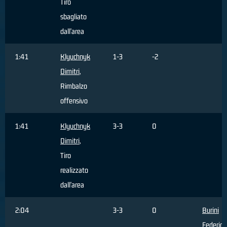
Tiro
sbagliato
dall'area
1:41
Klyuchnyk
1-3
-2
Dimitri
,
Rimbalzo
offensivo
1:41
Klyuchnyk
3-3
0
Dimitri
,
Tiro
realizzato
dall'area
2:04
3-3
0
Burini
Federico