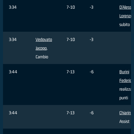
3:34
7-10
-3
D'Alessa
Lorenzo
,
subito
3:34
Vedovato
7-10
-3
Jacopo
,
Cambio
3:44
7-13
-6
Burini
Federico
realizza
punti
3:44
7-13
-6
Chiarini
Assist