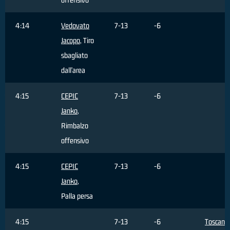
4:14
Vedovato
7-13
-6
Jacopo
, Tiro
sbagliato
dall'area
4:15
CEPIC
7-13
-6
Janko
,
Rimbalzo
offensivo
4:15
CEPIC
7-13
-6
Janko
,
Palla persa
4:15
7-13
-6
Toscano