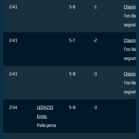
2:41
5-6
-1
Chiarini
Tiro libe
segnato
2:41
5-7
-2
Chiarini
Tiro libe
segnato
2:41
5-8
-3
Chiarini
Tiro libe
segnato
2:54
LEONZIO
5-8
-3
Ennio
,
Palla persa