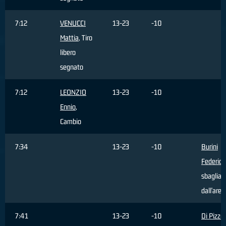
7:12
VENUCCI
13-23
-10
Mattia
, Tiro
libero
segnato
7:12
LEONZIO
13-23
-10
Ennio
,
Cambio
7:34
13-23
-10
Burini
Federico
sbagliat
dall'area
7:41
13-23
-10
Di Pizzo