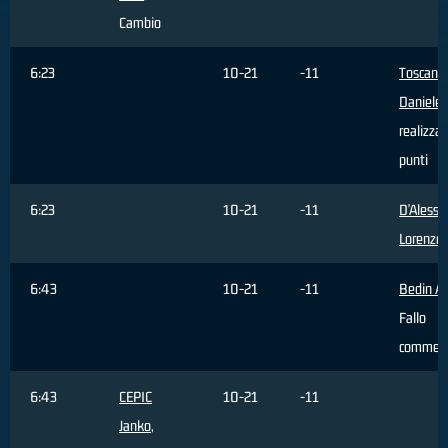
Cambio
6:23
10-21
-11
Toscano
Daniele
,
realizza
punti
6:23
10-21
-11
D'Alessa
Lorenzo
,
6:43
10-21
-11
Bedin Al
Fallo
commes
6:43
CEPIC
10-21
-11
Janko
,