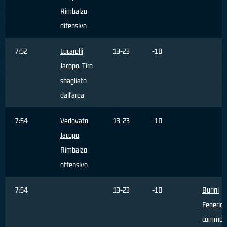
Rimbalzo
difensivo
7:52
Lucarelli
13-23
-10
Jacopo
, Tiro
sbagliato
dall'area
7:54
Vedovato
13-23
-10
Jacopo
,
Rimbalzo
offensivo
7:54
13-23
-10
Burini
Federico
commes