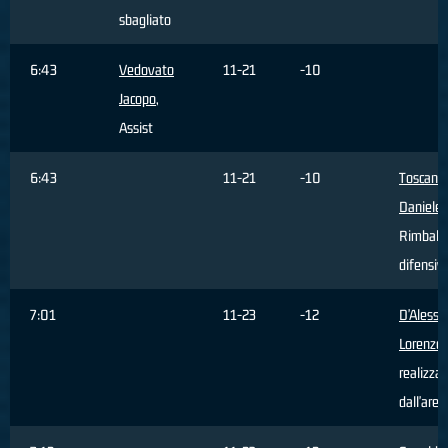
sbagliato
6:43
Vedovato
11-21
-10
Jacopo
,
Assist
6:43
11-21
-10
Toscano
Daniele
,
Rimbalz
difensiv
7:01
11-23
-12
D'Alessa
Lorenzo
,
realizza
dall'area