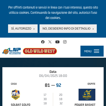
Per offrirti contenuti e servizi in linea con i tuoi interessi, questo sito
utilizza cookies. Continuando la navigazione del sito, autorizzi l’uso
dei cookies.
SÌ, AUTORIZZO
NO, DESIDERO INFO DI DETTAGLIO
Salta al contenuto principale
MENU
Toggle
navigati
Data:
06/04/2025 18:00
CASA
OSPITE
81
—
92
17
20
30
18
18
32
SOLBAT GOLFO
POWER BASKET