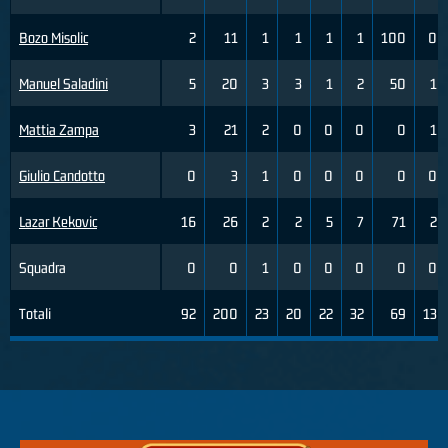
Bozo Misolic
2
11
1
1
1
1
100
0
Manuel Saladini
5
20
3
3
1
2
50
1
Mattia Zampa
3
21
2
0
0
0
0
1
Giulio Candotto
0
3
1
0
0
0
0
0
Lazar Kekovic
16
26
2
2
5
7
71
2
Squadra
0
0
1
0
0
0
0
0
Totali
92
200
23
20
22
32
69
13