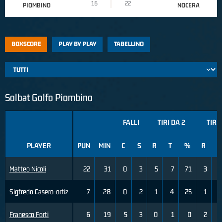
16
22
PIOMBINO
NOCERA
BOXSCORE
PLAY BY PLAY
TABELLINO
Solbat Golfo Piombino
FALLI
TIRI DA 2
TIRI 
PLAYER
PUN
MIN
C
S
R
T
%
R
T
Matteo Nicoli
22
31
0
3
5
7
71
3
Sigfredo Casero-ortiz
7
28
0
2
1
4
25
1
Franesco Forti
6
19
5
3
0
1
0
2