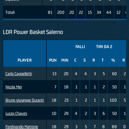
Totali
81
200
20
22
15
34
44
12
4
LDR Power Basket Salerno
FALLI
TIRI DA 2
T
PLAYER
PUN
MIN
C
S
R
T
%
R
Carlo Cappelletti
13
20
4
4
3
5
60
2
Nicola Mei
7
18
1
1
1
2
50
1
Bruno giuseppe Duranti
18
23
1
2
1
1
100
5
Lucas Chaves
10
29
4
2
3
6
50
1
Ferdinando Matrone
18
29
3
5
7
8
88
0