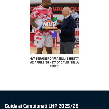
COACH OF THE MONTH
A2 APRILE '26 
PILLASTRINI (UE
CIVIDAL
O "FRATELLI BERETTA"
MVP "FRATELLI BERETTA" SAMUEL
 - STACY DAVIS (SELLA
DILAS B NAZIONALE APRILE '26 -
CENTO)
MARCO RESTELLI (TAV TREVIGLIO
BRIANZA BASKET)
Guida ai Campionati LNP 2025/26