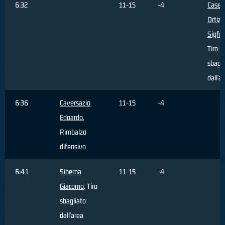
6:32
11-15
-4
Caser
Ortiz
Sigfr
Tiro
sbagli
dall'a
6:36
Caversazio
11-15
-4
Edoardo
,
Rimbalzo
difensivo
6:41
Siberna
11-15
-4
Giacomo
, Tiro
sbagliato
dall'area