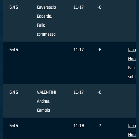
6:46
Caversazio
11-17
-6
Edoardo
,
Fallo
commesso
6:46
11-17
-6
Ianua
Nicolò
Fallo
subito
6:46
VALENTINI
11-17
-6
Andrea
,
Cambio
6:46
11-18
-7
Ianua
Nicolò