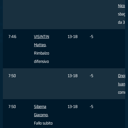
Nicolò
sbagli
da 3 p
7:46
VISINTIN
13-18
-5
Matteo
,
Rimbalzo
difensivo
7:50
13-18
-5
Onoja
Ivan
, 
comm
7:50
Siberna
13-18
-5
Giacomo
,
Fallo subito