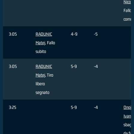
Nicolò
Fallo
comm
3:05
RADUNIC
4-9
-5
Matej
, Fallo
subito
3:05
RADUNIC
5-9
-4
Matej
, Tiro
libero
segnato
3:25
5-9
-4
Onoja
Ivan
, 
sbagli
da fuo