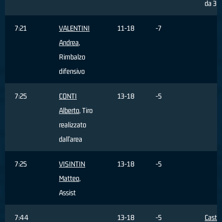
da 3 p
7:21
VALENTINI
11-18
-7
Andrea
,
Rimbalzo
difensivo
7:25
CONTI
13-18
-5
Alberto
, Tiro
realizzato
dall'area
7:25
VISINTIN
13-18
-5
Matteo
,
Assist
7:44
13-18
-5
Castel