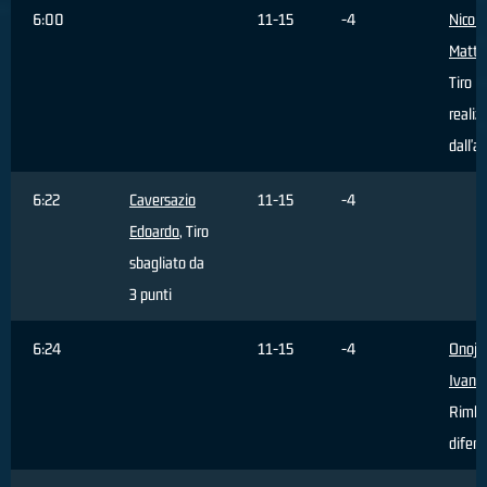
6:00
11-15
-4
Nicoli
Matte
Tiro
realiz
dall'a
6:22
Caversazio
11-15
-4
Edoardo
, Tiro
sbagliato da
3 punti
6:24
11-15
-4
Onoja
Ivan
,
Rimba
difens