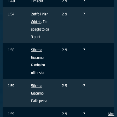
1:40
Timeout
2-9
-7
1:54
Zoffoli Pier
2-9
-7
Adriele
, Tiro
sbagliato da
3 punti
1:58
Siberna
2-9
-7
Giacomo
,
Rimbalzo
offensivo
1:59
Siberna
2-9
-7
Giacomo
,
Palla persa
1:59
2-9
-7
Nicoli