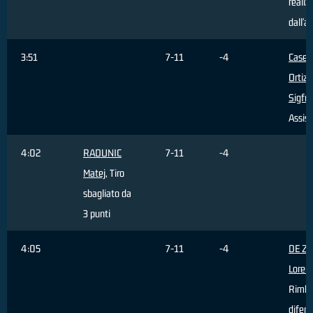
realiz
dall'a
3:51
7-11
-4
Caser
Ortiz
Sigfr
Assist
4:02
RADUNIC
7-11
-4
Matej
, Tiro
sbagliato da
3 punti
4:05
7-11
-4
DE Z
Loren
Rimba
difens