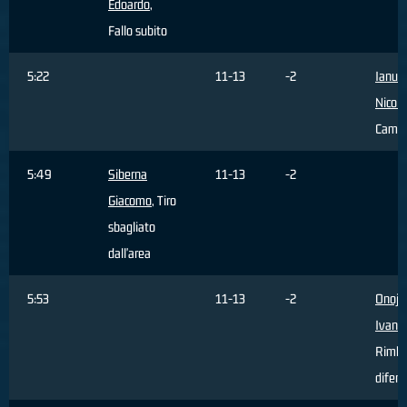
Edoardo
,
Fallo subito
5:22
11-13
-2
Ianua
Nicolò
Cambi
5:49
Siberna
11-13
-2
Giacomo
, Tiro
sbagliato
dall'area
5:53
11-13
-2
Onoja
Ivan
,
Rimba
difens