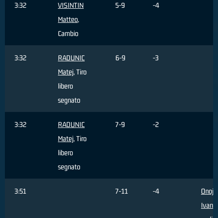
3:32
VISINTIN
5-9
-4
Matteo
,
Cambio
3:32
RADUNIC
6-9
-3
Matej
, Tiro
libero
segnato
3:32
RADUNIC
7-9
-2
Matej
, Tiro
libero
segnato
3:51
7-11
-4
Onoja
Ivan
, 