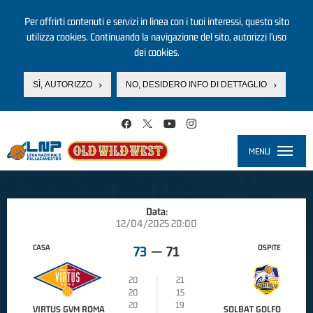
Per offrirti contenuti e servizi in linea con i tuoi interessi, questo sito
utilizza cookies. Continuando la navigazione del sito, autorizzi l’uso
dei cookies.
SÌ, AUTORIZZO
NO, DESIDERO INFO DI DETTAGLIO
Salta al contenuto principale
MENU
Toggle
navigati
Data:
12/04/2025 20:00
CASA
OSPITE
73
—
71
20
21
20
15
20
19
VIRTUS GVM ROMA
SOLBAT GOLFO