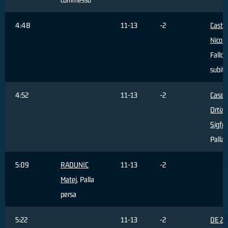
4:48
11-13
-2
Castel
Nicolò
Fallo
subito
4:52
11-13
-2
Caser
Ortiz
Sigfr
Palla 
5:09
RADUNIC
11-13
-2
Matej
, Palla
persa
5:22
11-13
-2
DE Z