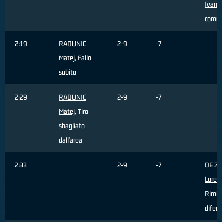
Ivan
, 
comm
2:19
RADUNIC
2-9
-7
Matej
, Fallo
subito
2:29
RADUNIC
2-9
-7
Matej
, Tiro
sbagliato
dall'area
2:33
2-9
-7
DE Z
Loren
Rimba
difens