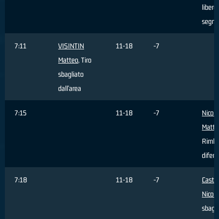
libero
segna
7:11
VISINTIN
11-18
-7
Matteo
, Tiro
sbagliato
dall'area
7:15
11-18
-7
Nicoli
Matte
Rimba
difens
7:18
11-18
-7
Castel
Nicolò
sbagli