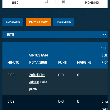
13
16
1960
PIOMBINO
BOXSCORE
PLAY BY PLAY
TABELLINO
SOLB
VIRTUS GVM
GOLF
MINUTO
ROMA 1960
PUNTI
MARGINE
PIOM
0:09
Zoffoli Pier
0-0
0
Adriele
, Palla
persa
0:09
0-0
0
Onoja
Ivan
, 