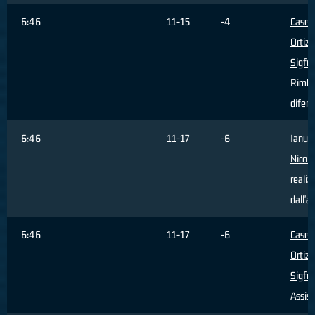
6:46
11-15
-4
Caser
Ortiz
Sigfr
Rimba
difens
6:46
11-17
-6
Ianua
Nicolò
realiz
dall'a
6:46
11-17
-6
Caser
Ortiz
Sigfr
Assist