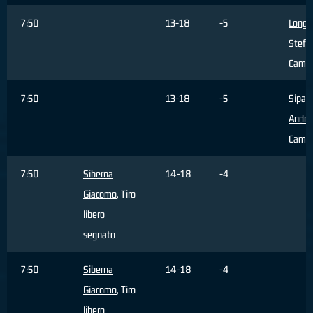
7:50
13-18
-5
Longo
Stefa
Cambi
7:50
13-18
-5
Sipala
Andre
Cambi
7:50
Siberna
14-18
-4
Giacomo
, Tiro
libero
segnato
7:50
Siberna
14-18
-4
Giacomo
, Tiro
libero