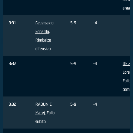
area
3:31
Caversazio
5-9
-4
Edoardo
,
Rimbalzo
difensivo
3:32
5-9
-4
DE Z
Loren
Fallo
comm
3:32
RADUNIC
5-9
-4
Matej
, Fallo
subito