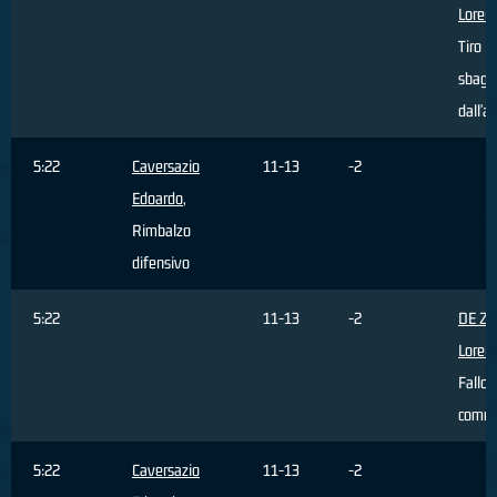
Loren
Tiro
sbagli
dall'a
5:22
Caversazio
11-13
-2
Edoardo
,
Rimbalzo
difensivo
5:22
11-13
-2
DE Z
Loren
Fallo
comm
5:22
Caversazio
11-13
-2