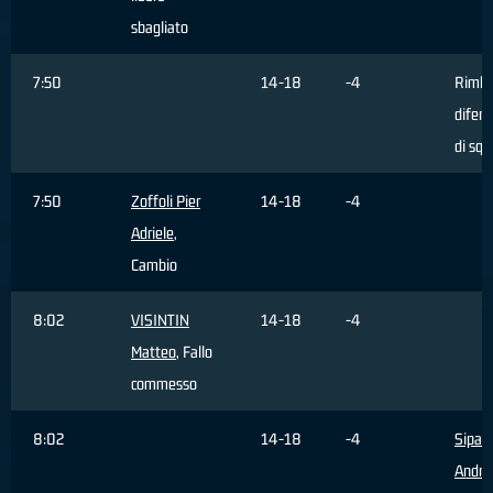
sbagliato
7:50
14-18
-4
Rimba
difens
di squ
7:50
Zoffoli Pier
14-18
-4
Adriele
,
Cambio
8:02
VISINTIN
14-18
-4
Matteo
, Fallo
commesso
8:02
14-18
-4
Sipala
Andre