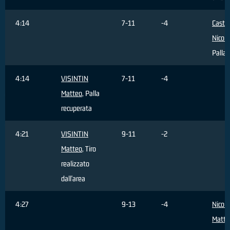
4:14
7-11
-4
Castel
Nicolò
Palla 
4:14
VISINTIN
7-11
-4
Matteo
, Palla
recuperata
4:21
VISINTIN
9-11
-2
Matteo
, Tiro
realizzato
dall'area
4:27
9-13
-4
Nicoli
Matte