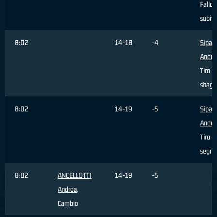
Fallo
subito
8:02
14-18
-4
Sipala
Andre
Tiro li
sbagli
8:02
14-19
-5
Sipala
Andre
Tiro li
segna
8:02
ANCELLOTTI
14-19
-5
Andrea
,
Cambio