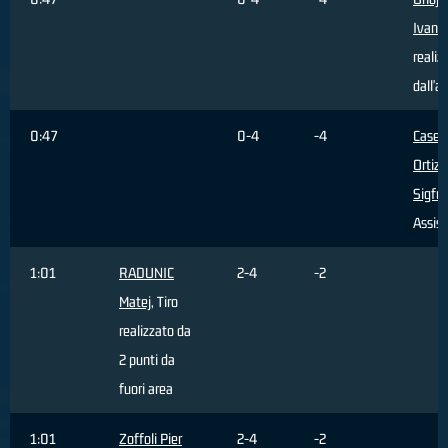
Ivan
, 
realiz
dall'a
0:47
0-4
-4
Caser
Ortiz
Sigfr
Assist
1:01
RADUNIC
2-4
-2
Matej
, Tiro
realizzato da
2 punti da
fuori area
1:01
Zoffoli Pier
2-4
-2