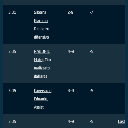
3:01
Siberna
2-9
-7
Giacomo
,
Rimbalzo
difensivo
3:05
RADUNIC
4-9
-5
Matej
, Tiro
realizzato
dall'area
3:05
Caversazio
4-9
-5
Edoardo
,
Assist
3:05
4-9
-5
Castel