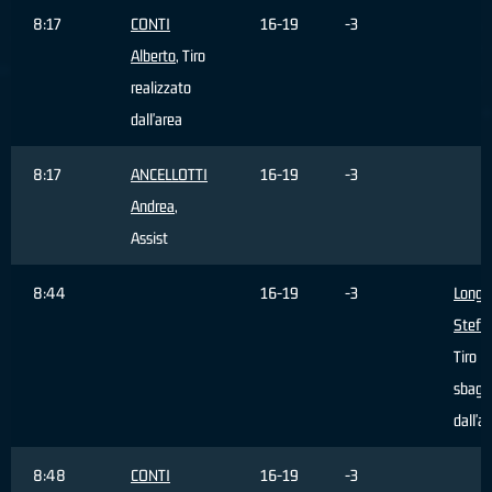
8:17
CONTI
16-19
-3
Alberto
, Tiro
realizzato
dall'area
8:17
ANCELLOTTI
16-19
-3
Andrea
,
Assist
8:44
16-19
-3
Longo
Stefa
Tiro
sbagli
dall'a
8:48
CONTI
16-19
-3