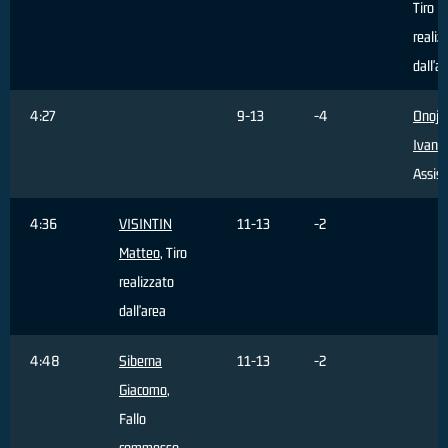
Tiro
realiz
dall'a
4:27
9-13
-4
Onoja
Ivan
,
Assist
4:36
VISINTIN
11-13
-2
Matteo
, Tiro
realizzato
dall'area
4:48
Siberna
11-13
-2
Giacomo
,
Fallo
commesso