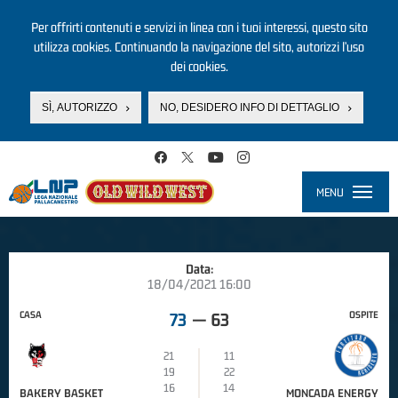
Per offrirti contenuti e servizi in linea con i tuoi interessi, questo sito
utilizza cookies. Continuando la navigazione del sito, autorizzi l’uso
dei cookies.
SÌ, AUTORIZZO
NO, DESIDERO INFO DI DETTAGLIO
Salta al contenuto principale
MENU
Toggle
navigati
Data:
18/04/2021 16:00
CASA
OSPITE
73
—
63
21
11
19
22
16
14
BAKERY BASKET
MONCADA ENERGY