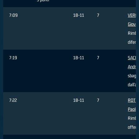
7:09
18-11
7
VERO
Giova
Rimba
difens
7:19
18-11
7
SACC
Andre
sbagli
dall'a
7:22
18-11
7
ROTO
Paolo
,
Rimba
offens