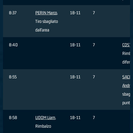
8:37
PERIN Marco
,
18-11
7
Tiro sbagliato
dall'area
8:40
18-11
7
COSTI
Rimba
difens
8:55
18-11
7
SACC
Andre
sbagli
punti
8:58
UDOM Liam
,
18-11
7
Rimbalzo