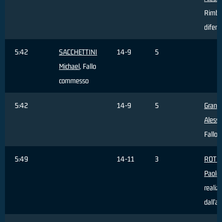
Rimba
difens
5:42
SACCHETTINI
14-9
5
Michael
, Fallo
commesso
5:42
14-9
5
Grand
Aless
Fallo 
5:49
14-11
3
ROTO
Paolo
realiz
dall'a