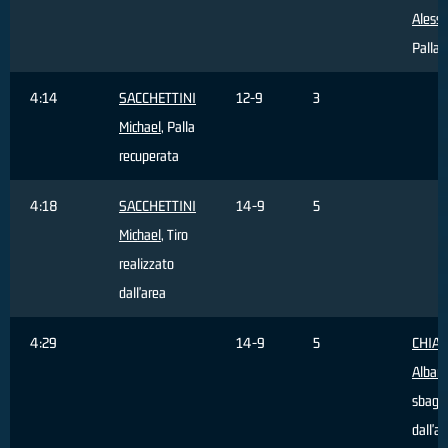
Aless
Palla 
4:14
SACCHETTINI
12-9
3
Michael
, Palla
recuperata
4:18
SACCHETTINI
14-9
5
Michael
, Tiro
realizzato
dall'area
4:29
14-9
5
CHIA
Alban
sbagli
dall'a