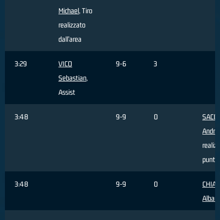
Michael
, Tiro
realizzato
dall'area
3:29
VICO
9-6
3
Sebastian
,
Assist
3:48
9-9
0
SACC
Andre
realiz
punti
3:48
9-9
0
CHIA
Alban