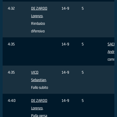
4:32
DE ZARDO
14-9
5
Lorenzo
,
Rimbalzo
difensivo
4:35
14-9
5
SACC
Andre
comm
4:35
VICO
14-9
5
Sebastian
,
Fallo subito
4:40
DE ZARDO
14-9
5
Lorenzo
,
Palla persa