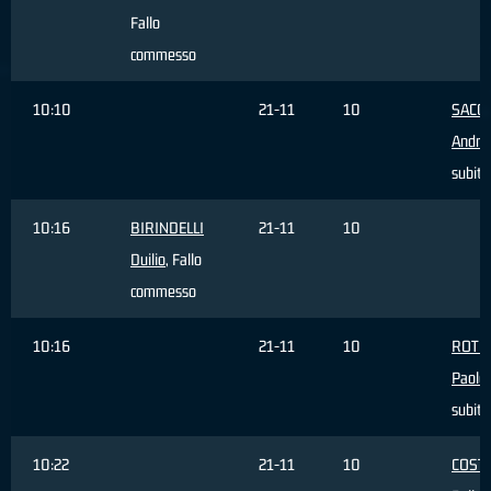
Fallo
commesso
10:10
21-11
10
SACC
Andre
subito
10:16
BIRINDELLI
21-11
10
Duilio
, Fallo
commesso
10:16
21-11
10
ROTO
Paolo
subito
10:22
21-11
10
COSTI