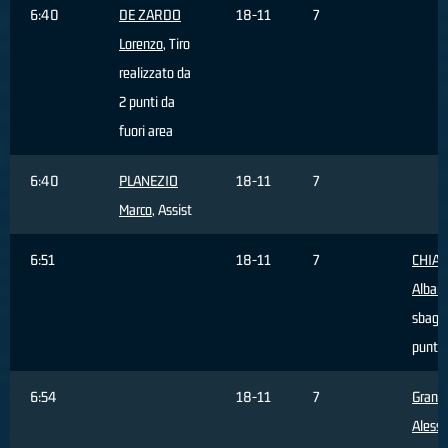
6:40
DE ZARDO
18-11
7
Lorenzo
, Tiro
realizzato da
2 punti da
fuori area
6:40
PLANEZIO
18-11
7
Marco
, Assist
6:51
18-11
7
CHIA
Alban
sbagli
punti
6:54
18-11
7
Grand
Aless