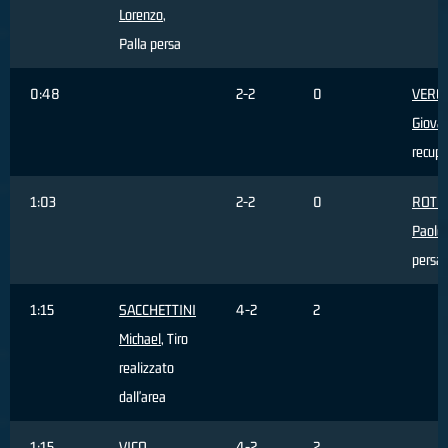
Lorenzo
,
Palla persa
0:48
2-2
0
VERO
Giova
recupe
1:03
2-2
0
ROTO
Paolo
persa
1:15
SACCHETTINI
4-2
2
Michael
, Tiro
realizzato
dall'area
1:15
VICO
4-2
2