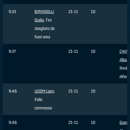
9:33
BIRINDELLI
21-11
10
Duilio
, Tiro
sbagliato da
fuori area
9:37
21-11
10
CHIA
Alban
Rimba
difens
9:46
UDOM Liam
,
21-11
10
Fallo
commesso
9:46
21-11
10
Grand