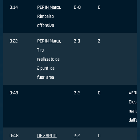
0:14
PERIN Marco
,
0-0
0
Rimbalzo
offensivo
0:22
PERIN Marco
,
2-0
2
Tiro
realizzato da
2 punti da
fuori area
0:43
2-2
0
VERO
Giova
realiz
dall'a
0:48
DE ZARDO
2-2
0