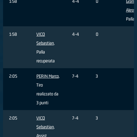
1:58
4-4
0
Grand
Aless
Palla 
1:58
VICO
4-4
0
Sebastian
,
Palla
recuperata
2:05
PERIN Marco
,
7-4
3
Tiro
realizzato da
3 punti
2:05
VICO
7-4
3
Sebastian
,
Assist