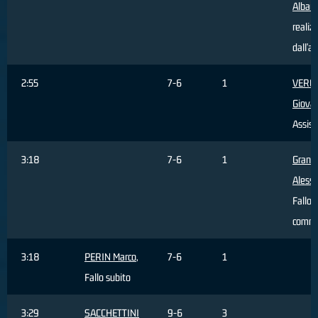
Alban
realiz
dall'a
2:55
7-6
1
VERO
Giova
Assist
3:18
7-6
1
Grand
Aless
Fallo
comm
3:18
PERIN Marco
,
7-6
1
Fallo subito
3:29
SACCHETTINI
9-6
3