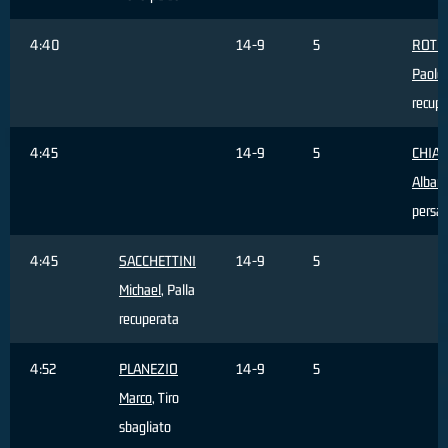
4:40
14-9
5
ROTO
Paolo
recupe
4:45
14-9
5
CHIA
Alban
persa
4:45
SACCHETTINI
14-9
5
Michael
, Palla
recuperata
4:52
PLANEZIO
14-9
5
Marco
, Tiro
sbagliato