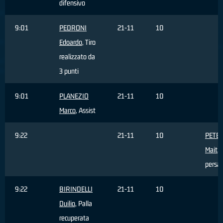
difensivo
9:01
PEDRONI
21-11
10
Edoardo
, Tiro
realizzato da
3 punti
9:01
PLANEZIO
21-11
10
Marco
, Assist
9:22
21-11
10
PETE
Mait
, 
persa
9:22
BIRINDELLI
21-11
10
Duilio
, Palla
recuperata