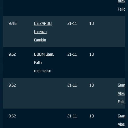
Aless
Fallo 
9:46
DE ZARDO
21-11
10
Lorenzo
,
Cambio
9:52
UDOM Liam
,
21-11
10
Fallo
commesso
9:52
21-11
10
Grand
Aless
Fallo 
9:52
21-11
10
Grand
Aless