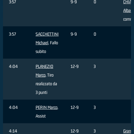
3:57
9-9
0
CHIA
Alban
comm
3:57
SACCHETTINI
9-9
0
Michael
, Fallo
subito
4:04
PLANEZIO
12-9
3
Marco
, Tiro
realizzato da
3 punti
4:04
PERIN Marco
,
12-9
3
Assist
4:14
12-9
3
Grand