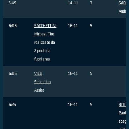
5:49
14-11
3
SACC
Andre
6:06
SACCHETTINI
16-11
5
Michael
, Tiro
realizzato da
2 punti da
fuori area
6:06
VICO
16-11
5
Sebastian
,
Assist
6:25
16-11
5
ROTO
Paolo
sbagli