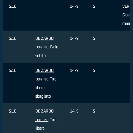
5:10
14-9
5
VERO
Giova
comm
5:10
DE ZARDO
14-9
5
Lorenzo
, Fallo
subito
5:10
DE ZARDO
14-9
5
Lorenzo
, Tiro
libero
sbagliato
5:10
DE ZARDO
14-9
5
Lorenzo
, Tiro
libero