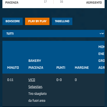
17
16
PIACENZA
AGRIGENTO
BOXSCORE
PLAY BY PLAY
TABELLINO
MONC
ENER
BAKERY
GROU
MINUTO
PIACENZA
PUNTI
MARGINE
AGRI
0:11
VICO
0-0
0
Sebastian
,
Tiro sbagliato
da fuori area