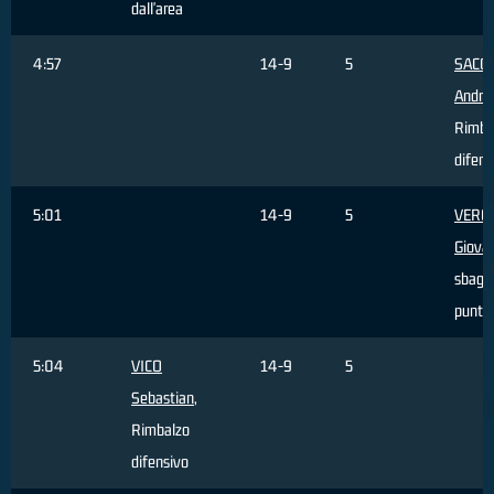
dall'area
4:57
14-9
5
SACC
Andre
Rimba
difens
5:01
14-9
5
VERO
Giova
sbagli
punti
5:04
VICO
14-9
5
Sebastian
,
Rimbalzo
difensivo