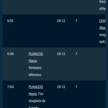
Rimba
offens
6:55
18-11
7
CHIA
Alban
sbagli
dall'a
6:58
PLANEZIO
18-11
7
Marco
,
Rimbalzo
difensivo
7:04
PLANEZIO
18-11
7
Marco
, Tiro
sbagliato da
3 punti