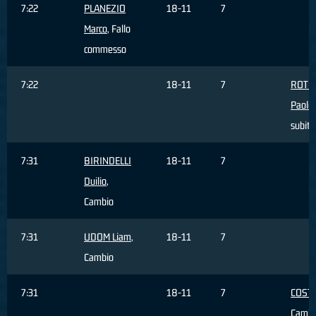
7:22
PLANEZIO
18-11
7
Marco
, Fallo
commesso
7:22
18-11
7
ROTO
Paolo
subito
7:31
BIRINDELLI
18-11
7
Duilio
,
Cambio
7:31
UDOM Liam
,
18-11
7
Cambio
7:31
18-11
7
COSTI
Cambi