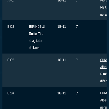
7:41
18-11
7
PETE
Mait
, 
persa
8:02
BIRINDELLI
18-11
7
Duilio
, Tiro
sbagliato
dall'area
8:05
18-11
7
CHIA
Alban
Rimba
difens
8:14
18-11
7
CHIA
Alban
persa