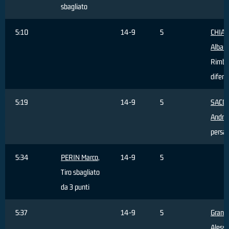
sbagliato
5:10
14-9
5
CHIA
Alban
Rimba
difens
5:19
14-9
5
SACC
Andre
persa
5:34
PERIN Marco
,
14-9
5
Tiro sbagliato
da 3 punti
5:37
14-9
5
Grand
Aless