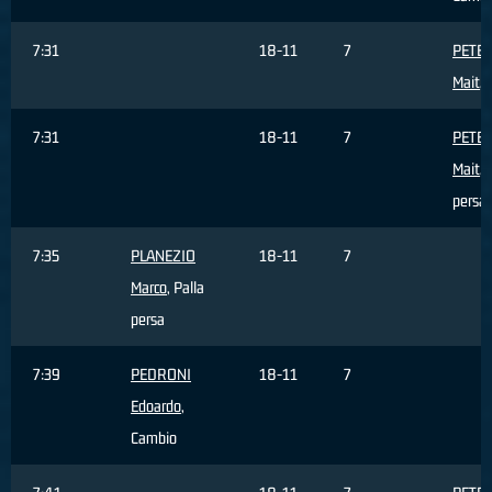
7:31
18-11
7
PETE
Mait
,
7:31
18-11
7
PETE
Mait
, 
persa
7:35
PLANEZIO
18-11
7
Marco
, Palla
persa
7:39
PEDRONI
18-11
7
Edoardo
,
Cambio