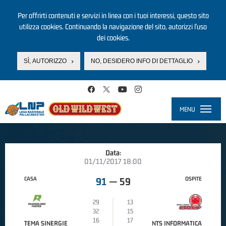
Per offrirti contenuti e servizi in linea con i tuoi interessi, questo sito
utilizza cookies. Continuando la navigazione del sito, autorizzi l’uso
dei cookies.
SÌ, AUTORIZZO
NO, DESIDERO INFO DI DETTAGLIO
Salta al contenuto principale
MENU
Toggle
navigati
Data:
01/11/2017 18:00
CASA
OSPITE
91
—
59
29
13
32
15
16
17
TEMA SINERGIE
NTS INFORMATICA