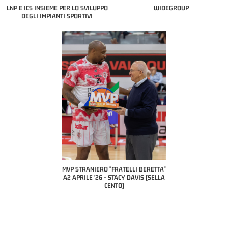
LNP E ICS INSIEME PER LO SVILUPPO
WIDEGROUP
DEGLI IMPIANTI SPORTIVI
COACH OF THE MO
A2 APRILE '2
PILLASTRINI 
CIVID
ERO "FRATELLI BERETTA"
MVP "FRATELLI BERETTA" SAMUEL
'26 - STACY DAVIS (SELLA
DILAS B NAZIONALE APRILE '26 -
CENTO)
MARCO RESTELLI (TAV TREVIGLIO
BRIANZA BASKET)