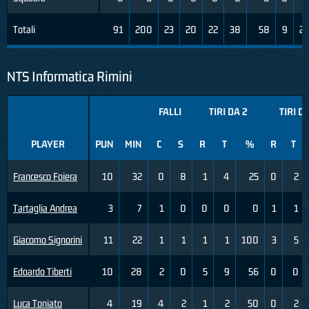
Totali
91
200
23
20
22
38
58
9
2
NTS Informatica Rimini
FALLI
TIRI DA 2
TIRI D
PLAYER
PUN
MIN
C
S
R
T
%
R
T
Francesco Foiera
10
32
0
8
1
4
25
0
2
Tartaglia Andrea
3
7
1
0
0
0
0
1
1
Giacomo Signorini
11
22
1
1
1
1
100
3
5
Edoardo Tiberti
10
28
2
0
5
9
56
0
0
Luca Toniato
4
19
4
2
1
2
50
0
2