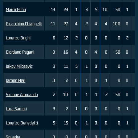
Marco Perin
13
23
1
3
5
10
50
1
Gioacchino Chiappelli
11
27
4
2
4
4
100
0
Lorenzo Brighi
6
12
2
0
0
0
0
2
Giordano Pagani
8
16
4
0
4
8
50
0
Jakov Milosevic
3
11
5
1
0
0
0
1
Jacopo Neri
0
2
0
1
0
1
0
0
Simone Aromando
2
10
0
1
1
2
50
0
Luca Samori
3
2
1
0
0
0
0
1
Lorenzo Benedetti
5
15
0
1
0
0
0
1
Squadra
0
0
0
0
0
0
0
0