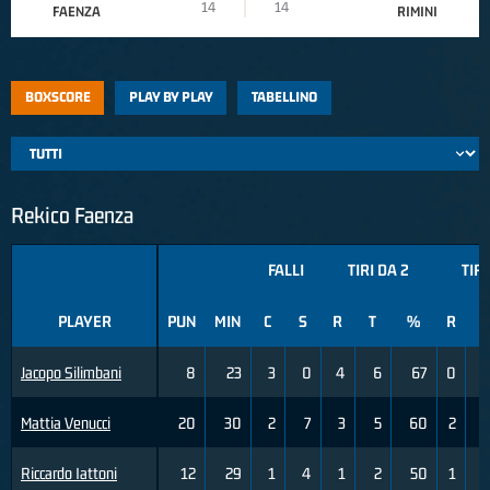
14
14
FAENZA
RIMINI
BOXSCORE
PLAY BY PLAY
TABELLINO
Rekico Faenza
FALLI
TIRI DA 2
TIRI
PLAYER
PUN
MIN
C
S
R
T
%
R
T
Jacopo Silimbani
8
23
3
0
4
6
67
0
Mattia Venucci
20
30
2
7
3
5
60
2
Riccardo Iattoni
12
29
1
4
1
2
50
1