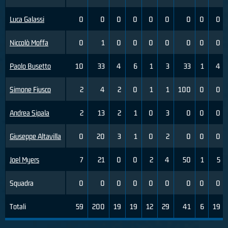
Luca Galassi
0
0
0
0
0
0
0
0
0
Niccolò Moffa
0
1
0
0
0
0
0
0
0
Paolo Busetto
10
33
4
6
1
3
33
1
4
Simone Fiusco
2
4
2
0
1
1
100
0
0
Andrea Sipala
2
13
2
1
0
3
0
0
0
Giuseppe Altavilla
0
20
3
1
0
2
0
0
0
Joel Myers
7
21
0
0
2
4
50
1
5
Squadra
0
0
0
0
0
0
0
0
0
Totali
59
200
19
19
12
29
41
6
19