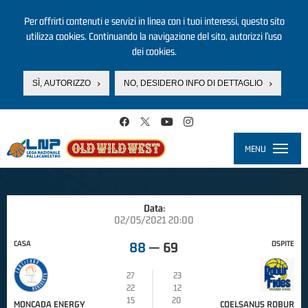
Per offrirti contenuti e servizi in linea con i tuoi interessi, questo sito
utilizza cookies. Continuando la navigazione del sito, autorizzi l’uso
dei cookies.
SÌ, AUTORIZZO
NO, DESIDERO INFO DI DETTAGLIO
Salta al contenuto principale
MENU
Toggle
navigati
Data:
02/05/2021 20:00
CASA
OSPITE
88
—
69
27
23
22
12
15
20
MONCADA ENERGY
COELSANUS ROBUR