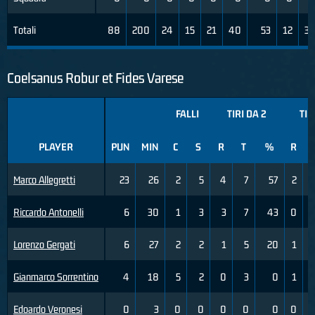
Totali
88
200
24
15
21
40
53
12
3
Coelsanus Robur et Fides Varese
FALLI
TIRI DA 2
TIR
PLAYER
PUN
MIN
C
S
R
T
%
R
Marco Allegretti
23
26
2
5
4
7
57
2
Riccardo Antonelli
6
30
1
3
3
7
43
0
Lorenzo Gergati
6
27
2
2
1
5
20
1
Gianmarco Sorrentino
4
18
5
2
0
3
0
1
Edoardo Veronesi
0
3
0
0
0
0
0
0