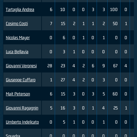
Tartaglia Andrea
6
10
0
0
3
3
100
0
Cosimo Costi
7
15
2
1
1
2
50
1
Nicolas Mayer
0
6
0
1
0
1
0
0
Luca Bellavia
0
3
1
0
0
0
0
0
Giovanni Veronesi
28
23
4
2
6
9
67
4
Giuseppe Cuffaro
1
27
4
2
0
3
0
0
Mait Peterson
6
15
3
0
3
5
60
0
Giovanni Ragagnin
5
16
3
0
1
4
25
1
Umberto Indelicato
0
5
1
0
0
1
0
0
Squadra
0
0
0
0
0
0
0
0