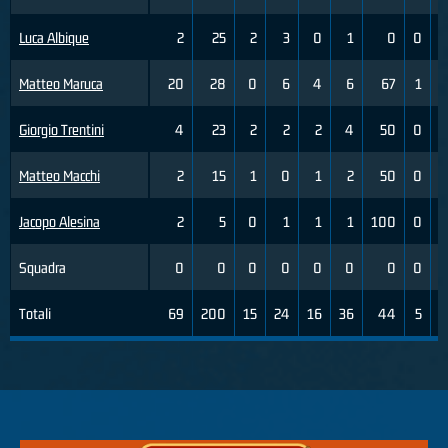
Luca Albique
2
25
2
3
0
1
0
0
Matteo Maruca
20
28
0
6
4
6
67
1
Giorgio Trentini
4
23
2
2
2
4
50
0
Matteo Macchi
2
15
1
0
1
2
50
0
Jacopo Alesina
2
5
0
1
1
1
100
0
Squadra
0
0
0
0
0
0
0
0
Totali
69
200
15
24
16
36
44
5
1