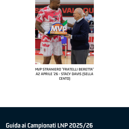
COACH OF THE MONTH
A2 APRILE '26 
PILLASTRINI (UE
CIVIDAL
O "FRATELLI BERETTA"
MVP "FRATELLI BERETTA" SAMUEL
 - STACY DAVIS (SELLA
DILAS B NAZIONALE APRILE '26 -
CENTO)
MARCO RESTELLI (TAV TREVIGLIO
BRIANZA BASKET)
Guida ai Campionati LNP 2025/26