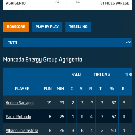
24
14
AGRIGENTO
ET FIDES VARESE
BOXSCORE
PLAY BY PLAY
TABELLINO
Moncada Energy Group Agrigento
FALLI
TIRI DA 2
TIRI 
PLAYER
PUN
MIN
C
S
R
T
%
R
T
Andrea Saccaggi
19
29
2
3
2
3
67
5
Paolo Rotondo
8
25
1
0
4
7
57
0
Albano Chiarastella
8
26
3
6
1
2
50
1