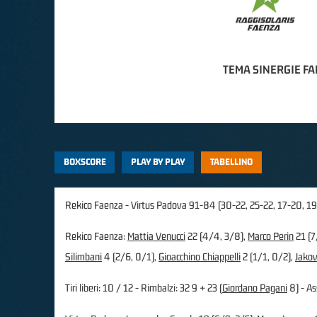
TEMA SINERGIE F
BOXSCORE
PLAY BY PLAY
TABELLINO
Rekico Faenza - Virtus Padova 91-84 (30-22, 25-22, 17-20, 1
Rekico Faenza:
Mattia Venucci
22 (4/4, 3/8),
Marco Perin
21 (7
Silimbani
4 (2/6, 0/1),
Gioacchino Chiappelli
2 (1/1, 0/2),
Jakov
Tiri liberi: 10 / 12 - Rimbalzi: 32 9 + 23 (
Giordano Pagani
8) - Ass