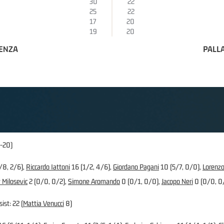
30
22
25
22
17
20
19
20
AENZA
PALL
9-20)
/8, 2/6),
Riccardo Iattoni
16 (1/2, 4/6),
Giordano Pagani
10 (5/7, 0/0),
Lorenzo
 Milosevic
2 (0/0, 0/2),
Simone Aromando
0 (0/1, 0/0),
Jacopo Neri
0 (0/0, 0
ist: 22 (
Mattia Venucci
8)