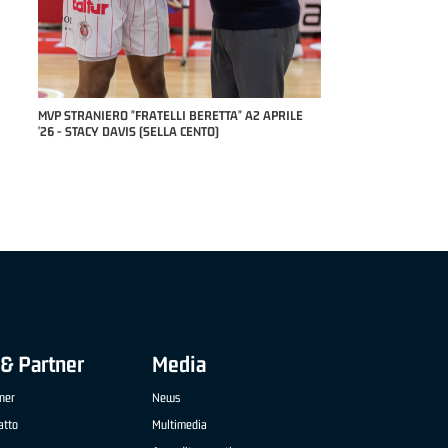
COACH OF THE MONTH "
STEFANO PILLASTRINI 
RILE
MVP "FRATELLI BERETTA" SAMUEL DILAS B
NAZIONALE APRILE '26 - MARCO RESTELLI (TAV
TREVIGLIO BRIANZA BASKET)
& Partner
Media
ner
News
atto
Multimedia