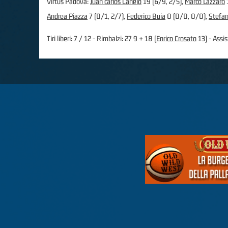
Virtus Padova:
Juan carlos Canelo
19 (6/9, 2/5),
Marco Lazzaro
Andrea Piazza
7 (0/1, 2/7),
Federico Buia
0 (0/0, 0/0),
Stefan
Tiri liberi: 7 / 12 - Rimbalzi: 27 9 + 18 (
Enrico Crosato
13) - Assist