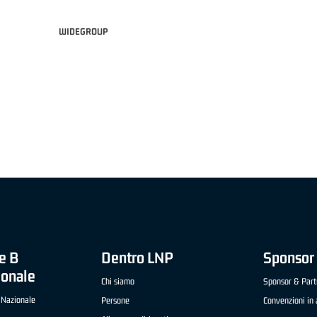
WIDEGROUP
 "FRATELLI BERETTA" A2 APRILE '26 -
MVP STRANIERO "FRATELLI BERETTA" A2 AP
(UEB GESTECO CIVIDALE)
'26 - STACY DAVIS (SELLA CENTO)
e B
Dentro LNP
Sponsor 
ionale
Chi siamo
Sponsor & Part
 Nazionale
Persone
Convenzioni in 