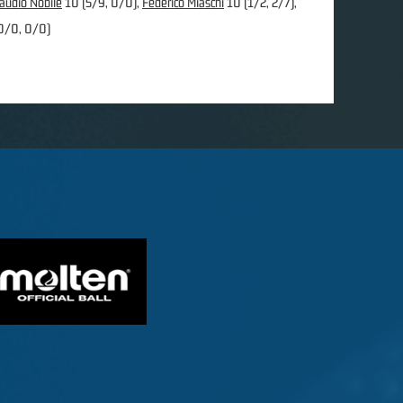
laudio Nobile
10 (5/9, 0/0),
Federico Miaschi
10 (1/2, 2/7),
0/0, 0/0)