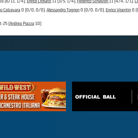
16 (6/11, 1/4),
Enrico Crosato
11 (3/5, 1/4),
Federico Schiavon
11 (4/4, 1/1),
C
o Calzavara
0 (0/0, 0/0),
Alessandro Tognon
0 (0/0, 0/0),
Enrico Visentin
0 (
: 25 (
Andrea Piazza
10)