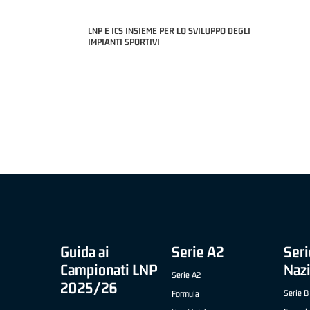
LNP E ICS INSIEME PER LO SVILUPPO DEGLI
IMPIANTI SPORTIVI
MIGLIOR UNDER 21 ADIDAS A2 APRILE '26 -
MVP ITALIANO
NICOLAS TANFOGLIO (SELLA CENTO)
LUCA CESANA 
 B NAZIONALE
O FABRIANO)
Guida ai
Serie A2
Seri
Campionati LNP
Naz
Serie A2
2025/26
Serie B
Formula