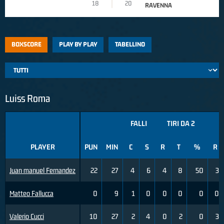
18
20
RAVENNA
BOXSCORE
PLAY BY PLAY
TABELLINO
Luiss Roma
FALLI
TIRI DA 2
T
PLAYER
PUN
MIN
C
S
R
T
%
R
Juan manuel Fernandez
22
27
4
6
4
8
50
3
Matteo Fallucca
0
9
1
0
0
0
0
0
Valerio Cucci
10
27
2
4
0
2
0
3