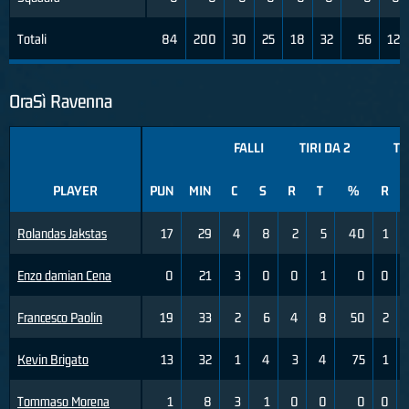
Totali
84
200
30
25
18
32
56
12
OraSì Ravenna
FALLI
TIRI DA 2
TI
PLAYER
PUN
MIN
C
S
R
T
%
R
Rolandas Jakstas
17
29
4
8
2
5
40
1
Enzo damian Cena
0
21
3
0
0
1
0
0
Francesco Paolin
19
33
2
6
4
8
50
2
Kevin Brigato
13
32
1
4
3
4
75
1
Tommaso Morena
1
8
3
1
0
0
0
0