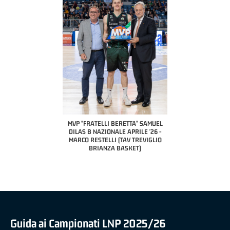
COACH OF THE MONTH
A2 APRILE '26 
PILLASTRINI (UE
CIVIDAL
O "FRATELLI BERETTA"
MVP "FRATELLI BERETTA" SAMUEL
 - STACY DAVIS (SELLA
DILAS B NAZIONALE APRILE '26 -
CENTO)
MARCO RESTELLI (TAV TREVIGLIO
BRIANZA BASKET)
Guida ai Campionati LNP 2025/26