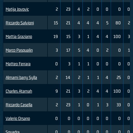
Matija Jovovic
2
23
4
2
0
0
0
0
Riccardo Salvioni
15
21
4
4
4
5
80
2
Mattia Graziano
19
15
3
1
4
4
100
3
Marco Pasqualin
3
17
5
4
0
2
0
1
Matteo Ferrara
0
3
1
1
0
0
0
0
Almami barry Sylla
2
14
2
1
1
4
25
0
Charles Atamah
9
21
3
2
4
4
100
0
Riccardo Casella
2
23
1
0
1
3
33
0
Valerio Orsano
0
0
0
0
0
0
0
0
Squadra
0
0
0
0
0
0
0
0