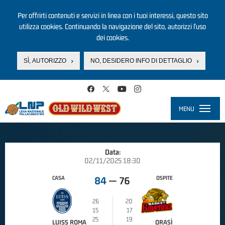
Per offrirti contenuti e servizi in linea con i tuoi interessi, questo sito
utilizza cookies. Continuando la navigazione del sito, autorizzi l’uso
dei cookies.
SÌ, AUTORIZZO
NO, DESIDERO INFO DI DETTAGLIO
Salta al contenuto principale
MENU
Toggle
navigati
Data:
02/11/2025 18:30
CASA
OSPITE
84
—
76
26
20
15
17
25
19
LUISS ROMA
ORASÌ