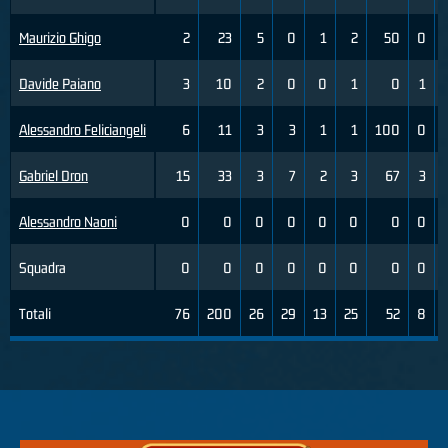
Maurizio Ghigo
2
23
5
0
1
2
50
0
Davide Paiano
3
10
2
0
0
1
0
1
Alessandro Feliciangeli
6
11
3
3
1
1
100
0
Gabriel Dron
15
33
3
7
2
3
67
3
Alessandro Naoni
0
0
0
0
0
0
0
0
Squadra
0
0
0
0
0
0
0
0
Totali
76
200
26
29
13
25
52
8