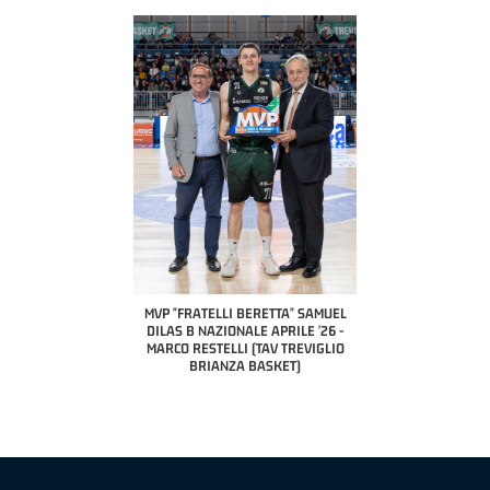
COACH OF THE MONTH
A2 APRILE '26 
PILLASTRINI (UE
CIVIDAL
O "FRATELLI BERETTA"
MVP "FRATELLI BERETTA" SAMUEL
 - STACY DAVIS (SELLA
DILAS B NAZIONALE APRILE '26 -
CENTO)
MARCO RESTELLI (TAV TREVIGLIO
BRIANZA BASKET)