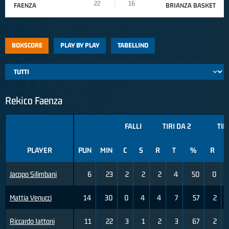
22
16
FAENZA
BRIANZA BASKET
BOXSCORE
PLAY BY PLAY
TABELLINO
Rekico Faenza
FALLI
TIRI DA 2
TIR
PLAYER
PUN
MIN
C
S
R
T
%
R
Jacopo Silimbani
6
23
2
2
2
4
50
0
Mattia Venucci
14
30
0
4
4
7
57
2
Riccardo Iattoni
11
22
3
1
2
3
67
2