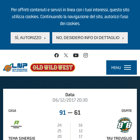
Per offrirti contenuti e servizi in linea con i tuoi interessi, questo sito
utilizza cookies. Continuando la navigazione del sito, autorizzi l’uso
dei cookies.
SÌ, AUTORIZZO
NO, DESIDERO INFO DI DETTAGLIO
Salta al contenuto principale
MENU
Toggle
navigati
Data:
06/12/2017 20:30
CASA
OSPITE
91
—
61
24
16
25
12
20
17
TEMA SINERGIE
TAV TREVIGLIO