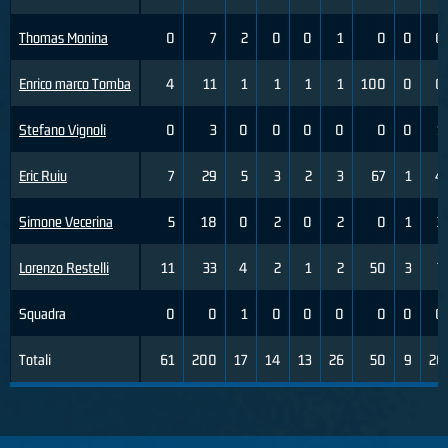
Thomas Monina
0
7
2
0
0
1
0
0
0
Enrico marco Tomba
4
11
1
1
1
1
100
0
0
Stefano Vignoli
0
3
0
0
0
0
0
0
1
Eric Ruiu
7
29
5
3
2
3
67
1
4
Simone Vecerina
5
18
0
2
0
2
0
1
3
Lorenzo Restelli
11
33
4
2
1
2
50
3
7
Squadra
0
0
1
0
0
0
0
0
0
Totali
61
200
17
14
13
26
50
9
26