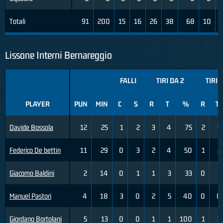
Totali
91
200
15
16
26
38
68
10
Lissone Interni Bernareggio
FALLI
TIRI DA 2
TIRI 
PLAYER
PUN
MIN
C
S
R
T
%
R
T
Davide Bossola
12
25
1
2
3
4
75
2
5
Federico De bettin
11
29
0
3
2
4
50
1
2
Giacomo Baldini
2
14
0
1
1
3
33
0
1
Manuel Pastori
4
18
3
0
2
5
40
0
0
Giordano Bortolani
5
13
0
0
1
1
100
1
3