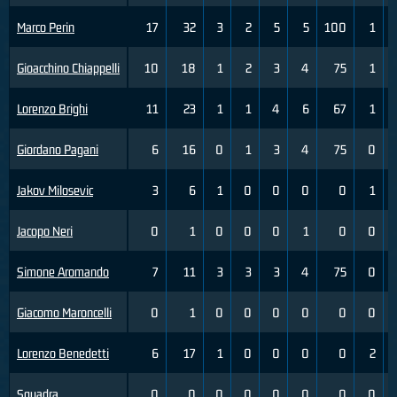
Marco Perin
17
32
3
2
5
5
100
1
Gioacchino Chiappelli
10
18
1
2
3
4
75
1
Lorenzo Brighi
11
23
1
1
4
6
67
1
Giordano Pagani
6
16
0
1
3
4
75
0
Jakov Milosevic
3
6
1
0
0
0
0
1
Jacopo Neri
0
1
0
0
0
1
0
0
Simone Aromando
7
11
3
3
3
4
75
0
Giacomo Maroncelli
0
1
0
0
0
0
0
0
Lorenzo Benedetti
6
17
1
0
0
0
0
2
Squadra
0
0
0
0
0
0
0
0