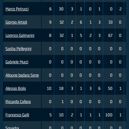
Marco Petrucci
6
30
3
1
0
1
0
2
Giorgio Artioli
9
32
2
6
1
3
33
0
Lorenzo Galmarini
8
32
1
5
2
3
67
0
Sasha Pellegrini
0
0
0
0
0
0
0
0
Gabriele Mucci
0
0
0
0
0
0
0
0
Alioune badara Sene
0
0
0
0
0
0
0
0
Alessio Bolis
10
18
3
1
3
6
50
1
Riccardo Callara
0
1
0
0
0
0
0
0
Francesco Galli
5
10
2
1
1
1
100
1
Squadra
0
0
0
0
0
0
0
0