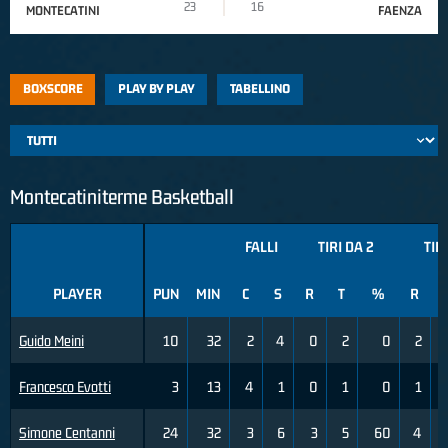
23
16
MONTECATINI
FAENZA
BOXSCORE
PLAY BY PLAY
TABELLINO
Montecatiniterme Basketball
FALLI
TIRI DA 2
TIR
PLAYER
PUN
MIN
C
S
R
T
%
R
Guido Meini
10
32
2
4
0
2
0
2
Francesco Evotti
3
13
4
1
0
1
0
1
Simone Centanni
24
32
3
6
3
5
60
4
1