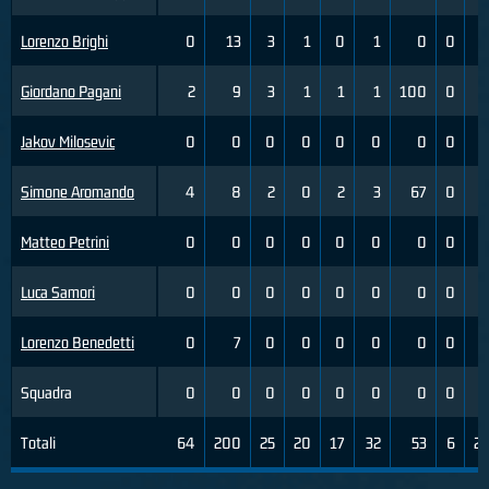
Lorenzo Brighi
0
13
3
1
0
1
0
0
Giordano Pagani
2
9
3
1
1
1
100
0
Jakov Milosevic
0
0
0
0
0
0
0
0
Simone Aromando
4
8
2
0
2
3
67
0
Matteo Petrini
0
0
0
0
0
0
0
0
Luca Samori
0
0
0
0
0
0
0
0
Lorenzo Benedetti
0
7
0
0
0
0
0
0
Squadra
0
0
0
0
0
0
0
0
Totali
64
200
25
20
17
32
53
6
2