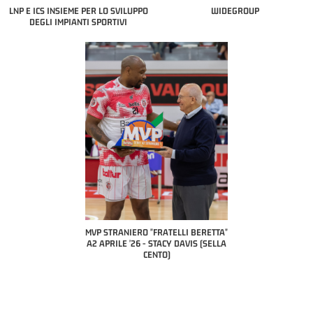
LNP E ICS INSIEME PER LO SVILUPPO
WIDEGROUP
DEGLI IMPIANTI SPORTIVI
COACH OF THE MONTH
A2 APRILE '26 
PILLASTRINI (UE
CIVIDAL
O "FRATELLI BERETTA"
MVP "FRATELLI BERETTA" SAMUEL
 - STACY DAVIS (SELLA
DILAS B NAZIONALE APRILE '26 -
CENTO)
MARCO RESTELLI (TAV TREVIGLIO
BRIANZA BASKET)