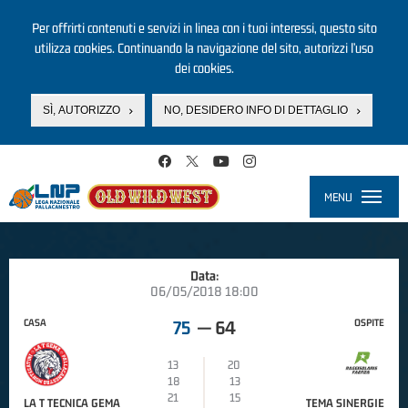
Per offrirti contenuti e servizi in linea con i tuoi interessi, questo sito
utilizza cookies. Continuando la navigazione del sito, autorizzi l’uso
dei cookies.
SÌ, AUTORIZZO
NO, DESIDERO INFO DI DETTAGLIO
Salta al contenuto principale
MENU
Toggle
navigati
Data:
06/05/2018 18:00
CASA
OSPITE
75
—
64
13
20
18
13
21
15
LA T TECNICA GEMA
TEMA SINERGIE