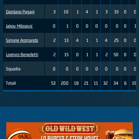
Giordano Pagani
3
10
1
4
1
3
33
0
0
Jakov Milosevic
0
1
0
0
0
0
0
0
1
Simone Aromando
2
13
4
1
1
4
25
0
0
Lorenzo Benedetti
2
15
0
1
1
2
50
0
0
Squadra
0
0
0
0
0
0
0
0
0
Totali
53
200
18
21
11
32
34
6
19