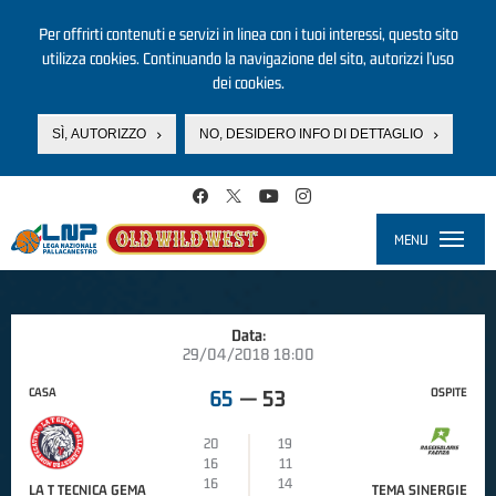
Per offrirti contenuti e servizi in linea con i tuoi interessi, questo sito
utilizza cookies. Continuando la navigazione del sito, autorizzi l’uso
dei cookies.
SÌ, AUTORIZZO
NO, DESIDERO INFO DI DETTAGLIO
Salta al contenuto principale
MENU
Toggle
navigati
Data:
29/04/2018 18:00
CASA
OSPITE
65
—
53
20
19
16
11
16
14
LA T TECNICA GEMA
TEMA SINERGIE