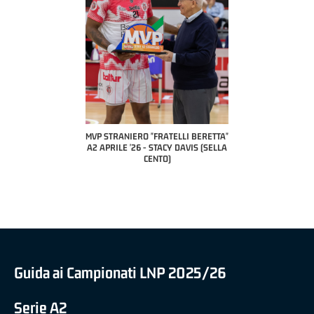
COACH OF THE MONTH
A2 APRILE '26 
PILLASTRINI (UE
CIVIDAL
O "FRATELLI BERETTA"
MVP "FRATELLI BERETTA" SAMUEL
 - STACY DAVIS (SELLA
DILAS B NAZIONALE APRILE '26 -
CENTO)
MARCO RESTELLI (TAV TREVIGLIO
BRIANZA BASKET)
Guida ai Campionati LNP 2025/26
Serie A2