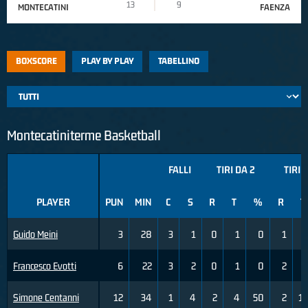
13
9
MONTECATINI
FAENZA
BOXSCORE
PLAY BY PLAY
TABELLINO
Montecatiniterme Basketball
FALLI
TIRI DA 2
TIRI 
PLAYER
PUN
MIN
C
S
R
T
%
R
T
Guido Meini
3
28
3
1
0
1
0
1
4
Francesco Evotti
6
22
3
2
0
1
0
2
4
Simone Centanni
12
34
1
4
2
4
50
2
11