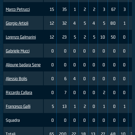
Marco Petrucci
15
35
1
2
2
3
67
3
7
Giorgio Artioli
12
32
4
5
4
5
80
1
3
Lorenzo Galmarini
12
23
5
2
5
10
50
0
0
Gabriele Mucci
0
0
0
0
0
0
0
0
0
Alioune badara Sene
0
0
0
0
0
0
0
0
0
Alessio Bolis
0
6
4
0
0
0
0
0
0
Riccardo Callara
0
7
0
0
0
2
0
0
2
Francesco Galli
5
13
1
2
0
1
0
1
2
Squadra
0
0
0
0
0
0
0
0
0
Totali
65
200
22
18
13
27
48
10
33