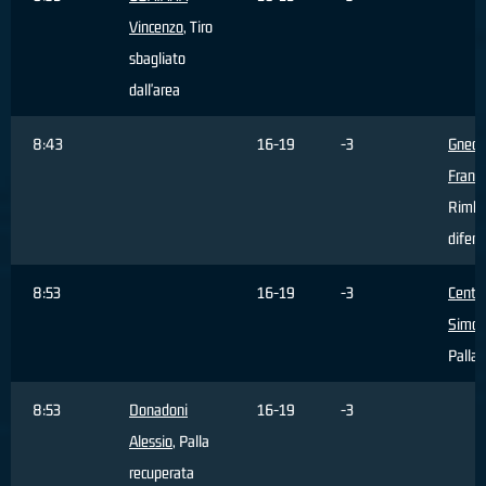
Vincenzo
, Tiro
sbagliato
dall'area
8:43
16-19
-3
Gnecc
Franc
Rimba
difens
8:53
16-19
-3
Centa
Simo
Palla 
8:53
Donadoni
16-19
-3
Alessio
, Palla
recuperata