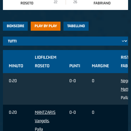
22
26
ROSETO
FABRIANO
BOXSCORE
PLAY BY PLAY
TABELLINO
LIOFILCHEM
RIST
MINUTO
ROSETO
PUNTI
MARGINE
FABR
0:20
0-0
0
Negri
Matte
Palla 
0:20
MANTZARIS
0-0
0
Vangelis
,
Palla