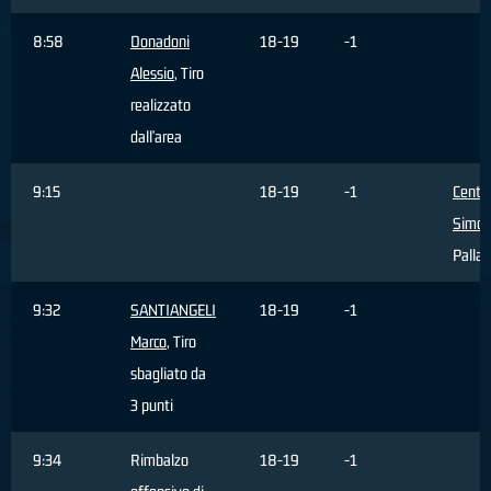
8:58
Donadoni
18-19
-1
Alessio
, Tiro
realizzato
dall'area
9:15
18-19
-1
Centa
Simo
Palla 
9:32
SANTIANGELI
18-19
-1
Marco
, Tiro
sbagliato da
3 punti
9:34
Rimbalzo
18-19
-1