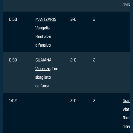
dall'a
0:50
MANTZARIS
2-0
2
Vangelis
,
Rimbalzo
difensivo
0:59
GUAIANA
2-0
2
Vincenzo
, Tiro
sbagliato
dall'area
1:02
2-0
2
Granic
Vlatk
Rimba
difens