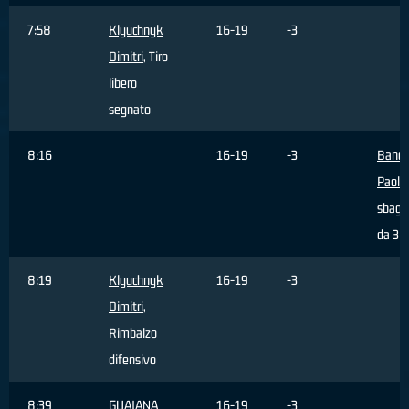
7:58
Klyuchnyk
16-19
-3
Dimitri
, Tiro
libero
segnato
8:16
16-19
-3
Bandi
Paolo
sbagli
da 3 p
8:19
Klyuchnyk
16-19
-3
Dimitri
,
Rimbalzo
difensivo
8:39
GUAIANA
16-19
-3