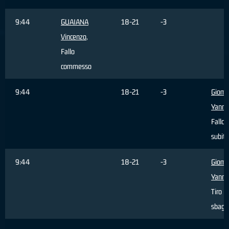
9:44
GUAIANA
18-21
-3
Vincenzo
,
Fallo
commesso
9:44
18-21
-3
Giomb
Yanni
Fallo
subito
9:44
18-21
-3
Giomb
Yanni
Tiro li
sbagli