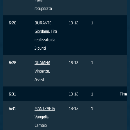
recuperata
6:28
DURANTE
13-12
1
Giordano
, Tiro
realizzato da
3 punti
6:28
GUAIANA
13-12
1
Vincenzo
,
Assist
6:31
13-12
1
Timeo
6:31
MANTZARIS
13-12
1
Vangelis
,
Cambio