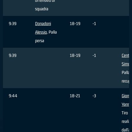
offensivo di
squadra
9:39
Donadoni
18-19
-1
Alessio
, Palla
persa
9:39
18-19
-1
Centa
Simo
Palla
recup
9:44
18-21
-3
Giomb
Yanni
Tiro
realiz
dall'a