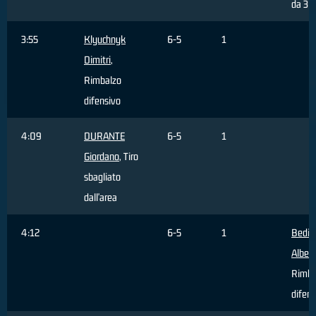
da 3 p
3:55
Klyuchnyk
6-5
1
Dimitri
,
Rimbalzo
difensivo
4:09
DURANTE
6-5
1
Giordano
, Tiro
sbagliato
dall'area
4:12
6-5
1
Bedin
Alber
Rimba
difens