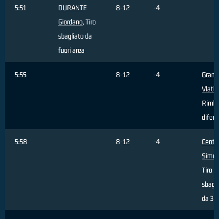
5:51
DURANTE
8-12
-4
Giordano
, Tiro
sbagliato da
fuori area
5:55
8-12
-4
Granic
Vlatk
Rimba
difens
5:58
8-12
-4
Centa
Simo
Tiro
sbagli
da 3 p