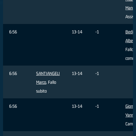
Manue
Assist
6:56
13-14
-1
Bedin
Alber
Fallo
comm
6:56
SANTIANGELI
13-14
-1
Marco
, Fallo
subito
6:56
13-14
-1
Giomb
Yanni
Cambi