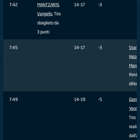
7:42
MANTZARIS
14-17
-3
Vangelis
, Tiro
sbagliato da
3 punti
7:45
14-17
-3
Stanic
Nicola
Manue
Rimba
difens
7:49
14-19
-5
Giomb
Yanni
Tiro
realiz
dall'a