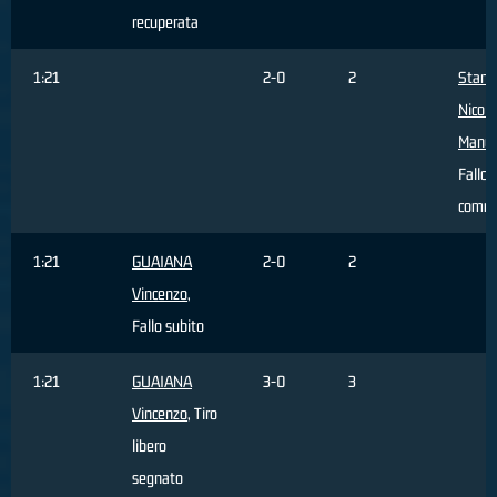
recuperata
1:21
2-0
2
Stanic
Nicola
Manue
Fallo
comm
1:21
GUAIANA
2-0
2
Vincenzo
,
Fallo subito
1:21
GUAIANA
3-0
3
Vincenzo
, Tiro
libero
segnato