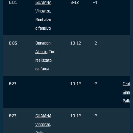
6:01
GUAIANA
8-12
-4
Vincenzo
,
Rimbalzo
difensivo
6:05
Donadoni
10-12
-2
Alessio
, Tiro
realizzato
dall'area
6:23
10-12
-2
Centa
Simo
Palla 
6:23
GUAIANA
10-12
-2
Vincenzo
,
Palla