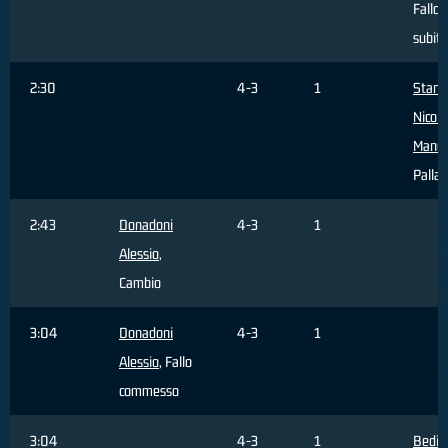
Fallo
subito
2:30
4-3
1
Stanic
Nicola
Manue
Palla 
2:43
Donadoni
4-3
1
Alessio
,
Cambio
3:04
Donadoni
4-3
1
Alessio
, Fallo
commesso
3:04
4-3
1
Bedin