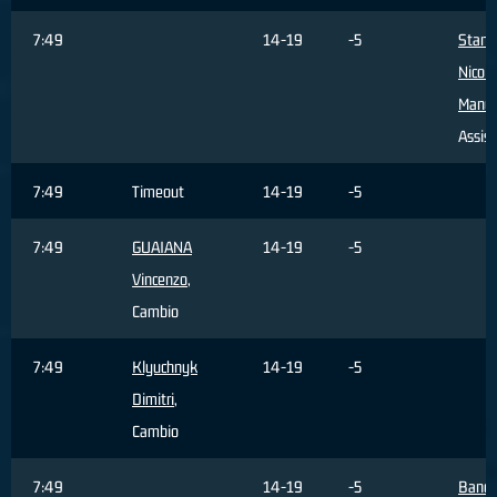
7:49
14-19
-5
Stanic
Nicola
Manue
Assist
7:49
Timeout
14-19
-5
7:49
GUAIANA
14-19
-5
Vincenzo
,
Cambio
7:49
Klyuchnyk
14-19
-5
Dimitri
,
Cambio
7:49
14-19
-5
Bandi