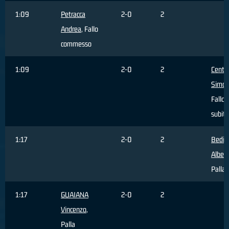
1:09
Petracca
2-0
2
Andrea
, Fallo
commesso
1:09
2-0
2
Centa
Simo
Fallo
subito
1:17
2-0
2
Bedin
Alber
Palla 
1:17
GUAIANA
2-0
2
Vincenzo
,
Palla