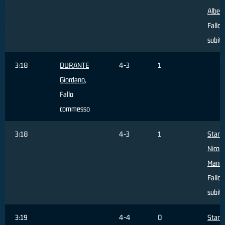
Alber
Fallo
subito
3:18
DURANTE
4-3
1
Giordano
,
Fallo
commesso
3:18
4-3
1
Stanic
Nicola
Manue
Fallo
subito
3:19
4-4
0
Stanic