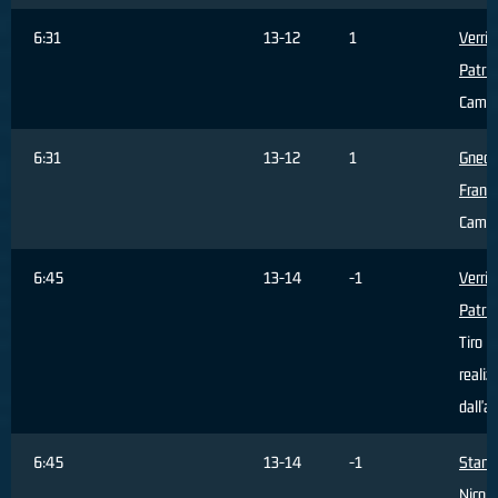
6:31
13-12
1
Verri
Patriz
Cambi
6:31
13-12
1
Gnecc
Franc
Cambi
6:45
13-14
-1
Verri
Patriz
Tiro
realiz
dall'a
6:45
13-14
-1
Stanic
Nicola