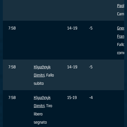
Paolo
,
Cambi
7:58
14-19
-5
Gnecc
Franc
Fallo
comm
7:58
Klyuchnyk
14-19
-5
Dimitri
, Fallo
subito
7:58
Klyuchnyk
15-19
-4
Dimitri
, Tiro
libero
segnato