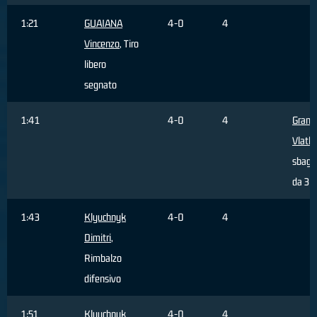
1:21
GUAIANA
4-0
4
Vincenzo
, Tiro
libero
segnato
1:41
4-0
4
Granic
Vlatk
sbagli
da 3 p
1:43
Klyuchnyk
4-0
4
Dimitri
,
Rimbalzo
difensivo
1:51
Klyuchnyk
4-0
4