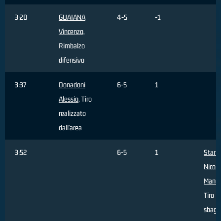
3:20
GUAIANA
4-5
-1
Vincenzo
,
Rimbalzo
difensivo
3:37
Donadoni
6-5
1
Alessio
, Tiro
realizzato
dall'area
3:52
6-5
1
Stanic
Nicola
Manue
Tiro
sbagli