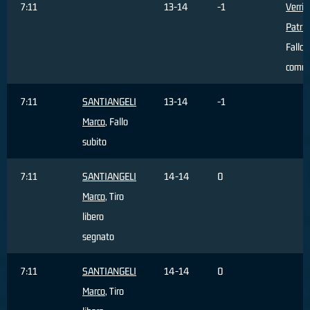
7:11
13-14
-1
Verri
Patriz
Fallo
comm
7:11
SANTIANGELI
13-14
-1
Marco
, Fallo
subito
7:11
SANTIANGELI
14-14
0
Marco
, Tiro
libero
segnato
7:11
SANTIANGELI
14-14
0
Marco
, Tiro