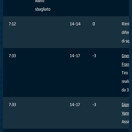
libero
sbagliato
7:12
14-14
0
Rimba
difens
di squ
7:33
14-17
-3
Gnecc
Franc
Tiro
realiz
da 3 p
7:33
14-17
-3
Giomb
Yanni
Assist