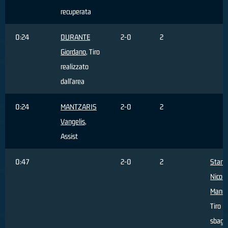
recuperata
0:24
DURANTE
2-0
2
Giordano
, Tiro
realizzato
dall'area
0:24
MANTZARIS
2-0
2
Vangelis
,
Assist
0:47
2-0
2
Stanic
Nicola
Manue
Tiro
sbagli