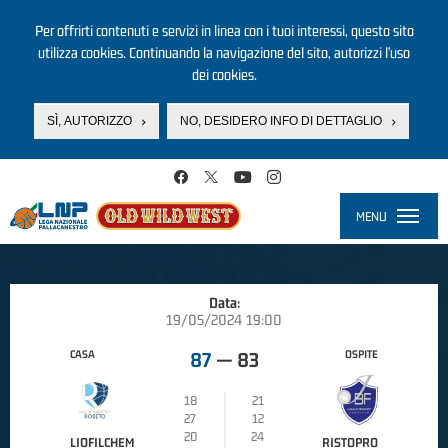
Per offrirti contenuti e servizi in linea con i tuoi interessi, questo sito
utilizza cookies. Continuando la navigazione del sito, autorizzi l’uso
dei cookies.
SÌ, AUTORIZZO
NO, DESIDERO INFO DI DETTAGLIO
Salta al contenuto principale
MENU
Toggle
navigati
Data:
19/05/2024 19:00
CASA
OSPITE
87
—
83
18
21
27
12
20
24
LIOFILCHEM
RISTOPRO