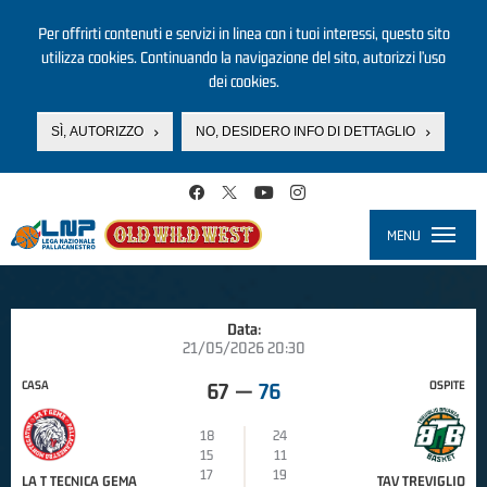
Per offrirti contenuti e servizi in linea con i tuoi interessi, questo sito
utilizza cookies. Continuando la navigazione del sito, autorizzi l’uso
dei cookies.
SÌ, AUTORIZZO
NO, DESIDERO INFO DI DETTAGLIO
Salta al contenuto principale
MENU
Toggle
navigati
Data:
21/05/2026 20:30
CASA
OSPITE
67
—
76
18
24
15
11
17
19
LA T TECNICA GEMA
TAV TREVIGLIO