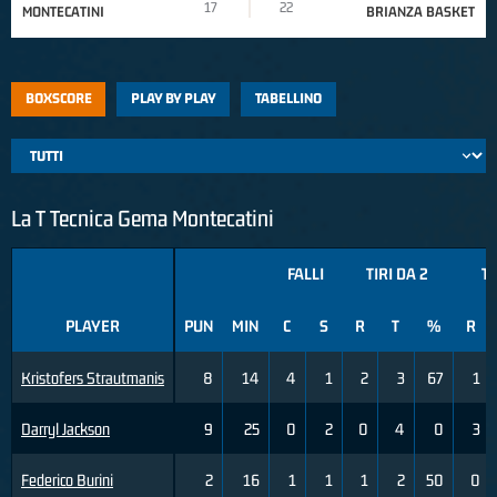
17
22
MONTECATINI
BRIANZA BASKET
BOXSCORE
PLAY BY PLAY
TABELLINO
La T Tecnica Gema Montecatini
FALLI
TIRI DA 2
TI
PLAYER
PUN
MIN
C
S
R
T
%
R
Kristofers Strautmanis
8
14
4
1
2
3
67
1
Darryl Jackson
9
25
0
2
0
4
0
3
Federico Burini
2
16
1
1
1
2
50
0