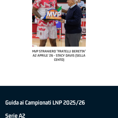
COACH OF THE MONTH
A2 APRILE '26 
PILLASTRINI (UE
CIVIDAL
O "FRATELLI BERETTA"
MVP "FRATELLI BERETTA" SAMUEL
 - STACY DAVIS (SELLA
DILAS B NAZIONALE APRILE '26 -
CENTO)
MARCO RESTELLI (TAV TREVIGLIO
BRIANZA BASKET)
Guida ai Campionati LNP 2025/26
Serie A2