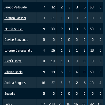
Jacopo Vedovato
7
12
2
3
3
5
60
0
Lorenzo Passoni
3
21
1
0
0
2
0
1
Mattia Acunzo
9
30
2
1
3
6
50
1
Davide Benvenuti
0
0
0
0
0
0
0
0
Lorenzo D'alessandro
4
26
1
3
1
3
33
0
NicolÒ Isotta
0
10
1
0
0
0
0
0
Alberto Bedin
9
19
5
5
4
8
50
0
Andrea Bargnesi
16
27
3
2
2
5
40
4
Squadra
0
0
0
0
0
0
0
0
Totali
67
200
20
18
16
38
42
10