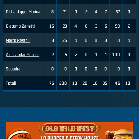
Richard ygor Morina
8
21
0
2
4
7
57
0
Giacomo Zanetti
16
23
4
6
3
6
50
2
Marco Restelli
3
26
1
0
0
3
0
1
Aleksandar Marcius
2
5
2
0
1
1
100
0
Squadra
0
0
0
0
0
0
0
0
Totali
76
200
18
20
16
35
46
10
2