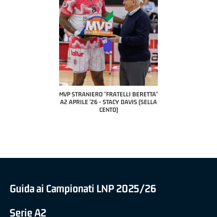
COACH OF THE MONTH
A2 APRILE '26 
PILLASTRINI (UE
CIVIDAL
O "FRATELLI BERETTA"
MVP "FRATELLI BERETTA" SAMUEL
 - STACY DAVIS (SELLA
DILAS B NAZIONALE APRILE '26 -
CENTO)
MARCO RESTELLI (TAV TREVIGLIO
BRIANZA BASKET)
Guida ai Campionati LNP 2025/26
Serie A2