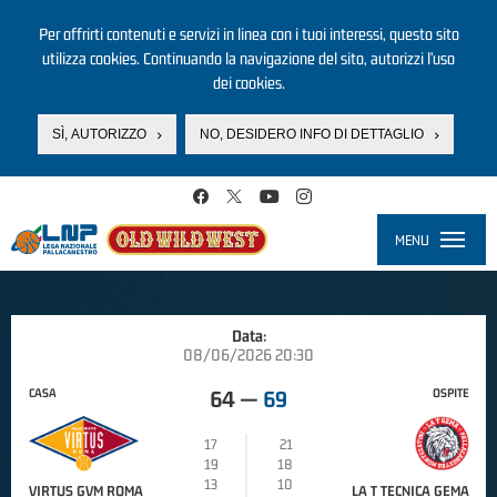
Per offrirti contenuti e servizi in linea con i tuoi interessi, questo sito
utilizza cookies. Continuando la navigazione del sito, autorizzi l’uso
dei cookies.
SÌ, AUTORIZZO
NO, DESIDERO INFO DI DETTAGLIO
Salta al contenuto principale
MENU
Toggle
navigati
Data:
08/06/2026 20:30
CASA
OSPITE
64
—
69
17
21
19
18
13
10
VIRTUS GVM ROMA
LA T TECNICA GEMA