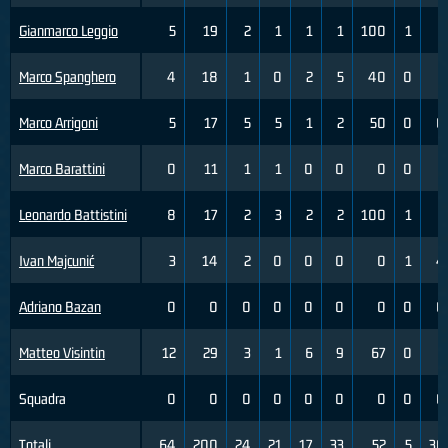
Gianmarco Leggio
5
19
2
1
1
1
100
1
5
Marco Spanghero
4
18
1
0
2
5
40
0
3
Marco Arrigoni
5
17
5
5
1
2
50
0
0
Marco Barattini
0
11
1
1
0
0
0
0
3
Leonardo Battistini
8
17
2
3
2
2
100
1
3
Ivan Majcunić
3
14
2
0
0
0
0
1
4
Adriano Bazan
0
0
0
0
0
0
0
0
0
Matteo Visintin
12
29
3
1
6
9
67
0
2
Squadra
0
0
0
0
0
0
0
0
0
Totali
64
200
24
21
17
33
52
5
30