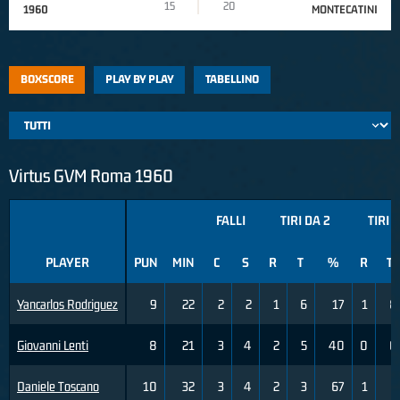
15
20
1960
MONTECATINI
BOXSCORE
PLAY BY PLAY
TABELLINO
Virtus GVM Roma 1960
FALLI
TIRI DA 2
TIRI 
PLAYER
PUN
MIN
C
S
R
T
%
R
T
Yancarlos Rodriguez
9
22
2
2
1
6
17
1
8
Giovanni Lenti
8
21
3
4
2
5
40
0
0
Daniele Toscano
10
32
3
4
2
3
67
1
2