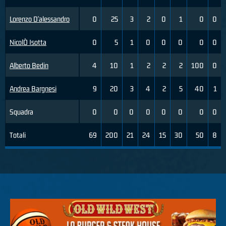
Lorenzo D'alessandro
0
25
3
2
0
1
0
0
NicolÒ Isotta
0
5
1
0
0
0
0
0
Alberto Bedin
4
10
1
2
2
2
100
0
Andrea Bargnesi
9
20
3
4
2
5
40
1
Squadra
0
0
0
0
0
0
0
0
Totali
69
200
21
24
15
30
50
8