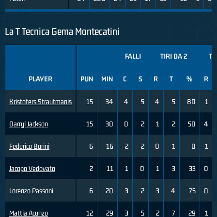
La T Tecnica Gema Montecatini
FALLI
TIRI DA 2
TI
PLAYER
PUN
MIN
C
S
R
T
%
R
Kristofers Strautmanis
15
34
4
5
4
5
80
1
Darryl Jackson
15
30
0
2
1
2
50
4
Federico Burini
6
16
2
2
0
1
0
1
Jacopo Vedovato
2
11
1
0
1
3
33
0
Lorenzo Passoni
6
20
3
2
3
4
75
0
Mattia Acunzo
12
29
3
5
2
7
29
1