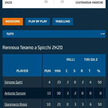
16
13
2K20
CIVITANOVA MARCHE
BOXSCORE
PLAY BY PLAY
TABELLINO
Rennova Teramo a Spicchi 2K20
FALLI
TIRI DA 2
PLAYER
PUN
MIN
C
S
R
T
%
R
Simone Gatti
4
23
2
0
2
4
50
0
Antonio Serroni
13
30
2
2
0
0
0
4
Gianmarco Rossi
10
21
0
3
3
6
50
1