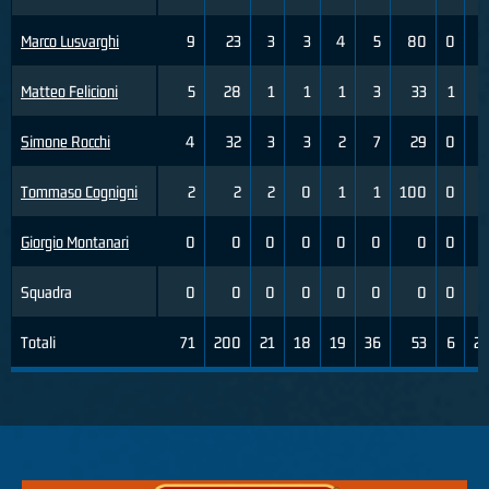
Marco Lusvarghi
9
23
3
3
4
5
80
0
0
Matteo Felicioni
5
28
1
1
1
3
33
1
2
Simone Rocchi
4
32
3
3
2
7
29
0
7
Tommaso Cognigni
2
2
2
0
1
1
100
0
0
Giorgio Montanari
0
0
0
0
0
0
0
0
0
Squadra
0
0
0
0
0
0
0
0
0
Totali
71
200
21
18
19
36
53
6
23