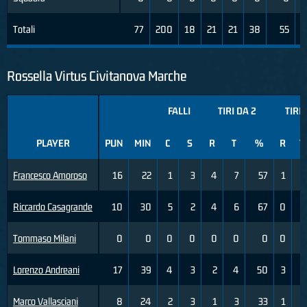
Totali
77
200
18
21
21
38
55
7
Rossella Virtus Civitanova Marche
FALLI
TIRI DA 2
TIRI 
PLAYER
PUN
MIN
C
S
R
T
%
R
T
Francesco Amoroso
16
22
1
3
4
7
57
1
2
Riccardo Casagrande
10
30
5
2
4
6
67
0
2
Tommaso Milani
0
0
0
0
0
0
0
0
0
Lorenzo Andreani
17
39
4
3
2
4
50
3
8
Marco Vallasciani
8
24
2
3
1
3
33
1
2