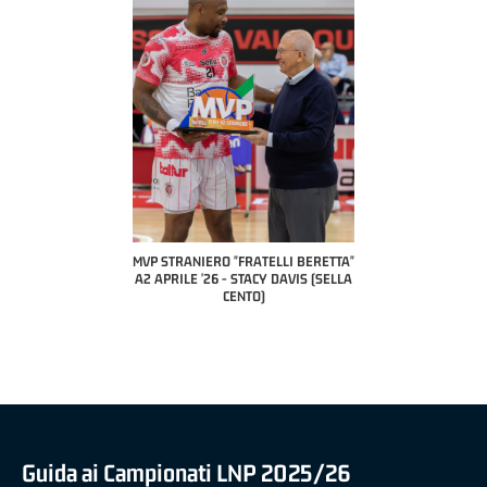
COACH OF THE MONTH
A2 APRILE '26 
PILLASTRINI (UE
CIVIDAL
O "FRATELLI BERETTA"
MVP "FRATELLI BERETTA" SAMUEL
 - STACY DAVIS (SELLA
DILAS B NAZIONALE APRILE '26 -
CENTO)
MARCO RESTELLI (TAV TREVIGLIO
BRIANZA BASKET)
Guida ai Campionati LNP 2025/26