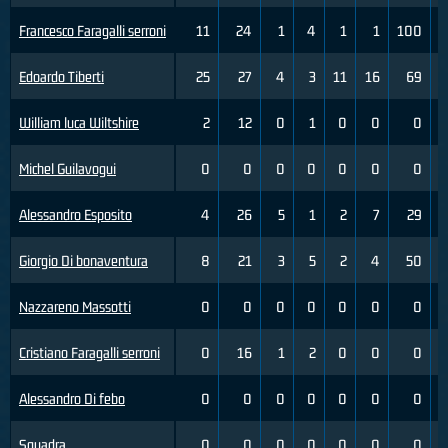
Francesco Faragalli serroni
11
24
1
4
1
1
100
2
Edoardo Tiberti
25
27
4
3
11
16
69
0
William luca Wiltshire
2
12
0
1
0
0
0
0
Michel Guilavogui
0
0
0
0
0
0
0
0
Alessandro Esposito
4
26
5
1
2
7
29
0
Giorgio Di bonaventura
8
21
3
5
2
4
50
0
Nazzareno Massotti
0
0
0
0
0
0
0
0
Cristiano Faragalli serroni
0
16
1
2
0
0
0
0
Alessandro Di febo
0
0
0
0
0
0
0
0
Squadra
0
0
0
0
0
0
0
0