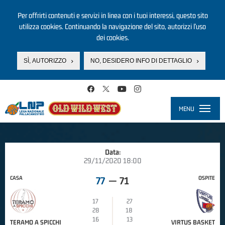
Per offrirti contenuti e servizi in linea con i tuoi interessi, questo sito
utilizza cookies. Continuando la navigazione del sito, autorizzi l’uso
dei cookies.
SÌ, AUTORIZZO
NO, DESIDERO INFO DI DETTAGLIO
Salta al contenuto principale
MENU
Toggle
navigati
Data:
29/11/2020 18:00
CASA
OSPITE
77
—
71
17
27
28
18
16
13
TERAMO A SPICCHI
VIRTUS BASKET