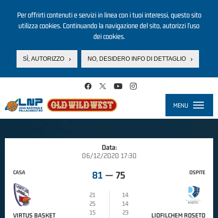
Per offrirti contenuti e servizi in linea con i tuoi interessi, questo sito
utilizza cookies. Continuando la navigazione del sito, autorizzi l’uso
dei cookies.
SÌ, AUTORIZZO
NO, DESIDERO INFO DI DETTAGLIO
Salta al contenuto principale
MENU
Toggle
navigati
Data:
06/12/2020 17:30
CASA
OSPITE
81
—
75
21
14
25
14
15
23
VIRTUS BASKET
LIOFILCHEM ROSETO