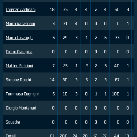
Lorenzo Andreani
18
35
4
4
2
4
50
3
Marco Vallasciani
3
31
4
0
0
0
0
1
Marco Lusvarghi
5
29
3
1
2
6
33
0
Pietro Ciarapica
0
0
0
0
0
0
0
0
Matteo Felicioni
7
25
1
2
2
5
40
1
Simone Rocchi
14
30
3
5
2
3
67
1
Tommaso Cognigni
5
10
3
0
1
1
100
1
Giorgio Montanari
0
0
0
0
0
0
0
0
Squadra
0
0
0
0
0
0
0
0
Totali
81
200
24
20
12
27
44
13
3