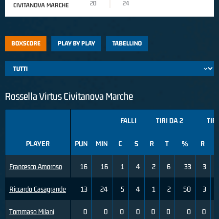
20
24
CIVITANOVA MARCHE
BOXSCORE
PLAY BY PLAY
TABELLINO
Rossella Virtus Civitanova Marche
FALLI
TIRI DA 2
TIRI
PLAYER
PUN
MIN
C
S
R
T
%
R
Francesco Amoroso
16
16
1
4
2
6
33
3
Riccardo Casagrande
13
24
5
4
1
2
50
3
Tommaso Milani
0
0
0
0
0
0
0
0