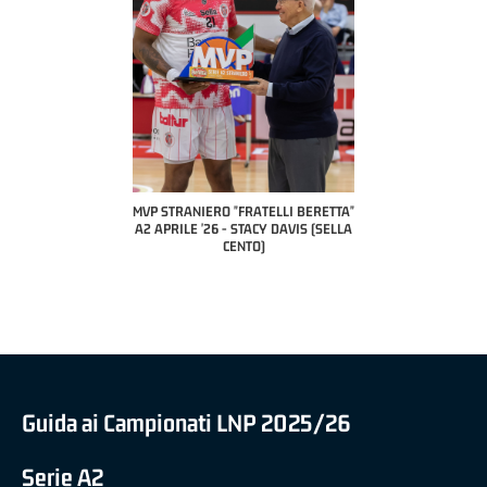
COACH OF THE MONTH
A2 APRILE '26 
PILLASTRINI (UE
CIVIDAL
O "FRATELLI BERETTA"
MVP "FRATELLI BERETTA" SAMUEL
 - STACY DAVIS (SELLA
DILAS B NAZIONALE APRILE '26 -
CENTO)
MARCO RESTELLI (TAV TREVIGLIO
BRIANZA BASKET)
Guida ai Campionati LNP 2025/26
Serie A2