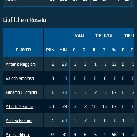
Liofilchem Roseto
FALLI
TIRI DA 2
TIRI D
PLAYER
PUN
MIN
C
S
R
T
%
R
T
Antonio Ruggiero
2
28
3
3
1
3
33
0
5
Valerio Amoroso
0
0
0
0
0
0
0
0
0
Edoardo Di emidio
6
38
3
3
2
3
67
0
2
Alberto Serafini
20
29
2
2
10
15
67
0
0
Andrea Pastore
5
20
5
2
0
0
0
1
5
Aleksa Nikolic
27
31
4
8
5
9
56
1
2