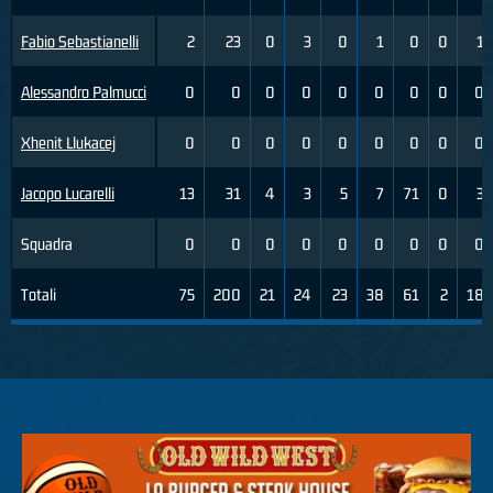
Fabio Sebastianelli
2
23
0
3
0
1
0
0
1
Alessandro Palmucci
0
0
0
0
0
0
0
0
0
Xhenit Llukacej
0
0
0
0
0
0
0
0
0
Jacopo Lucarelli
13
31
4
3
5
7
71
0
3
Squadra
0
0
0
0
0
0
0
0
0
Totali
75
200
21
24
23
38
61
2
18