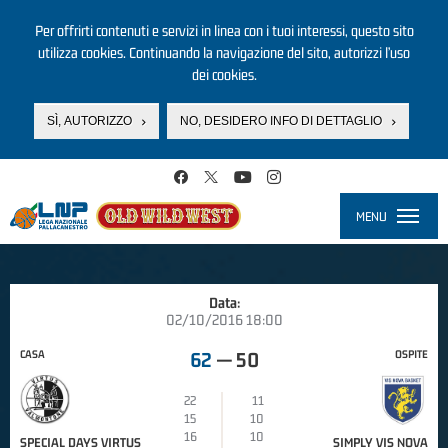
Per offrirti contenuti e servizi in linea con i tuoi interessi, questo sito
utilizza cookies. Continuando la navigazione del sito, autorizzi l’uso
dei cookies.
SÌ, AUTORIZZO
NO, DESIDERO INFO DI DETTAGLIO
Salta al contenuto principale
MENU
Toggle
navigati
Data:
02/10/2016 18:00
CASA
OSPITE
62
—
50
22
11
15
10
16
10
SPECIAL DAYS VIRTUS
SIMPLY VIS NOVA