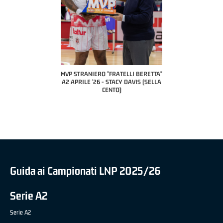
COACH OF THE MONTH
A2 APRILE '26 
PILLASTRINI (UE
CIVIDAL
O "FRATELLI BERETTA"
MVP "FRATELLI BERETTA" SAMUEL
 - STACY DAVIS (SELLA
DILAS B NAZIONALE APRILE '26 -
CENTO)
MARCO RESTELLI (TAV TREVIGLIO
BRIANZA BASKET)
Guida ai Campionati LNP 2025/26
Serie A2
Serie A2