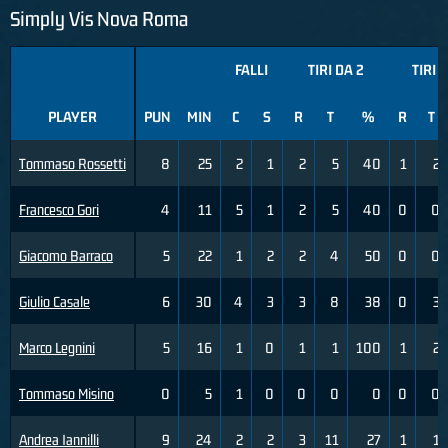
Simply Vis Nova Roma
FALLI
TIRI DA 2
TIRI 
PLAYER
PUN
MIN
C
S
R
T
%
R
T
Tommaso Rossetti
8
25
2
1
2
5
40
1
2
Francesco Gori
4
11
5
1
2
5
40
0
0
Giacomo Barraco
5
22
1
2
2
4
50
0
0
Giulio Casale
6
30
4
3
3
8
38
0
3
Marco Legnini
5
16
1
0
1
1
100
1
2
Tommaso Misino
0
5
1
0
0
0
0
0
0
Andrea Iannilli
9
24
2
2
3
11
27
1
1