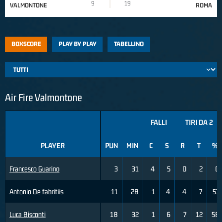
9
19
VALMONTONE
ROMA
BOXSCORE
PLAY BY PLAY
TABELLINO
Air Fire Valmontone
FALLI
TIRI DA 2
PLAYER
PUN
MIN
C
S
R
T
%
Francesco Guarino
3
31
4
5
0
2
0
Antonio De fabritiis
11
28
1
4
4
7
57
Luca Bisconti
18
32
1
6
7
12
58