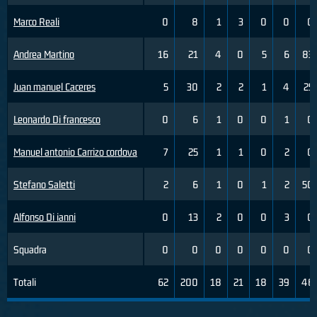
Marco Reali
0
8
1
3
0
0
0
Andrea Martino
16
21
4
0
5
6
83
Juan manuel Caceres
5
30
2
2
1
4
25
Leonardo Di francesco
0
6
1
0
0
1
0
Manuel antonio Carrizo cordova
7
25
1
1
0
2
0
Stefano Saletti
2
6
1
0
1
2
50
Alfonso Di ianni
0
13
2
0
0
3
0
Squadra
0
0
0
0
0
0
0
Totali
62
200
18
21
18
39
46