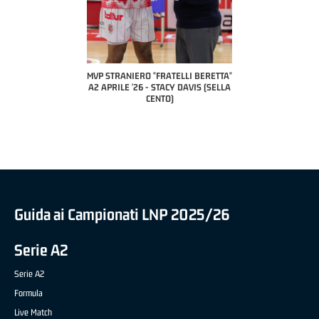
TELLI BERETTA"
MVP STRANIERO "FRATELLI BERETTA"
MVP "FRATELLI BERETTA"
UCA CESANA (UEB
A2 APRILE '26 - STACY DAVIS (SELLA
DILAS B NAZIONALE APRIL
VIDALE)
CENTO)
MARCO RESTELLI (TAV TR
BRIANZA BASKET)
Guida ai Campionati LNP 2025/26
Serie A2
Serie A2
Formula
Live Match