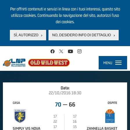
Per offrirti contenuti e servizi in linea con i tuoi interessi, questo sito
utilizza cookies. Continuando la navigazione del sito, autorizzi l’uso
dei cookies.
SÌ, AUTORIZZO
NO, DESIDERO INFO DI DETTAGLIO
Salta al contenuto principale
MENU
Toggle
navigati
Data:
22/10/2016 18:30
CASA
OSPITE
70
—
66
17
17
22
16
17
15
SIMPLY VIS NOVA
ZANNELLA BASKET