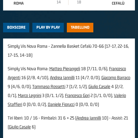
14
18
ROMA
CEFALÙ
BOXSCORE
PLAY BY PLAY
TABELLINO
Simply Vis Nova Roma - Zannella Basket Cefalù 70-66 (17-17, 22-16,
17-15, 14-18)
Simply Vis Nova Roma:
Matteo Pierangeli
18 (7/11, 0/6),
Francesco
Argenti
16 (2/8, 4/10),
Andrea Iannilli
11 (4/7, 0/0),
Giacomo Barraco
9 (4/6, 0/0),
Tommaso Rossetti
7 (1/2, 1/2),
Giulio Casale
4 (2/2,
0/1),
Marco Legnini
3 (0/1, 1/2),
Francesco Gori
2 (1/1, 0/0),
Valerio
Staffieri
0 (0/0, 0/2),
Daniele Fiorucci
0 (0/0, 0/0)
Tiri liberi: 10 / 16 - Rimbalzi: 31 6 + 25 (
Andrea Iannilli
10) - Assist: 21
(
Giulio Casale
6)