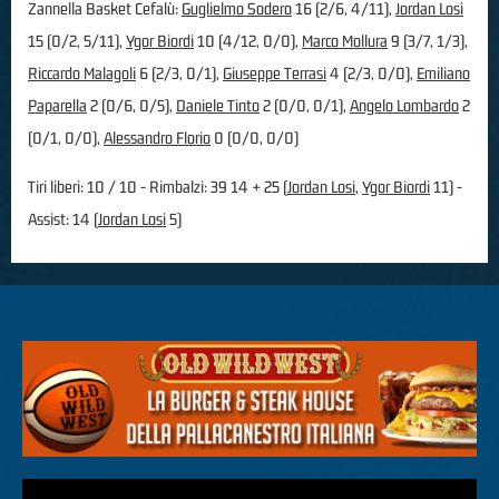
Zannella Basket Cefalù:
Guglielmo Sodero
16 (2/6, 4/11),
Jordan Losi
15 (0/2, 5/11),
Ygor Biordi
10 (4/12, 0/0),
Marco Mollura
9 (3/7, 1/3),
Riccardo Malagoli
6 (2/3, 0/1),
Giuseppe Terrasi
4 (2/3, 0/0),
Emiliano
Paparella
2 (0/6, 0/5),
Daniele Tinto
2 (0/0, 0/1),
Angelo Lombardo
2
(0/1, 0/0),
Alessandro Florio
0 (0/0, 0/0)
Tiri liberi: 10 / 10 - Rimbalzi: 39 14 + 25 (
Jordan Losi
,
Ygor Biordi
11) -
Assist: 14 (
Jordan Losi
5)