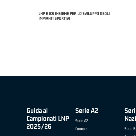
LNP E ICS INSIEME PER LO SVILUPPO DEGLI
E '26 -
IMPIANTI SPORTIVI
ALE)
MIGLIOR UNDER 21 ADI
NICOLAS TANFOGLIO (
COACH OF THE MONTH "SLIMSTOCK" B NAZIONALE
APRILE '26 - ELIA ROSSI (RISTOPRO FABRIANO)
Guida ai
Serie A2
Seri
Campionati LNP
Naz
Serie A2
2025/26
Serie B
Formula