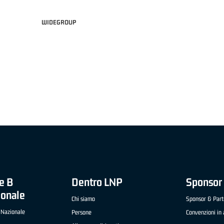
WIDEGROUP
DAS A2 APRILE '26 -
MVP ITALIANO "FRATELLI BERETTA" A2 APRILE '26 -
SELLA CENTO)
LUCA CESANA (UEB GESTECO CIVIDALE)
e B
Dentro LNP
Sponsor 
ionale
Chi siamo
Sponsor & Part
 Nazionale
Persone
Convenzioni in 