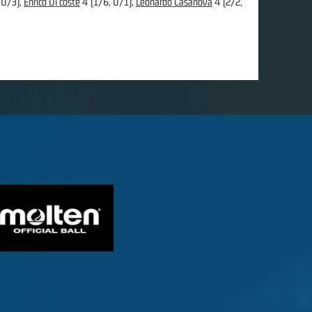
 0/3),
Enrico Di coste
4 (1/6, 0/1),
Leonardo Casanova
4 (2/2,