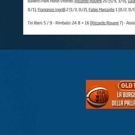
Balletti Park Hotel Viterbo:
Riccardo Rovere
20 (5/9, 3/9),
Luc
0/1),
Francesco Ingrillì
2 (1/3, 0/2),
Fabio Marcante
1 (0/2, 0/
Tiri liberi: 5 / 9 - Rimbalzi: 24 8 + 16 (
Riccardo Rovere
7) - Assis