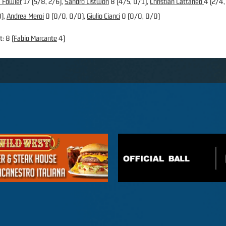
a Fowler
17 (5/8, 2/6),
Sandro Listwon
8 (4/5, 0/1),
Christian Cattaneo
4 (2/4,
0),
Andrea Meroi
0 (0/0, 0/0),
Giulio Cianci
0 (0/0, 0/0)
t: 8 (
Fabio Marcante
4)