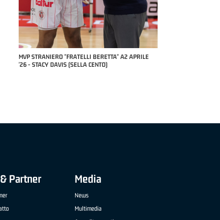
MVP STRANIERO "FRATELLI BERETTA" A2 APRILE
MVP "FRATELLI BERETTA" SAMU
'26 - STACY DAVIS (SELLA CENTO)
NAZIONALE APRILE '26 - MARC
TREVIGLIO BRIANZA BASKET)
& Partner
Media
ner
News
atto
Multimedia