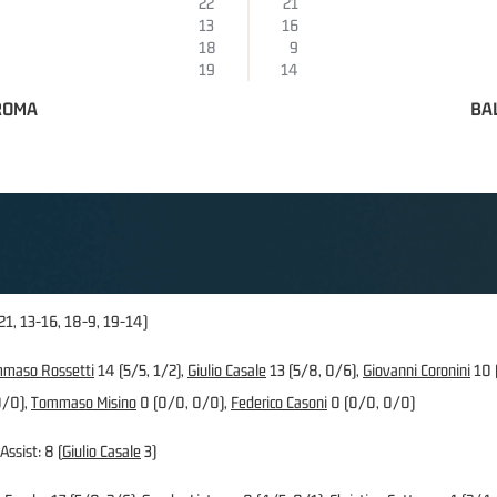
22
21
13
16
18
9
19
14
 ROMA
BA
21, 13-16, 18-9, 19-14)
maso Rossetti
14 (5/5, 1/2),
Giulio Casale
13 (5/8, 0/6),
Giovanni Coronini
10 
0/0),
Tommaso Misino
0 (0/0, 0/0),
Federico Casoni
0 (0/0, 0/0)
Assist: 8 (
Giulio Casale
3)