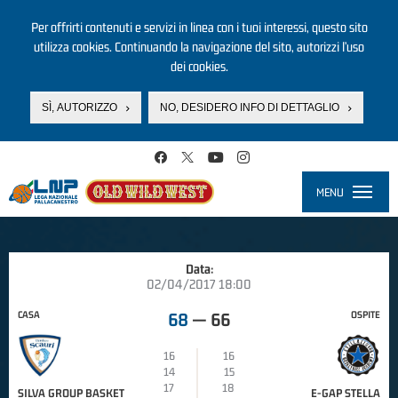
Per offrirti contenuti e servizi in linea con i tuoi interessi, questo sito
utilizza cookies. Continuando la navigazione del sito, autorizzi l’uso
dei cookies.
SÌ, AUTORIZZO
NO, DESIDERO INFO DI DETTAGLIO
Salta al contenuto principale
MENU
Toggle
navigati
Data:
02/04/2017 18:00
CASA
OSPITE
68
—
66
16
16
14
15
17
18
SILVA GROUP BASKET
E-GAP STELLA