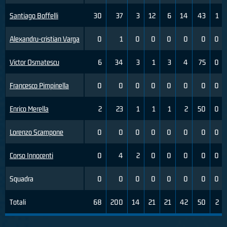
Santiago Boffelli
30
37
3
12
6
14
43
1
Alexandru-cristian Varga
0
1
0
0
0
0
0
0
Victor Osmatescu
6
34
3
1
3
4
75
0
Francesco Pimpinella
0
0
0
0
0
0
0
0
Enrico Merella
2
23
1
1
1
2
50
0
Lorenzo Scampone
0
0
0
0
0
0
0
0
Corso Innocenti
0
4
2
0
0
0
0
0
Squadra
0
0
0
0
0
0
0
0
Totali
68
200
14
21
21
42
50
2