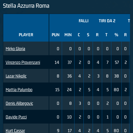
Stella Azzurra Roma
FALLI
TIRI DA 2
TI
PLAYER
PUN
MIN
C
S
R
T
%
R
Mirko Gloria
0
0
0
0
0
0
0
0
Vincenzo Provenzani
14
37
2
0
4
7
57
2
Lazar Nikolic
8
36
4
2
3
8
38
0
Mattia Palumbo
15
24
2
5
4
5
80
2
Denis Alibegovic
0
8
3
0
0
2
0
0
Davide Pucci
0
10
2
0
0
1
0
0
Kurt Cassar
9
17
4
2
4
5
80
0