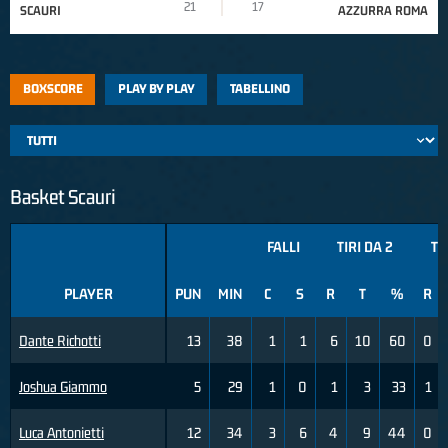
21
17
SCAURI
AZZURRA ROMA
BOXSCORE
PLAY BY PLAY
TABELLINO
Basket Scauri
FALLI
TIRI DA 2
TI
PLAYER
PUN
MIN
C
S
R
T
%
R
Dante Richotti
13
38
1
1
6
10
60
0
Joshua Giammo
5
29
1
0
1
3
33
1
Luca Antonietti
12
34
3
6
4
9
44
0