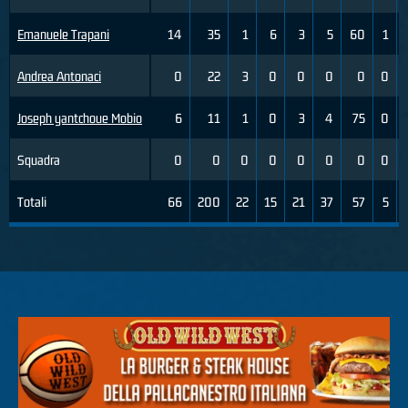
Emanuele Trapani
14
35
1
6
3
5
60
1
Andrea Antonaci
0
22
3
0
0
0
0
0
Joseph yantchoue Mobio
6
11
1
0
3
4
75
0
Squadra
0
0
0
0
0
0
0
0
Totali
66
200
22
15
21
37
57
5