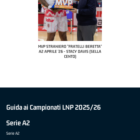
COACH OF THE MONT
A2 APRILE '26 
PILLASTRINI (U
CIVIDAL
O "FRATELLI BERETTA"
MVP "FRATELLI BERETTA" SAMUEL
 - STACY DAVIS (SELLA
DILAS B NAZIONALE APRILE '26 -
CENTO)
MARCO RESTELLI (TAV TREVIGLIO
BRIANZA BASKET)
Guida ai Campionati LNP 2025/26
Serie A2
Serie A2