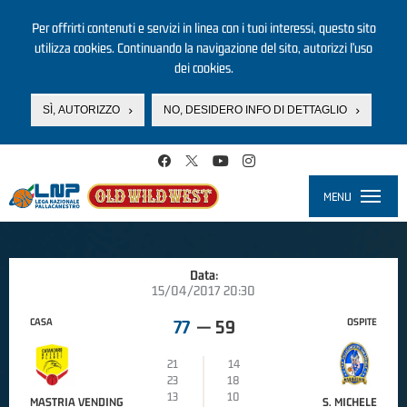
Per offrirti contenuti e servizi in linea con i tuoi interessi, questo sito
utilizza cookies. Continuando la navigazione del sito, autorizzi l’uso
dei cookies.
SÌ, AUTORIZZO
NO, DESIDERO INFO DI DETTAGLIO
Salta al contenuto principale
MENU
Toggle
navigati
Data:
15/04/2017 20:30
CASA
OSPITE
77
—
59
21
14
23
18
13
10
MASTRIA VENDING
S. MICHELE