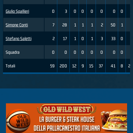
Giulio Spallieri
0
3
0
0
0
0
0
0
0
Simone Conti
7
28
1
1
1
2
50
1
3
Stefano Saletti
2
17
1
0
1
3
33
0
2
Squadra
0
0
0
0
0
0
0
0
0
Totali
59
200
12
9
15
37
41
8
24