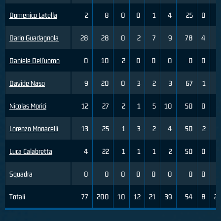
Domenico Latella
2
8
0
0
1
4
25
0
Dario Guadagnola
28
28
0
2
7
9
78
4
Daniele Dell'uomo
0
10
2
0
0
0
0
0
Davide Naso
9
20
0
3
2
3
67
1
Nicolas Morici
12
27
2
1
5
10
50
0
Lorenzo Monacelli
13
25
1
3
2
4
50
2
Luca Calabretta
4
22
1
1
1
2
50
0
Squadra
0
0
0
0
0
0
0
0
Totali
77
200
10
12
21
39
54
8
2