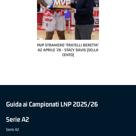
COAC
P
MVP STRANIERO "FRATELLI BERETTA"
MVP "FRATELLI BERETTA" SAMUEL
A2 APRILE '26 - STACY DAVIS (SELLA
DILAS B NAZIONALE APRILE '26 -
CENTO)
MARCO RESTELLI (TAV TREVIGLIO
BRIANZA BASKET)
Guida ai Campionati LNP 2025/26
Serie A2
Serie A2