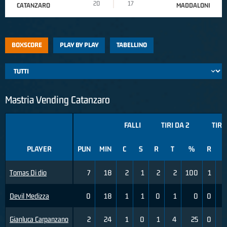
20
17
CATANZARO
MADDALONI
BOXSCORE
PLAY BY PLAY
TABELLINO
Mastria Vending Catanzaro
FALLI
TIRI DA 2
TIRI
PLAYER
PUN
MIN
C
S
R
T
%
R
T
Tomas Di dio
7
18
2
1
2
2
100
1
Devil Medizza
0
18
1
1
0
1
0
0
Gianluca Carpanzano
2
24
1
0
1
4
25
0