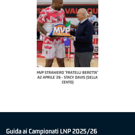
COACH OF THE MONTH
A2 APRILE '26 
PILLASTRINI (UE
CIVIDAL
O "FRATELLI BERETTA"
MVP "FRATELLI BERETTA" SAMUEL
 - STACY DAVIS (SELLA
DILAS B NAZIONALE APRILE '26 -
CENTO)
MARCO RESTELLI (TAV TREVIGLIO
BRIANZA BASKET)
Guida ai Campionati LNP 2025/26