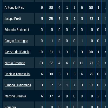
Antonello Ricci
9
30
4
1
3
6
50
1
2
Jacopo Preti
5
28
3
3
1
3
33
1
5
Edoardo Bertocchi
0
0
0
0
0
0
0
0
0
Giorgio Zacchigna
0
1
0
0
0
1
0
0
0
Alessandro Banchi
10
31
1
3
3
3
100
1
4
Nicola Bastone
23
32
4
4
8
11
73
2
4
Daniele Tomasello
6
30
3
3
3
4
75
0
0
Simone Di diomede
3
7
2
1
1
3
33
0
0
Martino Criconia
6
17
4
0
0
0
0
2
8
Squadra
0
0
0
0
0
0
0
0
0