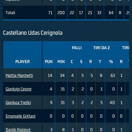
Totali
71
200
22
17
21
33
64
8
26
Castellano Udas Cerignola
FALLI
TIRI DA 2
TIRI 
PLAYER
PUN
MIN
C
S
R
T
%
R
T
Mattia Marchetti
14
34
4
5
5
8
63
1
4
Gianluigi Cecere
4
31
2
2
0
1
0
1
7
Gianluca Tredici
9
31
3
2
2
5
40
1
3
Emanuele Grittani
0
0
0
0
0
0
0
0
0
Danilo Raicevic
3
8
1
0
0
0
0
1
2