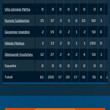
Vito simone Metta
0
0
0
0
0
0
0
0
0
Nunzio Sabbatino
15
37
3
5
6
10
60
1
3
Giuseppe Ippedico
2
19
0
2
1
2
50
0
1
Nikola Markus
2
13
2
0
1
1
100
0
0
Oleksandr Kushchev
12
27
2
4
2
4
50
1
2
Squadra
0
0
0
0
0
0
0
0
0
Totali
61
200
17
20
17
31
55
6
22