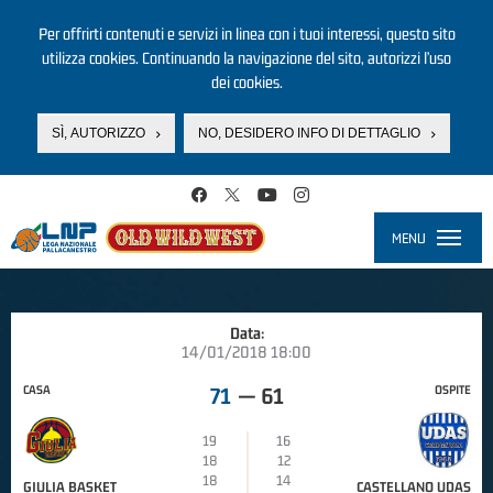
Per offrirti contenuti e servizi in linea con i tuoi interessi, questo sito
utilizza cookies. Continuando la navigazione del sito, autorizzi l’uso
dei cookies.
SÌ, AUTORIZZO
NO, DESIDERO INFO DI DETTAGLIO
Salta al contenuto principale
MENU
Toggle
navigati
Data:
14/01/2018 18:00
CASA
OSPITE
71
—
61
19
16
18
12
18
14
GIULIA BASKET
CASTELLANO UDAS