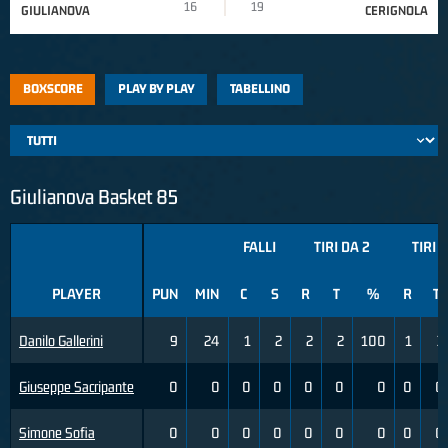
16
19
GIULIANOVA
CERIGNOLA
BOXSCORE
PLAY BY PLAY
TABELLINO
Giulianova Basket 85
FALLI
TIRI DA 2
TIRI 
PLAYER
PUN
MIN
C
S
R
T
%
R
T
Danilo Gallerini
9
24
1
2
2
2
100
1
3
Giuseppe Sacripante
0
0
0
0
0
0
0
0
0
Simone Sofia
0
0
0
0
0
0
0
0
0