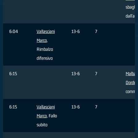
sbagli
dall'ar
6:04
Vallasciani
13-6
7
Marco
,
Rimbalzo
difensivo
6:15
13-6
7
Malba
Dorde
,
comme
6:15
Vallasciani
13-6
7
Marco
, Fallo
subito