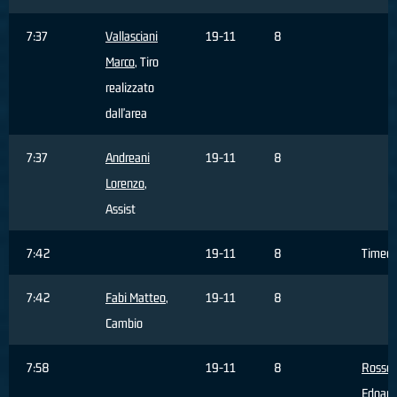
7:37
Vallasciani
19-11
8
Marco
, Tiro
realizzato
dall'area
7:37
Andreani
19-11
8
Lorenzo
,
Assist
7:42
19-11
8
Timeo
7:42
Fabi Matteo
,
19-11
8
Cambio
7:58
19-11
8
Rosset
Edoard