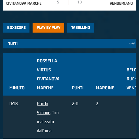
5
18
CIVITANOVA MARCHE
VENDEMIANO
BOXSCORE
PLAY BY PLAY
TABELLINO
ROSSELLA
VIRTUS
BELC
CIVITANOVA
RUCKE
MINUTO
MARCHE
PUNTI
MARGINE
VEND
0:18
Rocchi
2-0
2
Simone
, Tiro
realizzato
dall'area