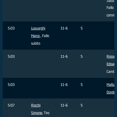
Fallo
comme
5:03
Lusvarghi
11-6
5
Marco
, Fallo
subito
5:03
11-6
5
Rosset
Edoard
Cambi
5:03
11-6
5
Malba
Dorde
,
5:07
Rocchi
11-6
5
Simone
, Tiro