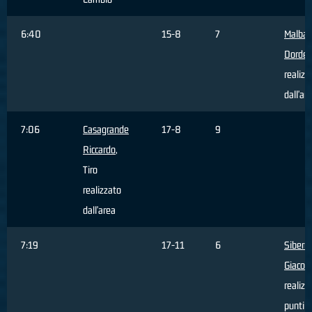
6:40
15-8
7
Malba
Dorde
,
realizz
dall'ar
7:06
Casagrande
17-8
9
Riccardo
,
Tiro
realizzato
dall'area
7:19
17-11
6
Sibern
Giaco
realizz
punti