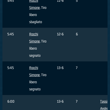
5:45
Rocchi
11-6
5
Simone
, Tiro
libero
sbagliato
5:45
Rocchi
12-6
6
Simone
, Tiro
libero
segnato
5:45
Rocchi
13-6
7
Simone
, Tiro
libero
segnato
6:00
13-6
7
Tassina
Andrea