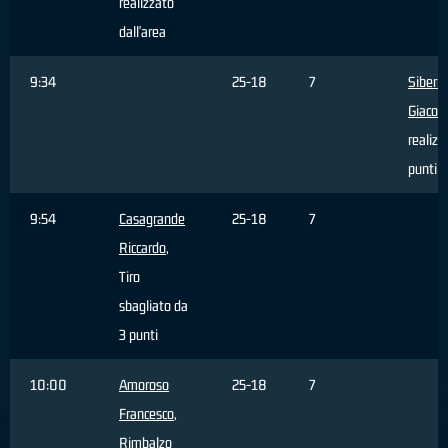
realizzato
dall'area
9:34
25-18
7
Sibern
Giaco
realizz
punti
9:54
Casagrande
25-18
7
Riccardo
,
Tiro
sbagliato da
3 punti
10:00
Amoroso
25-18
7
Francesco
,
Rimbalzo