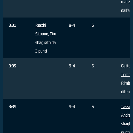
realizz
dall'ar
3:31
Rocchi
9-4
5
Simone
, Tiro
sbagliato da
3 punti
3:35
9-4
5
Gatto
Tomma
Rimbal
difens
3:39
9-4
5
Tassina
Andrea
sbaglia
punti