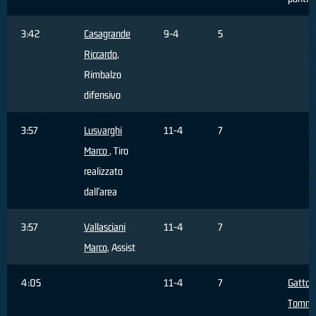
3:42
Casagrande
9-4
5
Riccardo
,
Rimbalzo
difensivo
3:57
Lusvarghi
11-4
7
Marco
, Tiro
realizzato
dall'area
3:57
Vallasciani
11-4
7
Marco
, Assist
4:05
11-4
7
Gatto
Tomma