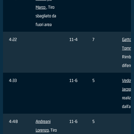
Marco
, Tiro
sbagliato da
fuori area
4:22
11-4
7
Gatto
Tomma
Rimbal
difens
4:33
11-6
5
Vedov
Jacopo
realizz
dall'ar
4:48
Andreani
11-6
5
Lorenzo
, Tiro