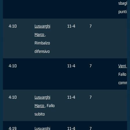
sbaglia
punti
4:10
Lusvarghi
11-4
7
Marco
,
Rimbalzo
difensivo
4:10
11-4
7
Verri P
Fallo
comme
4:10
Lusvarghi
11-4
7
Marco
, Fallo
subito
4:19
Lusvarghi
11-4
7