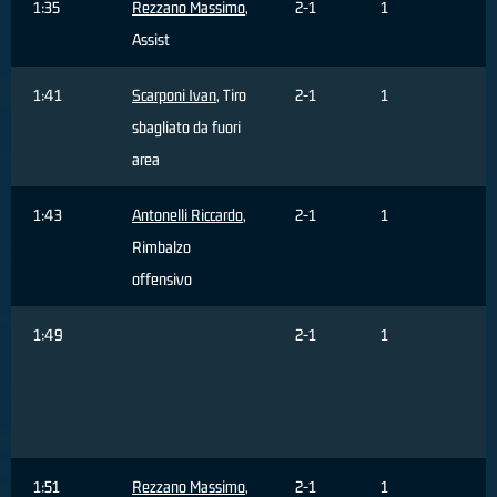
1:35
Rezzano Massimo
,
2-1
1
Assist
1:41
Scarponi Ivan
, Tiro
2-1
1
sbagliato da fuori
area
1:43
Antonelli Riccardo
,
2-1
1
Rimbalzo
offensivo
1:49
2-1
1
s
f
1:51
Rezzano Massimo
,
2-1
1