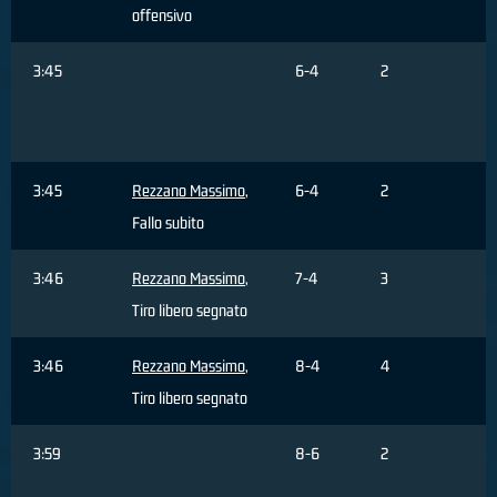
offensivo
3:45
6-4
2
M
F
3:45
Rezzano Massimo
,
6-4
2
Fallo subito
3:46
Rezzano Massimo
,
7-4
3
Tiro libero segnato
3:46
Rezzano Massimo
,
8-4
4
Tiro libero segnato
3:59
8-6
2
B
F