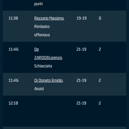
punti
11:38
Rezzano Massimo
,
19-19
0
Rimbalzo
offensivo
11:46
De
21-19
2
ZARDO&Lorenzo
,
Schiacciata
11:46
Di Donato Emidio
,
21-19
2
Assist
12:18
21-19
2
C
F