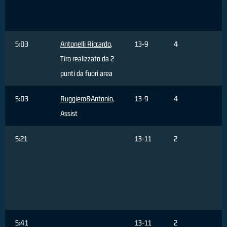
F
A
5:03
Antonelli Riccardo
,
13-9
4
Tiro realizzato da 2
punti da fuori area
5:03
Ruggiero&Antonio
,
13-9
4
Assist
5:21
13-11
2
B
F
T
r
d
5:41
13-11
2