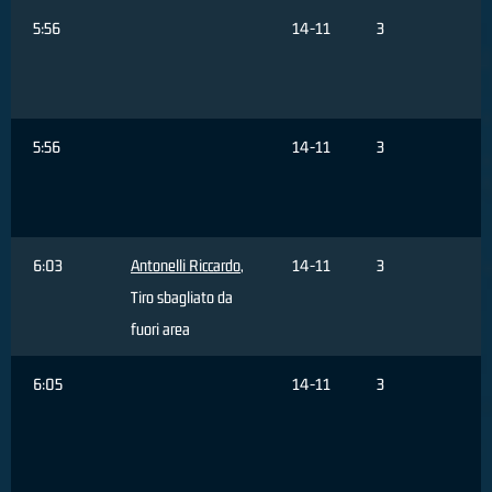
5:56
14-11
3
B
F
F
5:56
14-11
3
P
6:03
Antonelli Riccardo
,
14-11
3
Tiro sbagliato da
fuori area
6:05
14-11
3
d