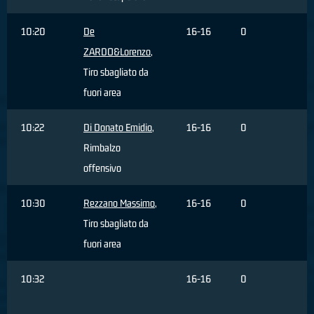
10:20
De
16-16
0
ZARDO&Lorenzo
,
Tiro sbagliato da
fuori area
10:22
Di Donato Emidio
,
16-16
0
Rimbalzo
offensivo
10:30
Rezzano Massimo
,
16-16
0
Tiro sbagliato da
fuori area
10:32
16-16
0
C
R