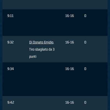
3
9:11
16-16
0
A
9:32
Di Donato Emidio
,
16-16
0
Tiro sbagliato da 3
punti
9:34
16-16
0
C
R
d
9:42
16-16
0