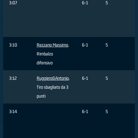
3:07
6-1
5
M
T
s
d
3:10
Rezzano Massimo
,
6-1
5
Rimbalzo
difensivo
3:12
Ruggiero&Antonio
,
6-1
5
Tiro sbagliato da 3
punti
3:14
6-1
5
B
F