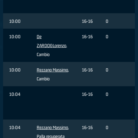
d
10:00
16-16
0
10:00
De
16-16
0
ZARDO&Lorenzo
,
Cambio
10:00
Rezzano Massimo
,
16-16
0
Cambio
10:04
16-16
0
P
10:04
Rezzano Massimo
,
16-16
0
Palla recuperata