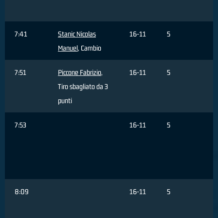
d
7:41
Stanic Nicolas
16-11
5
Manuel
, Cambio
7:51
Piccone Fabrizio
,
16-11
5
Tiro sbagliato da 3
punti
7:53
16-11
5
B
F
d
8:09
16-11
5
C
R