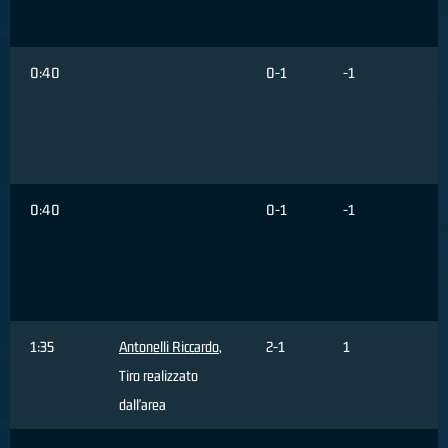
F
0:40
0-1
-1
l
0:40
0-1
-1
l
s
1:35
Antonelli Riccardo
,
2-1
1
Tiro realizzato
dall'area