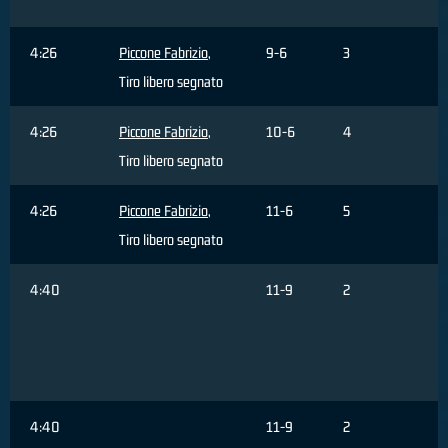
4:26
Piccone Fabrizio
,
9-6
3
Tiro libero segnato
4:26
Piccone Fabrizio
,
10-6
4
Tiro libero segnato
4:26
Piccone Fabrizio
,
11-6
5
Tiro libero segnato
4:40
11-9
2
r
3
4:40
11-9
2
B