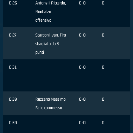
0:26
Antonelli Riccardo
,
0-0
0
Rimbalzo
offensivo
0:27
Scarponi Ivan
, Tiro
0-0
0
sbagliato da 3
punti
0:31
0-0
0
M
d
0:39
Rezzano Massimo
,
0-0
0
Fallo commesso
0:39
0-0
0