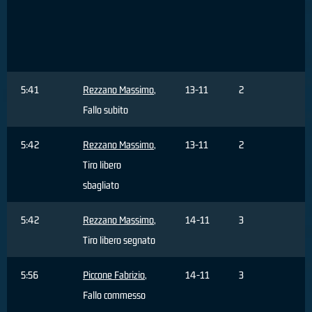
F
5:41
Rezzano Massimo
,
13-11
2
Fallo subito
5:42
Rezzano Massimo
,
13-11
2
Tiro libero
sbagliato
5:42
Rezzano Massimo
,
14-11
3
Tiro libero segnato
5:56
Piccone Fabrizio
,
14-11
3
Fallo commesso