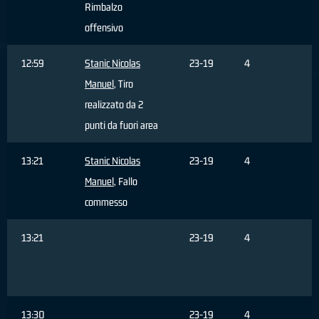
Rimbalzo
offensivo
12:59
Stanic Nicolas
23-19
4
Manuel
, Tiro
realizzato da 2
punti da fuori area
13:21
Stanic Nicolas
23-19
4
Manuel
, Fallo
commesso
13:21
23-19
4
C
F
s
13:30
23-19
4
C