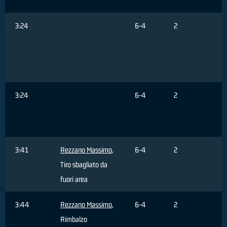
d
3:24
6-4
2
r
3
3:24
6-4
2
B
F
A
3:41
Rezzano Massimo
,
6-4
2
Tiro sbagliato da
fuori area
3:44
Rezzano Massimo
,
6-4
2
Rimbalzo