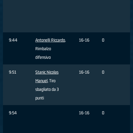
T
s
3
9:44
Antonelli Riccardo
,
16-16
0
Rimbalzo
difensivo
9:51
Stanic Nicolas
16-16
0
Manuel
, Tiro
sbagliato da 3
punti
9:54
16-16
0
C
R