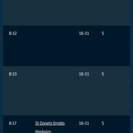
T
s
3
8:12
16-11
5
o
8:13
16-11
5
T
s
d
8:17
Di Donato Emidio
,
16-11
5
Rimbalzo