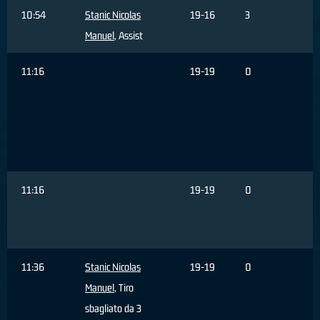
10:54
Stanic Nicolas
19-16
3
Manuel
, Assist
11:16
19-19
0
B
F
T
r
3
11:16
19-19
0
A
11:36
Stanic Nicolas
19-19
0
Manuel
, Tiro
sbagliato da 3