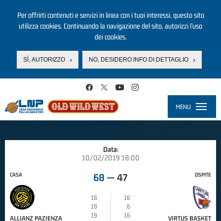
Per offrirti contenuti e servizi in linea con i tuoi interessi, questo sito
utilizza cookies. Continuando la navigazione del sito, autorizzi l’uso
dei cookies.
SÌ, AUTORIZZO
NO, DESIDERO INFO DI DETTAGLIO
Salta al contenuto principale
MENU
Toggle
navigati
Data:
10/02/2019 18:00
CASA
OSPITE
68
—
47
16
16
19
6
19
16
ALLIANZ PAZIENZA
VIRTUS BASKET