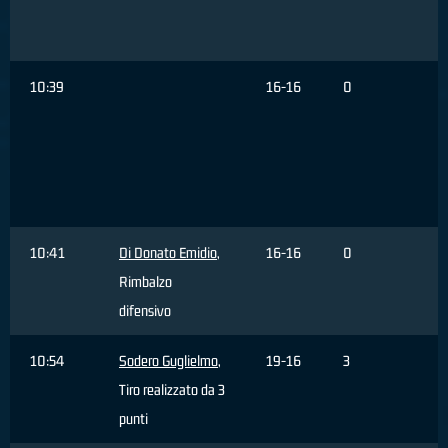
d
10:39
16-16
0
C
R
T
s
f
10:41
Di Donato Emidio
,
16-16
0
Rimbalzo
difensivo
10:54
Sodero Guglielmo
,
19-16
3
Tiro realizzato da 3
punti