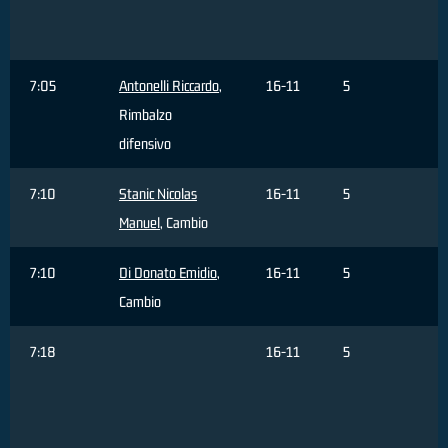
s
f
7:05
Antonelli Riccardo
,
16-11
5
Rimbalzo
difensivo
7:10
Stanic Nicolas
16-11
5
Manuel
, Cambio
7:10
Di Donato Emidio
,
16-11
5
Cambio
7:18
16-11
5
C
R
T
s