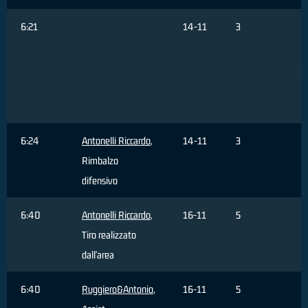
6:21
14-11
3
T
s
f
6:24
Antonelli Riccardo
,
14-11
3
Rimbalzo
difensivo
6:40
Antonelli Riccardo
,
16-11
5
Tiro realizzato
dall'area
6:40
Ruggiero&Antonio
,
16-11
5