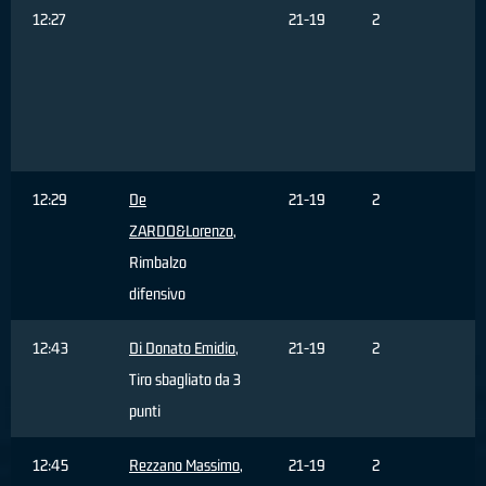
12:27
21-19
2
C
R
T
s
3
12:29
De
21-19
2
ZARDO&Lorenzo
,
Rimbalzo
difensivo
12:43
Di Donato Emidio
,
21-19
2
Tiro sbagliato da 3
punti
12:45
Rezzano Massimo
,
21-19
2