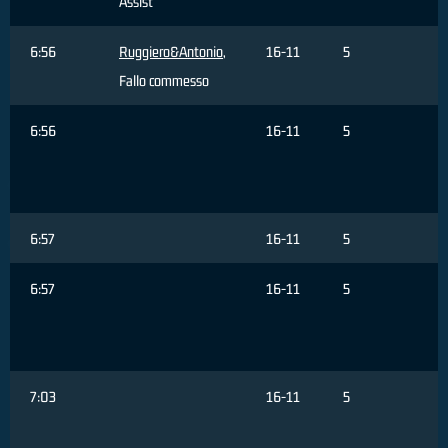
Assist
6:56
Ruggiero&Antonio
,
16-11
5
Fallo commesso
6:56
16-11
5
F
6:57
16-11
5
6:57
16-11
5
C
R
7:03
16-11
5