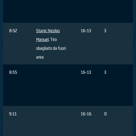
T
8:52
Stanic Nicolas
16-13
3
Manuel
, Tiro
sbagliato da fuori
area
8:55
16-13
3
d
9:11
16-16
0
r