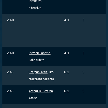
Rimbalzo
difensivo
2:40
4-1
3
B
F
F
2:40
Piccone Fabrizio
,
4-1
3
Fallo subito
2:43
Scarponi Ivan
, Tiro
6-1
5
realizzato dall'area
2:43
Antonelli Riccardo
,
6-1
5
Assist