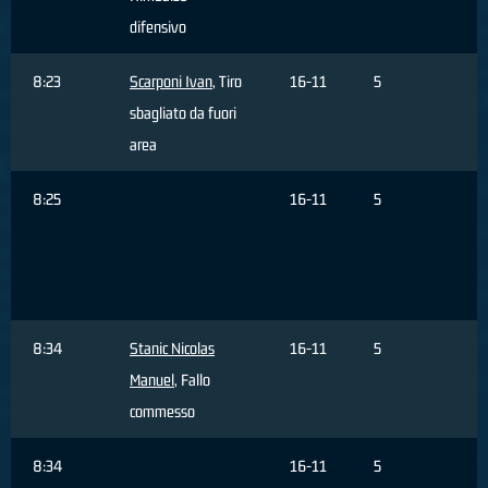
difensivo
8:23
Scarponi Ivan
, Tiro
16-11
5
sbagliato da fuori
area
8:25
16-11
5
d
8:34
Stanic Nicolas
16-11
5
Manuel
, Fallo
commesso
8:34
16-11
5
C