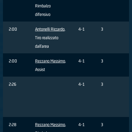
Rimbalzo
difensivo
2:00
Antonelli Riccardo
,
4-1
3
Tiro realizzato
dall'area
2:00
Rezzano Massimo
,
4-1
3
Assist
2:26
4-1
3
s
3
2:28
Rezzano Massimo
,
4-1
3