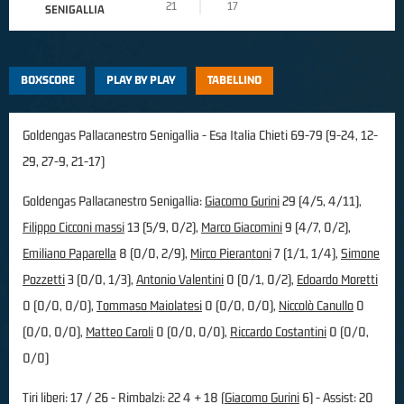
21
17
SENIGALLIA
BOXSCORE
PLAY BY PLAY
TABELLINO
Goldengas Pallacanestro Senigallia - Esa Italia Chieti 69-79 (9-24, 12-
29, 27-9, 21-17)
Goldengas Pallacanestro Senigallia:
Giacomo Gurini
29 (4/5, 4/11),
Filippo Cicconi massi
13 (5/9, 0/2),
Marco Giacomini
9 (4/7, 0/2),
Emiliano Paparella
8 (0/0, 2/9),
Mirco Pierantoni
7 (1/1, 1/4),
Simone
Pozzetti
3 (0/0, 1/3),
Antonio Valentini
0 (0/1, 0/2),
Edoardo Moretti
0 (0/0, 0/0),
Tommaso Maiolatesi
0 (0/0, 0/0),
Niccolò Canullo
0
(0/0, 0/0),
Matteo Caroli
0 (0/0, 0/0),
Riccardo Costantini
0 (0/0,
0/0)
Tiri liberi: 17 / 26 - Rimbalzi: 22 4 + 18 (
Giacomo Gurini
6) - Assist: 20