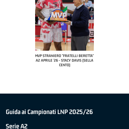
"FRATELLI BERETTA"
MVP STRANIERO "FRATELLI BERETTA"
MVP "FRATELLI BERET
- LUCA CESANA (UEB
A2 APRILE '26 - STACY DAVIS (SELLA
DILAS B NAZIONALE AP
O CIVIDALE)
CENTO)
MARCO RESTELLI (TAV
BRIANZA BAS
Guida ai Campionati LNP 2025/26
Serie A2