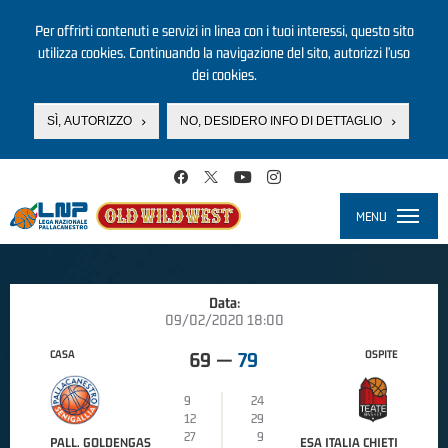
Per offrirti contenuti e servizi in linea con i tuoi interessi, questo sito
utilizza cookies. Continuando la navigazione del sito, autorizzi l’uso
dei cookies.
SÌ, AUTORIZZO
NO, DESIDERO INFO DI DETTAGLIO
Salta al contenuto principale
MENU
Toggle
navigati
Data:
09/02/2020 18:00
CASA
OSPITE
69
—
79
9
24
12
29
27
9
PALL. GOLDENGAS
ESA ITALIA CHIETI