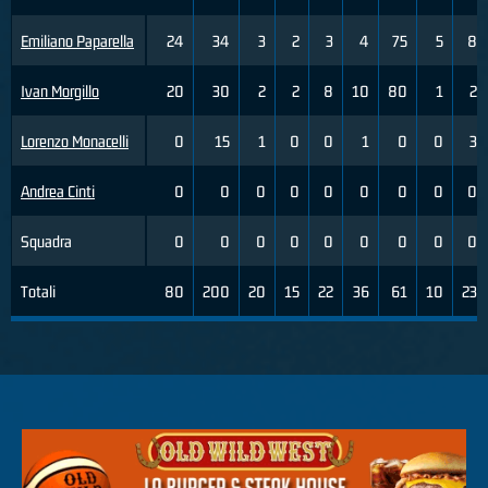
Emiliano Paparella
24
34
3
2
3
4
75
5
8
Ivan Morgillo
20
30
2
2
8
10
80
1
2
Lorenzo Monacelli
0
15
1
0
0
1
0
0
3
Andrea Cinti
0
0
0
0
0
0
0
0
0
Squadra
0
0
0
0
0
0
0
0
0
Totali
80
200
20
15
22
36
61
10
23