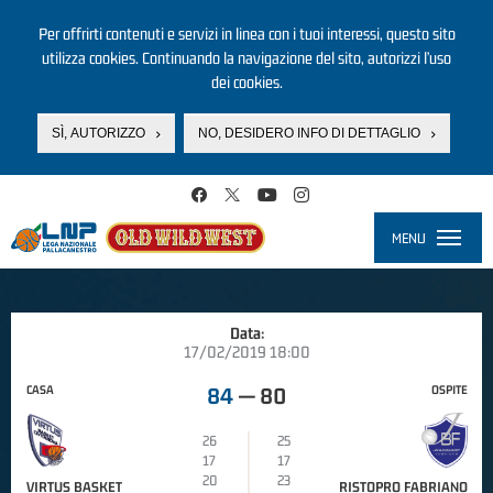
Per offrirti contenuti e servizi in linea con i tuoi interessi, questo sito
utilizza cookies. Continuando la navigazione del sito, autorizzi l’uso
dei cookies.
SÌ, AUTORIZZO
NO, DESIDERO INFO DI DETTAGLIO
Salta al contenuto principale
MENU
Toggle
navigati
Data:
17/02/2019 18:00
CASA
OSPITE
84
—
80
26
25
17
17
20
23
VIRTUS BASKET
RISTOPRO FABRIANO