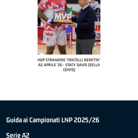
COACH OF THE MONTH
A2 APRILE '26 
PILLASTRINI (UE
CIVIDAL
O "FRATELLI BERETTA"
MVP "FRATELLI BERETTA" SAMUEL
 - STACY DAVIS (SELLA
DILAS B NAZIONALE APRILE '26 -
CENTO)
MARCO RESTELLI (TAV TREVIGLIO
BRIANZA BASKET)
Guida ai Campionati LNP 2025/26
Serie A2