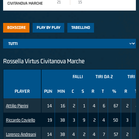
21
15
CIVITANOVA MARCHE
BOXSCORE
PLAY BY PLAY
TABELLINO
Rossella Virtus Civitanova Marche
FALLI
TIRI DA 2
TIRI D
PLAYER
PUN
MIN
C
S
R
T
%
R
T
Attilio Pierini
14
16
2
1
4
6
67
2
4
Riccardo Coviello
19
38
3
9
2
4
50
3
5
Lorenzo Andreani
14
38
4
2
4
7
57
2
7