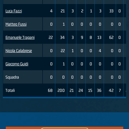
Luca Fazzi
4
21
3
2
1
3
33
0
Matteo Fussi
0
1
0
0
0
0
0
0
Emanuele Trapani
22
34
3
9
8
13
62
0
Nicola Calabrese
0
22
1
0
0
4
0
0
Giacomo Guidi
0
1
0
0
0
0
0
0
Squadra
0
0
0
0
0
0
0
0
Totali
68
200
21
24
15
36
42
7
2