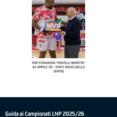
COAC
P
MVP STRANIERO "FRATELLI BERETTA"
MVP "FRATELLI BERETTA" SAMUEL
A2 APRILE '26 - STACY DAVIS (SELLA
DILAS B NAZIONALE APRILE '26 -
CENTO)
MARCO RESTELLI (TAV TREVIGLIO
BRIANZA BASKET)
Guida ai Campionati LNP 2025/26