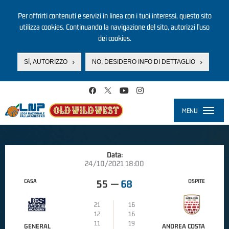
Per offrirti contenuti e servizi in linea con i tuoi interessi, questo sito
utilizza cookies. Continuando la navigazione del sito, autorizzi l’uso
dei cookies.
SÌ, AUTORIZZO
NO, DESIDERO INFO DI DETTAGLIO
Salta al contenuto principale
MENU
Toggle
navigati
Data:
24/10/2021 18:00
CASA
OSPITE
55
—
68
21
16
12
16
11
19
GENERAL
ANDREA COSTA