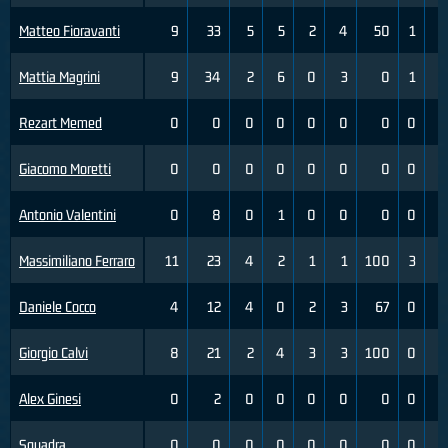
Matteo Fioravanti
9
33
5
5
2
4
50
1
6
Mattia Magrini
9
34
2
6
0
3
0
1
9
Rezart Memed
0
0
0
0
0
0
0
0
0
Giacomo Moretti
0
0
0
0
0
0
0
0
0
Antonio Valentini
0
8
0
1
0
0
0
0
2
Massimiliano Ferraro
11
23
4
2
1
1
100
3
3
Daniele Cocco
4
12
4
0
2
3
67
0
0
Giorgio Calvi
8
21
2
4
3
3
100
0
0
Alex Ginesi
0
2
0
0
0
0
0
0
0
Squadra
0
0
0
0
0
0
0
0
0