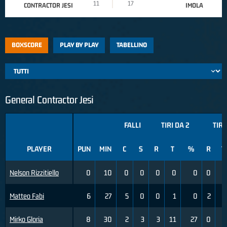
11
17
CONTRACTOR JESI
IMOLA
BOXSCORE
PLAY BY PLAY
TABELLINO
General Contractor Jesi
FALLI
TIRI DA 2
TIRI
PLAYER
PUN
MIN
C
S
R
T
%
R
T
Nelson Rizzitiello
0
10
0
0
0
0
0
0
1
Matteo Fabi
6
27
5
0
0
1
0
2
5
Mirko Gloria
8
30
2
3
3
11
27
0
3