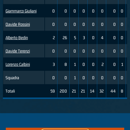
Giammarco Giuliani
0
0
0
0
0
0
0
0
Davide Rossini
0
0
0
0
0
0
0
0
Alberto Bedin
2
26
5
3
0
4
0
0
Davide Terenzi
0
0
0
0
0
0
0
0
Lorenzo Calbini
3
8
1
0
0
2
0
1
Squadra
0
0
1
0
0
0
0
0
Totali
59
200
21
21
14
32
44
8