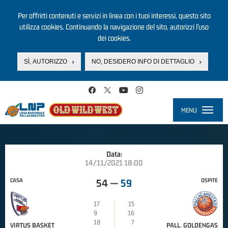
Per offrirti contenuti e servizi in linea con i tuoi interessi, questo sito
utilizza cookies. Continuando la navigazione del sito, autorizzi l’uso
dei cookies.
SÌ, AUTORIZZO
NO, DESIDERO INFO DI DETTAGLIO
Salta al contenuto principale
MENU
Toggle
navigati
Data:
14/11/2021 18:00
CASA
OSPITE
54
—
59
17
15
9
16
18
7
VIRTUS BASKET
PALL. GOLDENGAS