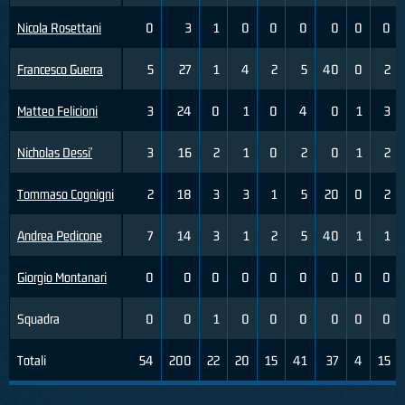
Nicola Rosettani
0
3
1
0
0
0
0
0
0
Francesco Guerra
5
27
1
4
2
5
40
0
2
Matteo Felicioni
3
24
0
1
0
4
0
1
3
Nicholas Dessi'
3
16
2
1
0
2
0
1
2
Tommaso Cognigni
2
18
3
3
1
5
20
0
2
Andrea Pedicone
7
14
3
1
2
5
40
1
1
Giorgio Montanari
0
0
0
0
0
0
0
0
0
Squadra
0
0
1
0
0
0
0
0
0
Totali
54
200
22
20
15
41
37
4
15