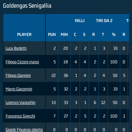
Goldengas Senigallia
FALLI
TIRI DA 2
TIR
PLAYER
PUN
MIN
C
S
R
T
%
R
Luca Bedetti
2
20
2
2
1
3
33
0
Filippo Cicconi massi
5
18
4
4
2
2
100
0
Filippo Giannini
22
36
1
4
2
4
50
5
Marco Giacomini
5
32
2
2
1
3
33
1
Lorenzo Varaschin
13
33
3
1
6
12
50
0
Francesco Gnecchi
7
27
2
5
2
2
100
1
Gioele Figueras oberto
0
0
0
0
0
0
0
0