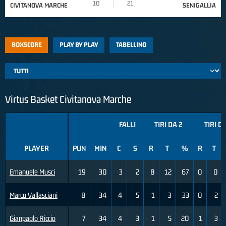
10
21
CIVITANOVA MARCHE
SENIGALLIA
BOXSCORE
PLAY BY PLAY
TABELLINO
Virtus Basket Civitanova Marche
FALLI
TIRI DA 2
TIRI D
PLAYER
PUN
MIN
C
S
R
T
%
R
T
Emanuele Musci
19
30
3
2
8
12
67
0
0
Marco Vallasciani
8
34
4
5
1
3
33
0
2
Gianpaolo Riccio
7
34
4
3
1
5
20
1
3