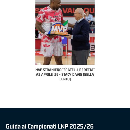
COACH OF THE MONTH
A2 APRILE '26 
PILLASTRINI (UE
CIVIDAL
O "FRATELLI BERETTA"
MVP "FRATELLI BERETTA" SAMUEL
 - STACY DAVIS (SELLA
DILAS B NAZIONALE APRILE '26 -
CENTO)
MARCO RESTELLI (TAV TREVIGLIO
BRIANZA BASKET)
Guida ai Campionati LNP 2025/26